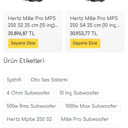
Hertz Mille Pro MPS
Hertz Mille Pro MPS
250 S2 25 cm (10 inç)
250 S4 25 cm (10 inç)
Slim Subwoofer |
Slim Subwoofer |
30.896,87 TL
30.953,77 TL
1000W 2 Ohm |
1000W 4 Ohm |
SPLHIFI
SPLHIFI
Ürün Etiketleri
Splhifi
Oto Ses Sistemi
4 Ohm Subwoofer
10 İnç Subwoofer
500w Rms Subwoofer
1000w Max Subwoofer
Hertz Mpbx 250 S2
Mille Pro Subwoofer