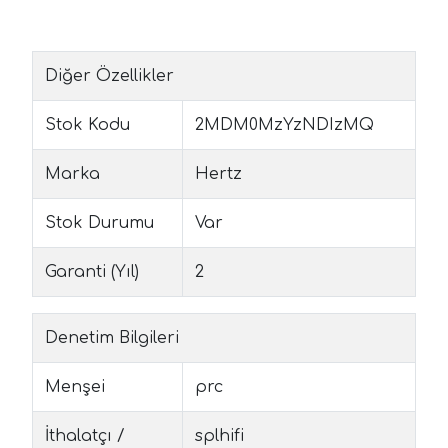
Diğer Özellikler
Stok Kodu
2MDM0MzYzNDIzMQ
Marka
Hertz
Stok Durumu
Var
Garanti (Yıl)
2
Denetim Bilgileri
Menşei
prc
İthalatçı /
splhifi