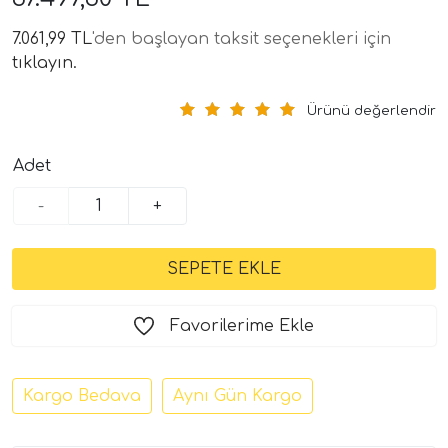
7.061,99 TL
'den başlayan taksit seçenekleri için
tıklayın.
Ürünü değerlendir
Adet
-
+
tör Modelleri
törler)
cileri)
Favorilerime Ekle
mı Setleri)
Kargo Bedava
Aynı Gün Kargo
Hoparlorleri)