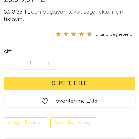
5.013,36 TL
'den başlayan taksit seçenekleri için
tıklayın.
Ürünü değerlendir
çift
-
+
tör Modelleri
törler)
cileri)
Favorilerime Ekle
mı Setleri)
Kargo Bedava
Aynı Gün Kargo
Hoparlorleri)