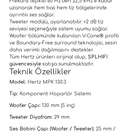
Frekans tepkisi 60 Hz’den 22,5 kHz’e kadar
uzanarak hem bas hem tiz bölgelerinde
ayrıntılı ses sağlar.
Tweeter modülü, ayarlanabilir +2 dB tiz
seviyesi seçeneğiyle sistem uyumu sağlar.
Woofer bölümünde kullanılan V-Cone® profili
ve Boundary-Free surround teknolojisi, sesin
daha verimli dağılmasını destekler.
Tüm Hertz ürünleri orijinal olup,
SPLHIFI
güvencesiyle
satışa sunulmaktadır.
Teknik Özellikler
Model:
Hertz MPK 130.3
Tip:
Komponent Hoparlör Sistemi
Woofer Çapı:
130 mm (5 inç)
Tweeter Diyafram:
29 mm
Ses Bobini Çapı (Woofer / Tweeter):
25 mm /