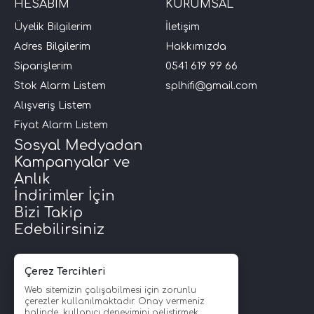
HESABIM
KURUMSAL
Üyelik Bilgilerim
İletişim
Adres Bilgilerim
Hakkımızda
Siparişlerim
0541 619 99 66
Stok Alarm Listem
splhifi@gmail.com
Alışveriş Listem
Fiyat Alarm Listem
Sosyal Medyadan
Kampanyalar ve
Anlık
İndirimler İçin
Bizi Takip
Edebilirsiniz
Çerez Tercihleri
Web sitemizin çalışabilmesi için zorunlu
çerezler kullanılmaktadır. Onay vermeniz
halinde, kullanıcı deneyimini geliştirmek