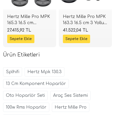
Hertz Mille Pro MPK
Hertz Mille Pro MPK
165.3 16.5 cm
163.3 16.5 cm 3 Yollu
Komponent Mid
Komponent Mid
27.415,92 TL
41.522,04 TL
Takımı | 220W 4
Takımı | 300W 4
Ohm | SPLHIFI
Ohm | SPLHIFI
Ürün Etiketleri
Splhifi
Hertz Mpk 130.3
13 Cm Komponent Hoparlör
Oto Hoparlör Seti
Araç Ses Sistemi
100w Rms Hoparlör
Hertz Mille Pro