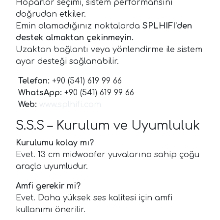
Hoparlör seçimi, sistem performansını
doğrudan etkiler.
Emin olamadığınız noktalarda
SPLHIFI’den
destek almaktan çekinmeyin.
Uzaktan bağlantı veya yönlendirme ile sistem
ayar desteği sağlanabilir.
Telefon:
+90 (541) 619 99 66
WhatsApp:
+90 (541) 619 99 66
Web:
www.splhifi.com
S.S.S – Kurulum ve Uyumluluk
Kurulumu kolay mı?
Evet. 13 cm midwoofer yuvalarına sahip çoğu
araçla uyumludur.
Amfi gerekir mi?
Evet. Daha yüksek ses kalitesi için amfi
kullanımı önerilir.