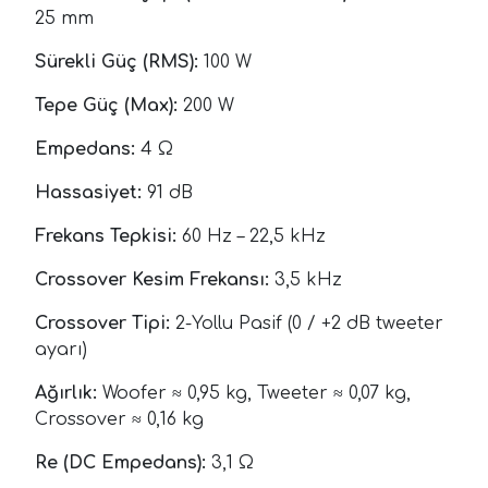
25 mm
Sürekli Güç (RMS):
100 W
Tepe Güç (Max):
200 W
Empedans:
4 Ω
Hassasiyet:
91 dB
Frekans Tepkisi:
60 Hz – 22,5 kHz
Crossover Kesim Frekansı:
3,5 kHz
Crossover Tipi:
2-Yollu Pasif (0 / +2 dB tweeter
ayarı)
Ağırlık:
Woofer ≈ 0,95 kg, Tweeter ≈ 0,07 kg,
Crossover ≈ 0,16 kg
Re (DC Empedans):
3,1 Ω