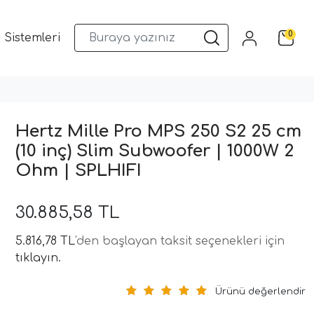
0
 Sistemleri
Musway DSP ve Araç Ses Sistemleri
Qua
Hertz Mille Pro MPS 250 S2 25 cm
(10 inç) Slim Subwoofer | 1000W 2
Ohm | SPLHIFI
30.885,58 TL
5.816,78 TL
'den başlayan taksit seçenekleri için
tıklayın.
Ürünü değerlendir