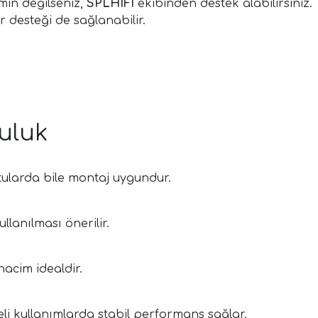
in değilseniz,
SPLHIFI
ekibinden destek alabilirsiniz.
 desteği de sağlanabilir.
uluk
tularda bile montaj uygundur.
lanılması önerilir.
hacim idealdir.
li kullanımlarda stabil performans sağlar.