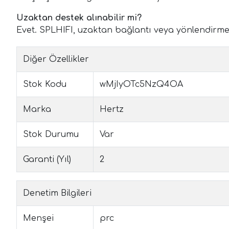
Uzaktan destek alınabilir mi?
Evet. SPLHIFI, uzaktan bağlantı veya yönlendirme 
Diğer Özellikler
Stok Kodu
wMjIyOTc5NzQ4OA
Marka
Hertz
Stok Durumu
Var
Garanti (Yıl)
2
Denetim Bilgileri
Menşei
prc