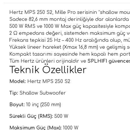
Hertz MPS 250 S2, Mille Pro serisinin “shallow mo
Sadece 82,6 mm montaj derinliğiyle dar alanlarda
500 W RMS ve 1000 W Max güç kapasitesiyle kompakt 
2 Ω empedans değeri, sistemden maksimum güç ver
Frekans tepkisi 25 Hz – 400 Hz aralığında olup, mü
Yüksek lineer hareket (Xmax 16,8 mm) ve gelişmiş s
Kompakt tasarımı sayesinde hem kapalı hem port
Tüm Hertz ürünleri orijinaldir ve
SPLHIFI güvences
Teknik Özellikler
Model:
Hertz MPS 250 S2
Tip:
Shallow Subwoofer
Boyut:
10 inç (250 mm)
Sürekli Güç (RMS):
500 W
Maksimum Güç (Max):
1000 W