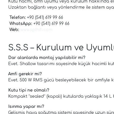
Kutu hacmi, amfi uyumu veya kurulum hakkında em
Uzaktan bağlantı veya yönlendirme ile sistem ayar
Telefon:
+90 (541) 619 99 66
WhatsApp:
+90 (541) 619 99 66
Web:
www.splhifi.com
S.S.S – Kurulum ve Uyuml
Dar alanlarda montaj yapılabilir mi?
Evet. Shallow tasarımı sayesinde küçük hacimli ku
Amfi gerekir mi?
Evet. 500 W RMS gücü besleyebilecek bir amfiyle kul
Kutu tipi ne olmalı?
Kompakt “sealed” (kapalı) kutularda yaklaşık 14 L 
Isınma yapar mı?
Gelişmiş hava soğutma sistemi sayesinde uzun süre