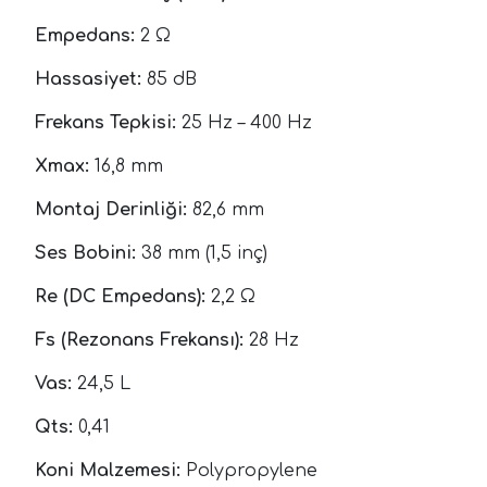
Empedans:
2 Ω
Hassasiyet:
85 dB
Frekans Tepkisi:
25 Hz – 400 Hz
Xmax:
16,8 mm
Montaj Derinliği:
82,6 mm
Ses Bobini:
38 mm (1,5 inç)
Re (DC Empedans):
2,2 Ω
Fs (Rezonans Frekansı):
28 Hz
Vas:
24,5 L
Qts:
0,41
Koni Malzemesi:
Polypropylene