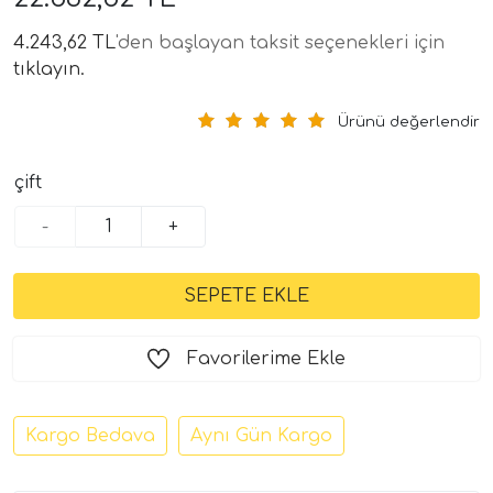
4.243,62 TL
'den başlayan taksit seçenekleri için
tıklayın.
Ürünü değerlendir
çift
-
+
tör Modelleri
törler)
cileri)
Favorilerime Ekle
mı Setleri)
Kargo Bedava
Aynı Gün Kargo
Hoparlorleri)