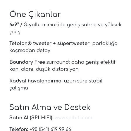
Öne Çıkanlar
6×9” / 3-yollu
mimari ile geniş sahne ve yüksek
çıkış
Tetolon® tweeter + süpertweeter
: parlaklığa
kaçmadan detay
Boundary Free
surround: daha geniş efektif
koni alanı, düşük distorsiyon
Radyal havalandırma
: uzun süre stabil
çalışma
Satın Alma ve Destek
Satın Al (SPLHIFI):
www.splhifi.com
Telefon:
+90 (541) 619 99 66