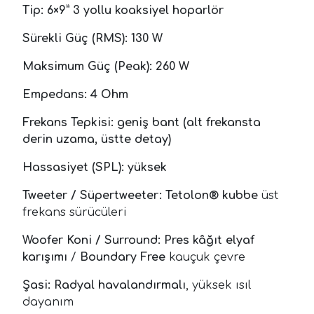
Tip:
6×9” 3 yollu koaksiyel hoparlör
Sürekli Güç (RMS):
130 W
Maksimum Güç (Peak):
260 W
Empedans:
4 Ohm
Frekans Tepkisi:
geniş bant (alt frekansta
derin uzama, üstte detay)
Hassasiyet (SPL):
yüksek
Tweeter / Süpertweeter:
Tetolon® kubbe
üst
frekans sürücüleri
Woofer Koni / Surround:
Pres kâğıt elyaf
karışımı
/
Boundary Free
kauçuk çevre
Şasi:
Radyal havalandırmalı
, yüksek ısıl
dayanım