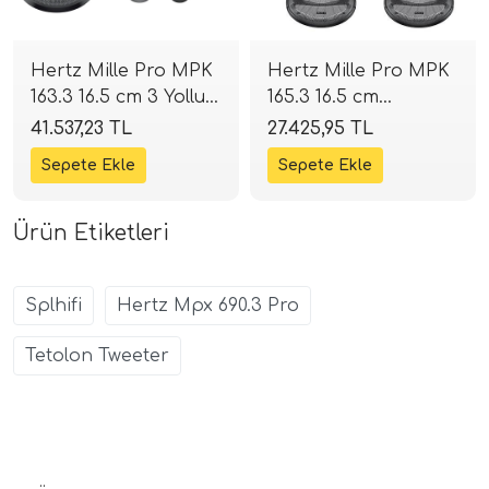
Hertz Mille Pro MPK
Hertz Mille Pro MPK
163.3 16.5 cm 3 Yollu
165.3 16.5 cm
Komponent Mid
Komponent Mid
41.537,23 TL
27.425,95 TL
Takımı | 300W 4
Takımı | 220W 4
Ohm | SPLHIFI
Ohm | SPLHIFI
Ürün Etiketleri
Splhifi
Hertz Mpx 690.3 Pro
Tetolon Tweeter