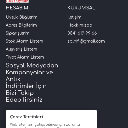
HESABIM
KURUMSAL
Üyelik Bilgilerim
İletişim
Adres Bilgilerim
Hakkımızda
Siparişlerim
0541 619 99 66
Stok Alarm Listem
splhifi@gmail.com
Alışveriş Listem
Fiyat Alarm Listem
Sosyal Medyadan
Kampanyalar ve
Anlık
İndirimler İçin
Bizi Takip
Edebilirsiniz
Çerez Tercihleri
Web sitemizin çalışabilmesi için zorunlu