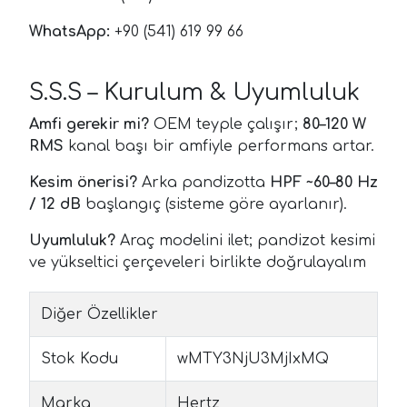
WhatsApp:
+90 (541) 619 99 66
S.S.S – Kurulum & Uyumluluk
Amfi gerekir mi?
OEM teyple çalışır;
80–120 W
RMS
kanal başı bir amfiyle performans artar.
Kesim önerisi?
Arka pandizotta
HPF ~60–80 Hz
/ 12 dB
başlangıç (sisteme göre ayarlanır).
Uyumluluk?
Araç modelini ilet; pandizot kesimi
ve yükseltici çerçeveleri birlikte doğrulayalım
Diğer Özellikler
Stok Kodu
wMTY3NjU3MjIxMQ
Marka
Hertz