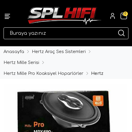
0
eri
Anasayfa
Hertz Araç Ses Sistemleri
Hertz Mille Serisi
Hertz Mille Pro Koaksiyel Hoparlörler
Hertz
ri