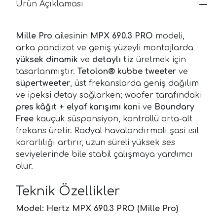
Ürün Açıklaması
Mille Pro
ailesinin
MPX 690.3 PRO
modeli,
arka pandizot ve geniş yüzeyli montajlarda
yüksek dinamik
ve
detaylı tiz
üretmek için
tasarlanmıştır.
Tetolon® kubbe tweeter
ve
süpertweeter
, üst frekanslarda geniş dağılım
ve ipeksi detay sağlarken; woofer tarafındaki
pres kâğıt + elyaf karışımı koni
ve
Boundary
Free
kauçuk süspansiyon, kontrollü orta-alt
frekans üretir. Radyal havalandırmalı şasi ısıl
kararlılığı artırır, uzun süreli yüksek ses
seviyelerinde bile stabil çalışmaya yardımcı
olur.
Teknik Özellikler
Model:
Hertz MPX 690.3 PRO (Mille Pro)