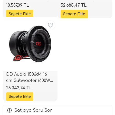
1000W RMS | 3000W
RMS | 4800W Peak |
10.537,09 TL
52.685,47 TL
Peak | 4+4 Ohm |
2+2 Ohm | SPLHIFI
i Arac Baslari)
SPLHIFI
Aynı Gün Ücretsiz
Ses Performans)
DD Audio 1506d4 16
cm Subwoofer (600W
RMS) | SPLHIFI
26.342,74 TL
Satıcıya Soru Sor