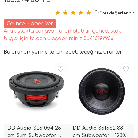
Ürünü değerlendir
Gelince Haber Ver
Anlık stokta olmayan ürün olabilir güncel stok
bilgisi için telden ulaşabilirsiniz 05416199966
Bu ürünün yerine tercih edebileceğiniz ürünler
tör Modelleri
Aynı Gün Ücretsiz
Aynı Gün Ücretsiz
törler)
cileri)
mı Setleri)
DD Audio SL610d4 25
DD Audio 3515d2 38
Hoparlorleri)
cm Slim Subwoofer |
cm Subwoofer | 1200W