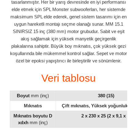
tasarlanmıştır.
Her bir yarış devresinde en iyi performansı
elde etmek için SPL Monster subwooferları, her sistemde
maksimum SPL elde ederek, genel sistem tasarımı için en
uygun hareketli montajı seçme olanağı sunar.
MM 15.1
SINIRSIZ 15 inç (380 mm) motor grubudur.
Sabit ve eşit
akış sağlamak için yüksek manyetik geçirgenlik
plakalarına sahiptir.
Büyük boy mıknatıs, çok yüksek gezi
koşullarında bile mükemmel kontrol sağlar.
Sepet ve motor
özel bir epoksi yapıştırıcı ile birleştirilir ve sönümlenir.
Veri tablosu
Boyut
mm (inç)
380 (15)
Mıknatıs
Çift mıknatıs, Yüksek yoğunluklu akı
Mıknatıs boyutu D
2 x 230 x 25 (2 x 9,1 x 1)
xdxh
mm (inç)