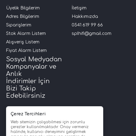
Üyelik Bilgilerim
İletişim
Adres Bilgilerim
Hakkımızda
Siparişlerim
0541 619 99 66
Stok Alarm Listem
splhifi@gmail.com
Alışveriş Listem
Fiyat Alarm Listem
Sosyal Medyadan
Kampanyalar ve
Anlık
İndirimler İçin
Bizi Takip
Edebilirsiniz
Çerez Tercihleri
Web sitemizin çalışabilmesi için zorunlu
çerezler kullanılmaktadır. Onay vermeniz
halinde, kullanıcı deneyimini geliştirmek