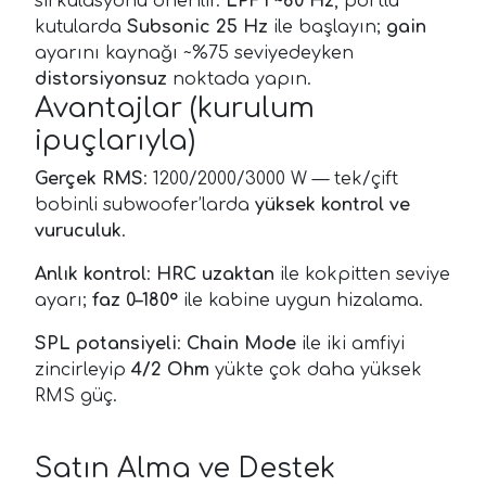
sirkülasyonu önerilir.
LPF’i ~80 Hz
, portlu
kutularda
Subsonic 25 Hz
ile başlayın;
gain
ayarını kaynağı ~%75 seviyedeyken
distorsiyonsuz
noktada yapın.
Avantajlar (kurulum
ipuçlarıyla)
Gerçek RMS
: 1200/2000/3000 W — tek/çift
bobinli subwoofer’larda
yüksek kontrol ve
vuruculuk
.
Anlık kontrol
:
HRC uzaktan
ile kokpitten seviye
ayarı;
faz 0–180°
ile kabine uygun hizalama.
SPL potansiyeli
:
Chain Mode
ile iki amfiyi
zincirleyip
4/2 Ohm
yükte çok daha yüksek
RMS güç.
Satın Alma ve Destek