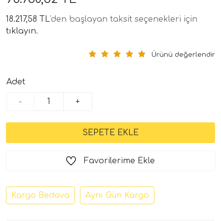
18.217,58 TL
'den başlayan taksit seçenekleri için
tıklayın.
Ürünü değerlendir
Adet
-
+
tör Modelleri
törler)
cileri)
Favorilerime Ekle
mı Setleri)
Kargo Bedava
Aynı Gün Kargo
Hoparlorleri)