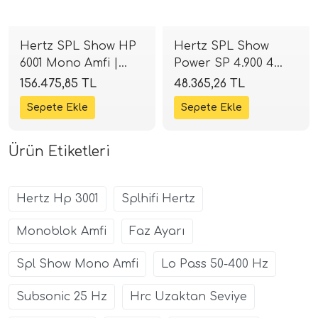
Hertz SPL Show HP
Hertz SPL Show
6001 Mono Amfi |
Power SP 4.900 4
6000W Peak / 5000W
Kanal Amfi | 4x250W
156.475,85 TL
48.365,26 TL
RMS | SPLHIFI
RMS Class-D |
SPLHIFI
Ürün Etiketleri
Hertz Hp 3001
Splhifi Hertz
Monoblok Amfi
Faz Ayarı
Spl Show Mono Amfi
Lo Pass 50-400 Hz
Subsonic 25 Hz
Hrc Uzaktan Seviye