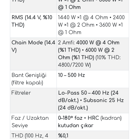
@ 1 Ohm
RMS (14.4 V, %10
1440 W ×1 @ 4 Ohm • 2400
THD)
W ×1 @ 2 Ohm • 3600 W ×1
@ 1 Ohm
Chain Mode (14.4
2 Amfi:
4000 W @ 4 Ohm
V)
(%1 THD)
•
6000 W @ 2
Ohm (%1 THD)
(10% THD:
4800/7200 W)
Bant Genişliği
10 – 500 Hz
(filtre kapalı)
Filtreler
Lo-Pass 50 – 400 Hz (24
dB/okt.)
•
Subsonic 25 Hz
(24 dB/okt.)
Faz / Uzaktan
0–180° faz
•
HRC
(kadran)
Seviye
kutudan çıkar
THD (100 Hz, 4
%0,1