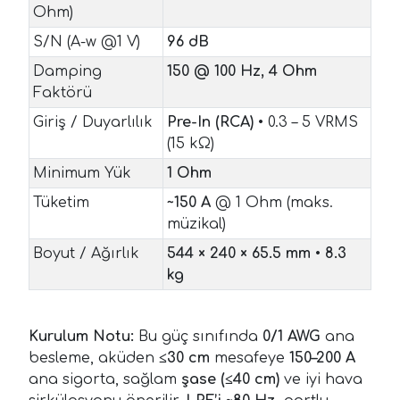
Ohm)
S/N (A-w @1 V)
96 dB
Damping
150 @ 100 Hz, 4 Ohm
Faktörü
Giriş / Duyarlılık
Pre-In (RCA)
• 0.3 – 5 VRMS
(15 kΩ)
Minimum Yük
1 Ohm
Tüketim
~150 A
@ 1 Ohm (maks.
müzikal)
Boyut / Ağırlık
544 × 240 × 65.5 mm
•
8.3
kg
Kurulum Notu:
Bu güç sınıfında
0/1 AWG
ana
besleme, aküden
≤30 cm
mesafeye
150–200 A
ana sigorta, sağlam
şase (≤40 cm)
ve iyi hava