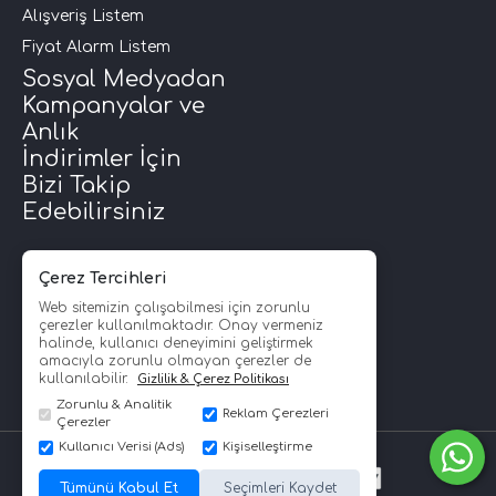
Alışveriş Listem
Fiyat Alarm Listem
Sosyal Medyadan
Kampanyalar ve
Anlık
İndirimler İçin
Bizi Takip
Edebilirsiniz
Çerez Tercihleri
Web sitemizin çalışabilmesi için zorunlu
çerezler kullanılmaktadır. Onay vermeniz
halinde, kullanıcı deneyimini geliştirmek
amacıyla zorunlu olmayan çerezler de
kullanılabilir.
Gizlilik & Çerez Politikası
Zorunlu & Analitik
Reklam Çerezleri
Çerezler
Kullanıcı Verisi (Ads)
Kişiselleştirme
SPLHİFİ © Copyright 2008 - 2026
Tümünü Kabul Et
Seçimleri Kaydet