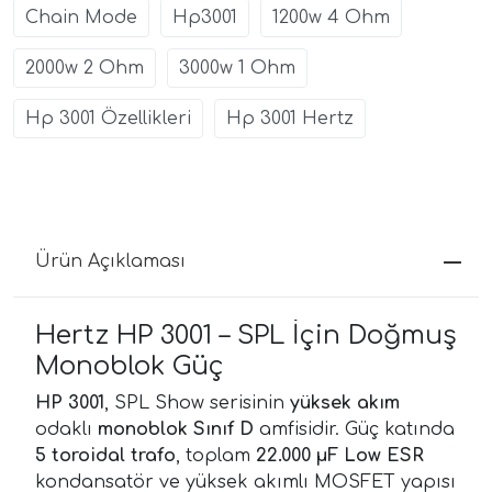
Chain Mode
Hp3001
1200w 4 Ohm
2000w 2 Ohm
3000w 1 Ohm
Hp 3001 Özellikleri
Hp 3001 Hertz
Ürün Açıklaması
Hertz HP 3001 – SPL İçin Doğmuş
Monoblok Güç
HP 3001
, SPL Show serisinin
yüksek akım
odaklı
monoblok Sınıf D
amfisidir. Güç katında
5 toroidal trafo
, toplam
22.000 µF Low ESR
kondansatör ve yüksek akımlı MOSFET yapısı