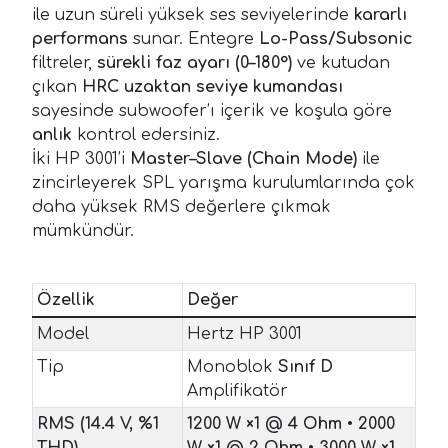
ile uzun süreli yüksek ses seviyelerinde
kararlı
performans
sunar. Entegre
Lo-Pass/Subsonic
filtreler,
sürekli faz ayarı (0–180°)
ve kutudan
çıkan
HRC uzaktan seviye kumandası
sayesinde subwoofer’ı içerik ve koşula göre
anlık
kontrol edersiniz.
İki HP 3001’i
Master–Slave (Chain Mode)
ile
zincirleyerek SPL yarışma kurulumlarında çok
daha yüksek RMS değerlere çıkmak
mümkündür.
Özellik
Değer
Model
Hertz HP 3001
Tip
Monoblok
Sınıf D
Amplifikatör
RMS (14.4 V, %1
1200 W ×1 @ 4 Ohm
•
2000
THD)
W ×1 @ 2 Ohm
•
3000 W ×1