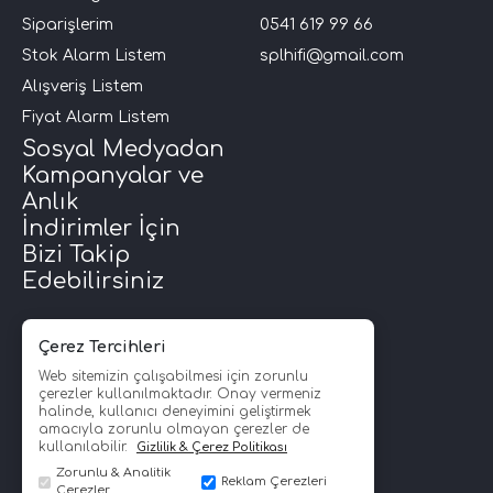
Siparişlerim
0541 619 99 66
Stok Alarm Listem
splhifi@gmail.com
Alışveriş Listem
Fiyat Alarm Listem
Sosyal Medyadan
Kampanyalar ve
Anlık
İndirimler İçin
Bizi Takip
Edebilirsiniz
Çerez Tercihleri
Web sitemizin çalışabilmesi için zorunlu
çerezler kullanılmaktadır. Onay vermeniz
halinde, kullanıcı deneyimini geliştirmek
amacıyla zorunlu olmayan çerezler de
kullanılabilir.
Gizlilik & Çerez Politikası
Zorunlu & Analitik
Reklam Çerezleri
Çerezler