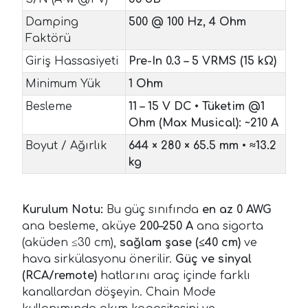
Damping
500 @ 100 Hz, 4 Ohm
Faktörü
Giriş Hassasiyeti
Pre-In 0.3 – 5 VRMS (15 kΩ)
Minimum Yük
1 Ohm
Besleme
11 – 15 V DC
•
Tüketim @1
Ohm (Max Musical): ~210 A
Boyut / Ağırlık
644 × 280 × 65.5 mm
•
≈13.2
kg
Kurulum Notu:
Bu güç sınıfında
en az 0 AWG
ana besleme, aküye
200–250 A
ana sigorta
(aküden ≤30 cm),
sağlam şase (≤40 cm)
ve
hava sirkülasyonu önerilir.
Güç ve sinyal
(RCA/remote)
hatlarını araç içinde farklı
kanallardan döşeyin. Chain Mode