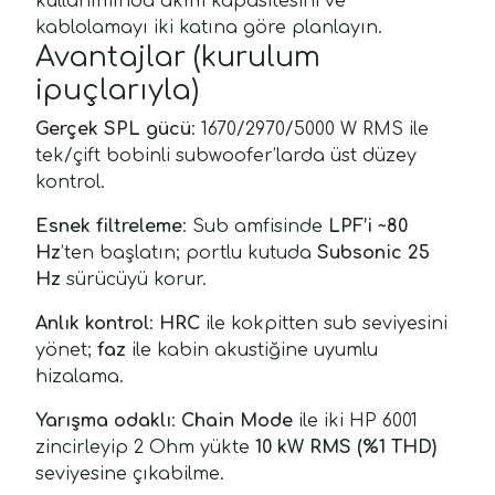
kullanımında akım kapasitesini ve
kablolamayı iki katına göre planlayın.
Avantajlar (kurulum
ipuçlarıyla)
Gerçek SPL gücü
: 1670/2970/5000 W RMS ile
tek/çift bobinli subwoofer’larda üst düzey
kontrol.
Esnek filtreleme
: Sub amfisinde
LPF’i ~80
Hz
’ten başlatın; portlu kutuda
Subsonic 25
Hz
sürücüyü korur.
Anlık kontrol
:
HRC
ile kokpitten sub seviyesini
yönet;
faz
ile kabin akustiğine uyumlu
hizalama.
Yarışma odaklı
:
Chain Mode
ile iki HP 6001
zincirleyip 2 Ohm yükte
10 kW RMS (%1 THD)
seviyesine çıkabilme.