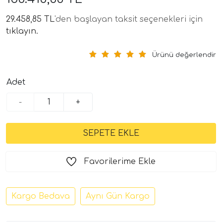
29.458,85 TL
'den başlayan taksit seçenekleri için
tıklayın.
Ürünü değerlendir
Adet
-
+
tör Modelleri
törler)
cileri)
Favorilerime Ekle
mı Setleri)
Kargo Bedava
Aynı Gün Kargo
Hoparlorleri)