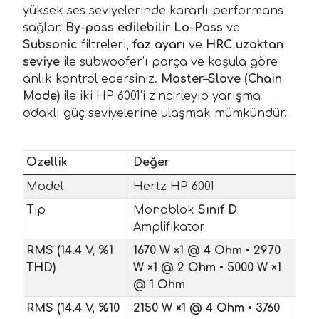
yüksek ses seviyelerinde kararlı performans
sağlar.
By-pass edilebilir Lo-Pass
ve
Subsonic
filtreleri,
faz ayarı
ve
HRC uzaktan
seviye
ile subwoofer’ı parça ve koşula göre
anlık kontrol edersiniz.
Master–Slave (Chain
Mode)
ile iki HP 6001’i zincirleyip yarışma
odaklı güç seviyelerine ulaşmak mümkündür.
Özellik
Değer
Model
Hertz HP 6001
Tip
Monoblok
Sınıf D
Amplifikatör
RMS (14.4 V, %1
1670 W ×1 @ 4 Ohm
•
2970
THD)
W ×1 @ 2 Ohm
•
5000 W ×1
@ 1 Ohm
RMS (14.4 V, %10
2150 W ×1 @ 4 Ohm
•
3760