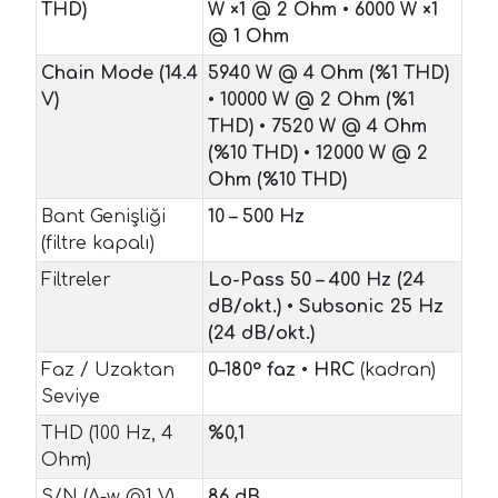
THD)
W ×1 @ 2 Ohm
•
6000 W ×1
@ 1 Ohm
Chain Mode (14.4
5940 W @ 4 Ohm (%1 THD)
V)
•
10000 W @ 2 Ohm (%1
THD)
•
7520 W @ 4 Ohm
(%10 THD)
•
12000 W @ 2
Ohm (%10 THD)
Bant Genişliği
10 – 500 Hz
(filtre kapalı)
Filtreler
Lo-Pass 50 – 400 Hz (24
dB/okt.)
•
Subsonic 25 Hz
(24 dB/okt.)
Faz / Uzaktan
0–180° faz
•
HRC
(kadran)
Seviye
THD (100 Hz, 4
%0,1
Ohm)
S/N (A-w @1 V)
86 dB