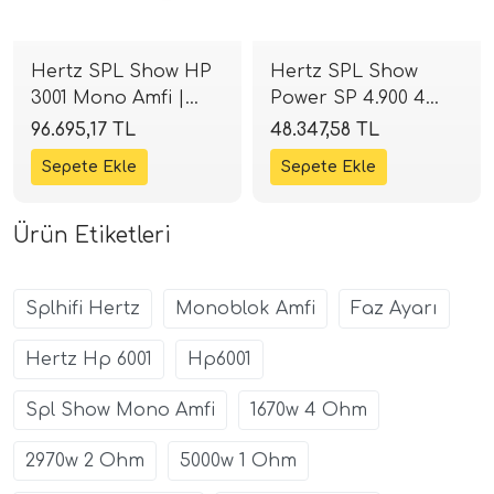
Hertz SPL Show HP
Hertz SPL Show
3001 Mono Amfi |
Power SP 4.900 4
3000W RMS Class-D |
Kanal Amfi | 4x250W
96.695,17 TL
48.347,58 TL
SPLHIFI
RMS Class-D |
SPLHIFI
Ürün Etiketleri
Splhifi Hertz
Monoblok Amfi
Faz Ayarı
Hertz Hp 6001
Hp6001
Spl Show Mono Amfi
1670w 4 Ohm
2970w 2 Ohm
5000w 1 Ohm