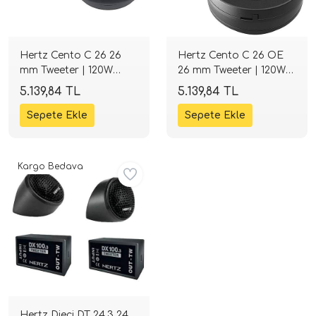
Hertz Cento C 26 26
Hertz Cento C 26 OE
mm Tweeter | 120W
26 mm Tweeter | 120W
Peak 4 Ohm | SPLHIFI
Peak 4 Ohm | SPLHIFI
5.139,84 TL
5.139,84 TL
tör Modelleri
Kargo Bedava
törler)
cileri)
mı Setleri)
Hoparlorleri)
Hertz Dieci DT 24.3 24