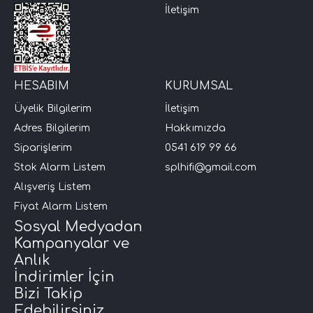
İletişim
HESABIM
KURUMSAL
Üyelik Bilgilerim
İletişim
Adres Bilgilerim
Hakkımızda
Siparişlerim
0541 619 99 66
Stok Alarm Listem
splhifi@gmail.com
Alışveriş Listem
Fiyat Alarm Listem
Sosyal Medyadan
Kampanyalar ve
Anlık
İndirimler İçin
Bizi Takip
Edebilirsiniz