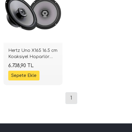
Hertz Uno X165 16.5 cm
Koaksiyel Hoparlör
tör Modelleri
(220W) | SPLHIFI
6.738,90 TL
törler)
cileri)
1
mı Setleri)
Hoparlorleri)