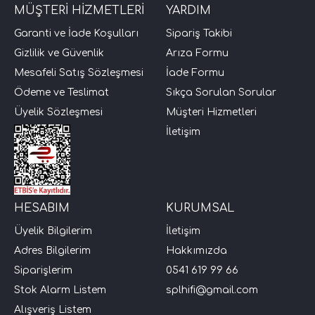
MÜŞTERİ HİZMETLERİ
YARDIM
i Arac Baslari)
Garanti ve İade Koşulları
Sipariş Takibi
Gizlilik ve Güvenlik
Arıza Formu
Ses Performans)
Mesafeli Satış Sözleşmesi
İade Formu
Ödeme ve Teslimat
Sıkça Sorulan Sorular
Üyelik Sözleşmesi
Müşteri Hizmetleri
İletişim
HESABIM
KURUMSAL
Üyelik Bilgilerim
İletişim
Adres Bilgilerim
Hakkımızda
Siparişlerim
0541 619 99 66
Stok Alarm Listem
splhifi@gmail.com
Alışveriş Listem