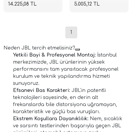
Hoparlör Seti | 110W
Hoparlör Seti | 640W |
14.225,08 TL
5.005,12 TL
RMS | SPLHIFI
SPLHIFI
1
Neden JBL tercih etmelisiniz?
Yetkili Bayi & Profesyonel Montaj:
İstanbul
merkezimizde, JBL ürünlerinin yüksek
tör Modelleri
performansını tam yansıtacak profesyonel
kurulum ve teknik yapılandırma hizmeti
törler)
sunuyoruz.
Efsanevi Bas Karakteri:
JBL'in patentli
cileri)
teknolojileri sayesinde, en derin alt
frekanslarda bile distorsiyona uğramayan,
karakteristik ve güçlü bas vuruşları.
mı Setleri)
Ekstrem Koşullara Dayanıklılık:
Nem, sıcaklık
ve sarsıntı testlerinden başarıyla geçen JBL
Hoparlorleri)