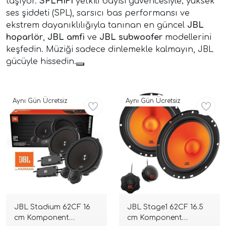
taşıyor.
SPLHIFI
yetkili bayisi güvencesiyle; yüksek
ses şiddeti (SPL), sarsıcı bas performansı ve
ekstrem dayanıklılığıyla tanınan en güncel
JBL
hoparlör
,
JBL amfi
ve
JBL subwoofer
modellerini
keşfedin. Müziği sadece dinlemekle kalmayın, JBL
gücüyle hissedin.
Aynı Gün Ücretsiz
Aynı Gün Ücretsiz
ri
JBL Stadium 62CF 16
JBL Stage1 62CF 16.5
cm Komponent
cm Komponent