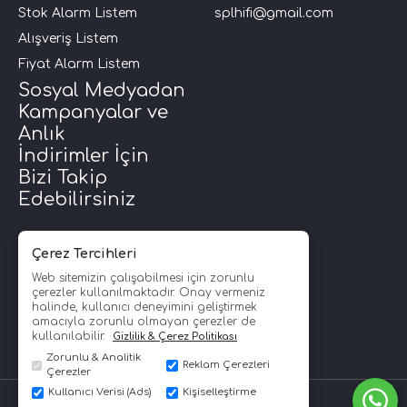
Stok Alarm Listem
splhifi@gmail.com
i Arac Baslari)
Alışveriş Listem
Fiyat Alarm Listem
Sosyal Medyadan
Ses Performans)
Kampanyalar ve
Anlık
İndirimler İçin
Bizi Takip
Edebilirsiniz
Çerez Tercihleri
Web sitemizin çalışabilmesi için zorunlu
çerezler kullanılmaktadır. Onay vermeniz
halinde, kullanıcı deneyimini geliştirmek
amacıyla zorunlu olmayan çerezler de
kullanılabilir.
Gizlilik & Çerez Politikası
Zorunlu & Analitik
Reklam Çerezleri
Çerezler
Kullanıcı Verisi (Ads)
Kişiselleştirme
SPLHİFİ © Copyright 2008 - 2026