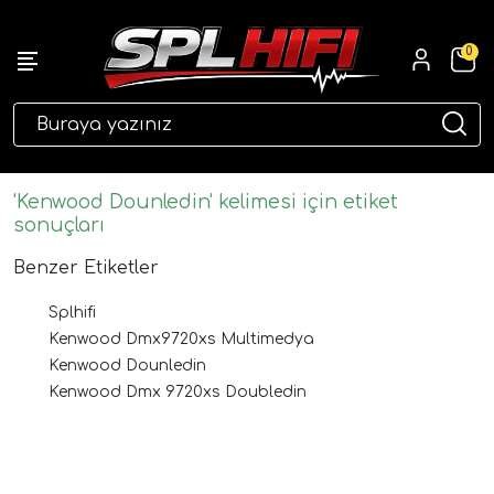
0
eri
'Kenwood Dounledin' kelimesi için etiket
sonuçları
Benzer Etiketler
Splhifi
Kenwood Dmx9720xs Multimedya
Kenwood Dounledin
Kenwood Dmx 9720xs Doubledin
ri