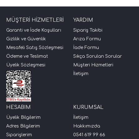
MÜŞTERİ HİZMETLERİ
YARDIM
Garanti ve İade Koşulları
Sipariş Takibi
Gizlilik ve Güvenlik
Arıza Formu
Mesafeli Satış Sözleşmesi
İade Formu
Ödeme ve Teslimat
Sıkça Sorulan Sorular
Üyelik Sözleşmesi
Müşteri Hizmetleri
tör Modelleri
İletişim
törler)
cileri)
HESABIM
KURUMSAL
mı Setleri)
Üyelik Bilgilerim
İletişim
Adres Bilgilerim
Hakkımızda
Hoparlorleri)
Siparişlerim
0541 619 99 66