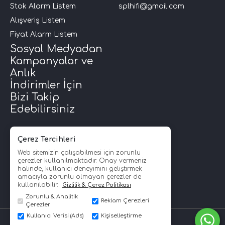
Stok Alarm Listem
splhifi@gmail.com
Alışveriş Listem
Fiyat Alarm Listem
Sosyal Medyadan
Kampanyalar ve
Anlık
İndirimler İçin
Bizi Takip
Edebilirsiniz
Çerez Tercihleri
Web sitemizin çalışabilmesi için zorunlu
çerezler kullanılmaktadır. Onay vermeniz
halinde, kullanıcı deneyimini geliştirmek
amacıyla zorunlu olmayan çerezler de
kullanılabilir.
Gizlilik & Çerez Politikası
Zorunlu & Analitik
Reklam Çerezleri
Çerezler
Kullanıcı Verisi (Ads)
Kişiselleştirme
SPLHİFİ © Copyright 2008 - 2026