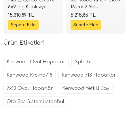
6x9 inç Koaksiyel
16 cm 2 Yollu
Hoparlör | 300W 4
Koaksiyel Hoparlör |
15.310,89 TL
5.215,86 TL
Ohm | SPLHIFI
80W RMS / 320W
Peak | SPLHIFI
Ürün Etiketleri
Kenwood Oval Hoparlör
Splhıfı
Kenwood Kfc-hq718
Kenwood 718 Hoparlör
7x10 Oval Hoparlör
Kenwood Yetkili Bayi
Oto Ses Sistemi İstanbul