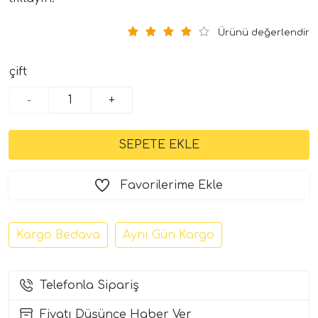
Ürünü değerlendir
çift
-
+
tör Modelleri
Favorilerime Ekle
törler)
cileri)
Kargo Bedava
Aynı Gün Kargo
mı Setleri)
Telefonla Sipariş
Hoparlorleri)
Fiyatı Düşünce Haber Ver