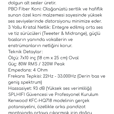
dolgun alt sesler üretir.
PBO Fiber Koni: Olağanüstü sertlik ve hafiflik
sunan özel koni malzemesi sayesinde yüksek
ses seviyelerinde distorsiyonu minimize eder.
3 Yollu Kristal Netlik: Entegre edilmiş orta ses
ve tiz sürücüleri (Tweeter & Midrange), güçlü
basların yanında vokallerin ve
enstrümanların netliğini korur.
Teknik Detaylar:
Ölçü: 7x10 inç (18 cm x 25 cm) Oval
Güç: 80W RMS / 320W Peak
Empedans: 4 Ohm
Frekans Tepkisi: 22Hz - 33.000Hz (Derin bas ve
geniş spektrum)
Hassasiyet: 93 dB (Yüksek ses verimliliği)
SPLHIFI Güvencesi ve Profesyonel Kurulum
Kenwood KFC-HQ718 modelinin gerçek
potansiyelini, özellikle arka pandizot
montajında ortaya çıkarmak için doğru