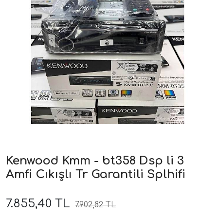
ri
Kenwood Kmm - bt358 Dsp li 3
Amfi Cıkışlı Tr Garantili Splhifi
7.855,40 TL
7.902,82 TL