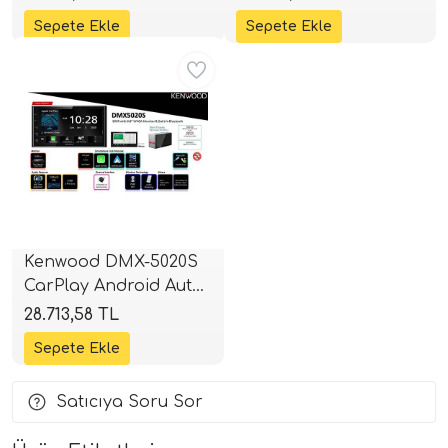
Multimedya | SPLHIFI
i Arac Baslari)
Aynı Gün Ücretsiz
Ses Performans)
Kenwood DMX-5020S
CarPlay Android Auto
Double DIN | SPLHIFI
28.713,58 TL
Satıcıya Soru Sor