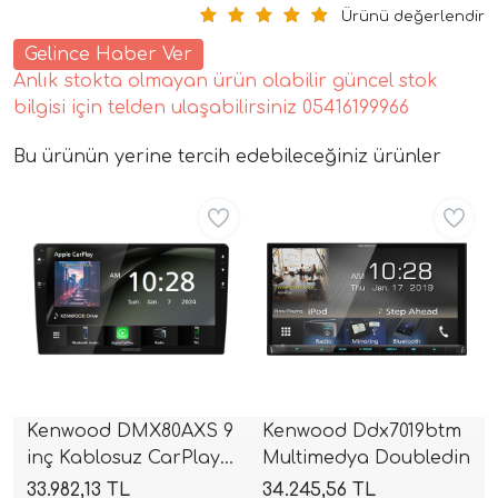
Ürünü değerlendir
Gelince Haber Ver
Anlık stokta olmayan ürün olabilir güncel stok
bilgisi için telden ulaşabilirsiniz 05416199966
Bu ürünün yerine tercih edebileceğiniz ürünler
Aynı Gün Ücretsiz
Aynı Gün Ücretsiz
tör Modelleri
törler)
cileri)
mı Setleri)
Kenwood DMX80AXS 9
Kenwood Ddx7019btm
inç Kablosuz CarPlay
Multimedya Doubledin
Hoparlorleri)
& Android Auto
33.982,13 TL
34.245,56 TL