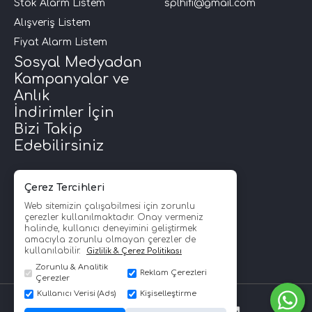
Stok Alarm Listem
splhifi@gmail.com
Alışveriş Listem
Fiyat Alarm Listem
Sosyal Medyadan
Kampanyalar ve
Anlık
İndirimler İçin
Bizi Takip
Edebilirsiniz
Çerez Tercihleri
Web sitemizin çalışabilmesi için zorunlu
çerezler kullanılmaktadır. Onay vermeniz
halinde, kullanıcı deneyimini geliştirmek
amacıyla zorunlu olmayan çerezler de
kullanılabilir.
Gizlilik & Çerez Politikası
Zorunlu & Analitik
Reklam Çerezleri
Çerezler
Kullanıcı Verisi (Ads)
Kişiselleştirme
SPLHİFİ © Copyright 2008 - 2026