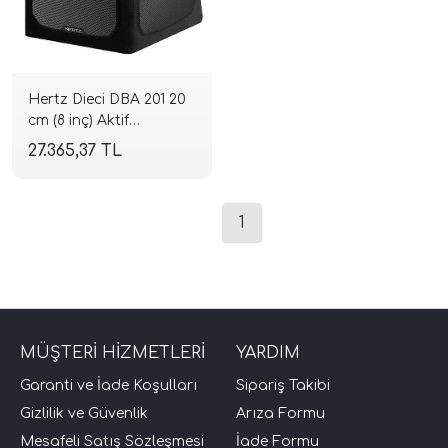
Hertz Dieci DBA 201 20
cm (8 inç) Aktif
Subwoofer | 440W
27.365,37 TL
Maksimum - 220W RMS
| 0.4 Ohm | SPLHIFI
tör Modelleri
1
törler)
cileri)
MÜŞTERİ HİZMETLERİ
YARDIM
mı Setleri)
Garanti ve İade Koşulları
Sipariş Takibi
Gizlilik ve Güvenlik
Arıza Formu
Hoparlorleri)
Mesafeli Satış Sözleşmesi
İade Formu