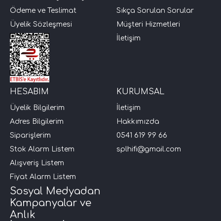
Ödeme ve Teslimat
Sıkça Sorulan Sorular
i Arac Baslari)
Üyelik Sözleşmesi
Müşteri Hizmetleri
İletişim
Ses Performans)
HESABIM
KURUMSAL
Üyelik Bilgilerim
İletişim
Adres Bilgilerim
Hakkımızda
Siparişlerim
0541 619 99 66
Stok Alarm Listem
splhifi@gmail.com
Alışveriş Listem
Fiyat Alarm Listem
Sosyal Medyadan
Kampanyalar ve
Anlık