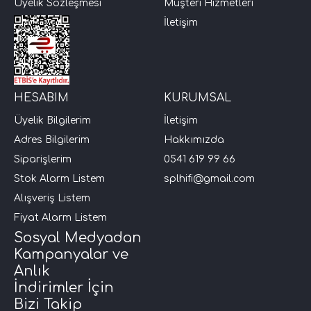
Üyelik Sözleşmesi
Müşteri Hizmetleri
İletişim
i Arac Baslari)
Ses Performans)
HESABIM
KURUMSAL
Üyelik Bilgilerim
İletişim
Adres Bilgilerim
Hakkımızda
Siparişlerim
0541 619 99 66
Stok Alarm Listem
splhifi@gmail.com
Alışveriş Listem
Fiyat Alarm Listem
Sosyal Medyadan
Kampanyalar ve
Anlık
İndirimler İçin
Bizi Takip