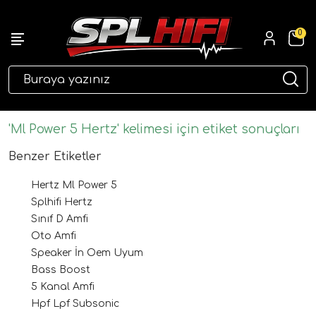
0
eri
'Ml Power 5 Hertz' kelimesi için etiket sonuçları
Benzer Etiketler
Hertz Ml Power 5
Splhifi Hertz
Sınıf D Amfi
Oto Amfi
Speaker İn Oem Uyum
ri
Bass Boost
5 Kanal Amfi
Hpf Lpf Subsonic