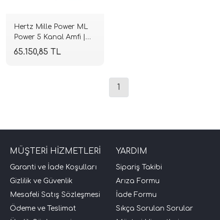
Hertz Mille Power ML
Power 5 Kanal Amfi |
550W RMS Class-D |
65.150,85 TL
SPLHIFI
1
tör Modelleri
törler)
MÜŞTERİ HİZMETLERİ
YARDIM
cileri)
Garanti ve İade Koşulları
Sipariş Takibi
Gizlilik ve Güvenlik
Arıza Formu
mı Setleri)
Mesafeli Satış Sözleşmesi
İade Formu
Ödeme ve Teslimat
Sıkça Sorulan Sorular
Hoparlorleri)