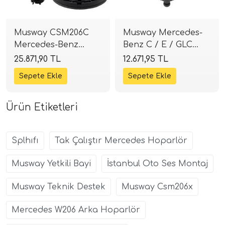
Musway CSM206C
Musway Mercedes-
Mercedes-Benz
Benz C / E / GLC
(2021+) Yeni Nesil
Serisi Uyumlu 10 cm
25.871,90 TL
12.671,95 TL
Uyumlu Komponent
Center Hoparlör |
Seti | SPLHIFI
SPLHIFI
Ürün Etiketleri
Splhıfı
Tak Çalıştır Mercedes Hoparlör
Musway Yetkili Bayi
İstanbul Oto Ses Montaj
Musway Teknik Destek
Musway Csm206x
Mercedes W206 Arka Hoparlör