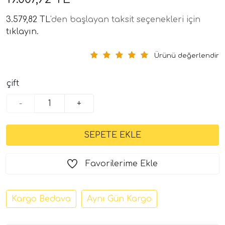
3.579,82 TL
'den başlayan taksit seçenekleri için
tıklayın.
Ürünü değerlendir
çift
-
+
tör Modelleri
törler)
cileri)
Favorilerime Ekle
mı Setleri)
Kargo Bedava
Aynı Gün Kargo
Hoparlorleri)