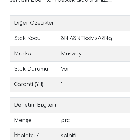
Diğer Özellikler
Stok Kodu
3NjA3NTkxMzA2Ng
Marka
Musway
Stok Durumu
Var
Garanti (Yıl)
1
Denetim Bilgileri
Menşei
prc
İthalatçı /
splhifi