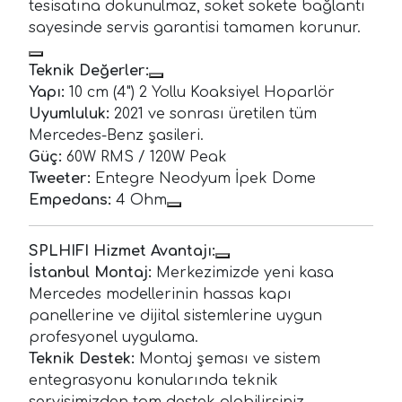
tesisatına dokunulmaz, soket sokete bağlantı
sayesinde servis garantisi tamamen korunur.
Teknik Değerler:
Yapı:
10 cm (4") 2 Yollu Koaksiyel Hoparlör
Uyumluluk:
2021 ve sonrası üretilen tüm
Mercedes-Benz şasileri.
Güç:
60W RMS / 120W Peak
Tweeter:
Entegre Neodyum İpek Dome
Empedans:
4 Ohm
SPLHIFI Hizmet Avantajı:
İstanbul Montaj:
Merkezimizde yeni kasa
Mercedes modellerinin hassas kapı
panellerine ve dijital sistemlerine uygun
profesyonel uygulama.
Teknik Destek:
Montaj şeması ve sistem
entegrasyonu konularında teknik
servisimizden tam destek alabilirsiniz.