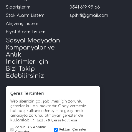
Siparişlerim
0541 619 99 66
i Arac Baslari)
Stok Alarm Listem
splhifi@gmail.com
Alışveriş Listem
Ses Performans)
Fiyat Alarm Listem
Sosyal Medyadan
Kampanyalar ve
Anlık
İndirimler İçin
Bizi Takip
Edebilirsiniz
Çerez Tercihleri
Web sitemizin çalışabilmesi için zorunlu
çerezler kullanılmaktadır. Onay vermeniz
halinde, kullanıcı deneyimini geliştirmek
amacıyla zorunlu olmayan çerezler de
kullanılabilir.
Gizlilik & Çerez Politikası
Zorunlu & Analitik
Reklam Çerezleri
Çerezler