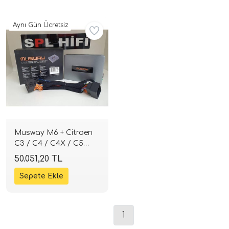
Aynı Gün Ücretsiz
ri
Musway M6 + Citroen
C3 / C4 / C4X / C5
Aircross Tak-Çalıştır
50.051,20 TL
DSP'li Amfi Kiti |
SPLHIFI
1