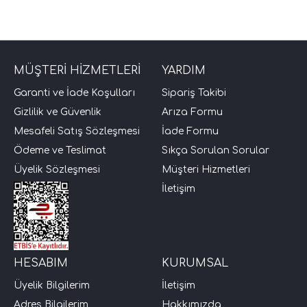
MÜŞTERİ HİZMETLERİ
YARDIM
Garanti ve İade Koşulları
Sipariş Takibi
Gizlilik ve Güvenlik
Arıza Formu
Mesafeli Satış Sözleşmesi
İade Formu
tör Modelleri
Ödeme ve Teslimat
Sıkça Sorulan Sorular
Üyelik Sözleşmesi
Müşteri Hizmetleri
törler)
İletişim
cileri)
mı Setleri)
HESABIM
KURUMSAL
Üyelik Bilgilerim
İletişim
Hoparlorleri)
Adres Bilgilerim
Hakkımızda