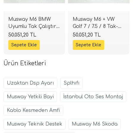
Musway M6 BMW
Musway M6 + VW
Uyumlu Tak Çalıştır
Golf 7 / 7.5 / 8 Tak-
DSP Amfi Kiti |
Çalıştır DSP Amfi Kiti
50.051,20 TL
50.051,20 TL
SPLHIFI
| SPLHIFI
Ürün Etiketleri
Uzaktan Dsp Ayarı
Splhıfı
Musway Yetkili Bayi
İstanbul Oto Ses Montaj
Kablo Kesmeden Amfi
Musway Teknik Destek
Musway M6 Skoda