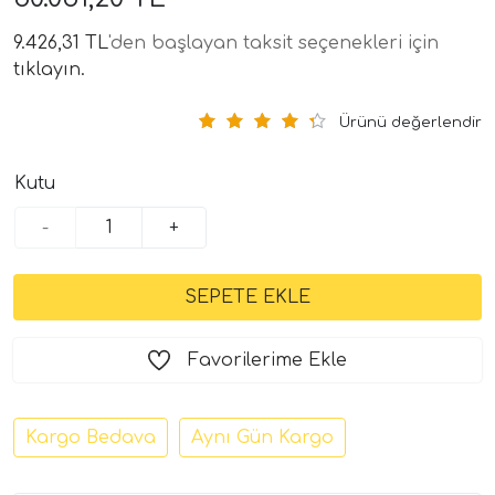
9.426,31 TL
'den başlayan taksit seçenekleri için
tıklayın.
Ürünü değerlendir
Kutu
-
+
tör Modelleri
törler)
cileri)
Favorilerime Ekle
mı Setleri)
Kargo Bedava
Aynı Gün Kargo
Hoparlorleri)