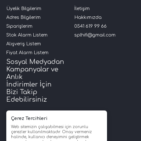
Üyelik Bilgilerim
İletişim
Adres Bilgilerim
Hakkımızda
Siparişlerim
0541 619 99 66
Stok Alarm Listem
splhifi@gmail.com
Alışveriş Listem
Fiyat Alarm Listem
Sosyal Medyadan
Kampanyalar ve
Anlık
İndirimler İçin
Bizi Takip
Edebilirsiniz
Çerez Tercihleri
Web sitemizin çalışabilmesi için zorunlu
çerezler kullanılmaktadır. Onay vermeniz
halinde, kullanıcı deneyimini geliştirmek