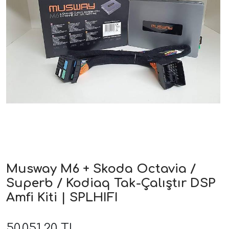
ri
Musway M6 + Skoda Octavia /
Superb / Kodiaq Tak-Çalıştır DSP
Amfi Kiti | SPLHIFI
50.051,20 TL