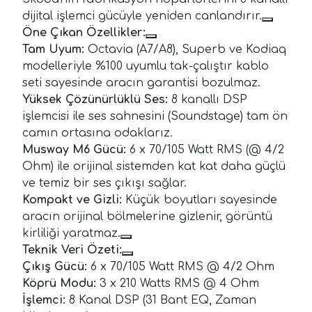
dijital işlemci gücüyle yeniden canlandırır.
Öne Çıkan Özellikler:
Tam Uyum:
Octavia (A7/A8), Superb ve Kodiaq
modelleriyle %100 uyumlu tak-çalıştır kablo
seti sayesinde aracın garantisi bozulmaz.
Yüksek Çözünürlüklü Ses:
8 kanallı DSP
işlemcisi ile ses sahnesini (Soundstage) tam ön
camın ortasına odaklarız.
Musway M6 Gücü:
6 x 70/105 Watt RMS (@ 4/2
Ohm) ile orijinal sistemden kat kat daha güçlü
ve temiz bir ses çıkışı sağlar.
Kompakt ve Gizli:
Küçük boyutları sayesinde
aracın orijinal bölmelerine gizlenir, görüntü
kirliliği yaratmaz.
Teknik Veri Özeti:
Çıkış Gücü:
6 x 70/105 Watt RMS @ 4/2 Ohm
Köprü Modu:
3 x 210 Watts RMS @ 4 Ohm
İşlemci:
8 Kanal DSP (31 Bant EQ, Zaman