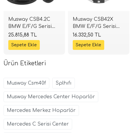
Musway CSB4.2C
Musway CSB42X
BMW E/F/G Serisi
BMW E/F/G Serisi
Uyumlu 10 cm
Uyumlu 10 cm
25.815,88 TL
16.332,50 TL
Komponent Mid
Koaksiyel Hoparlör |
Takımı | SPLHIFI
SPLHIFI
Ürün Etiketleri
Musway Csm40f
Splhıfı
Musway Mercedes Center Hoparlör
Mercedes Merkez Hoparlör
Mercedes C Serisi Center