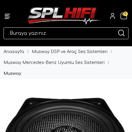
0
eri
Anasayfa
Musway DSP ve Araç Ses Sistemleri
Musway Mercedes-Benz Uyumlu Ses Sistemleri
Musway
ri