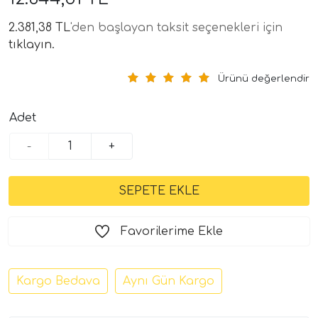
2.381,38 TL
'den başlayan taksit seçenekleri için
tıklayın.
Ürünü değerlendir
Adet
-
+
tör Modelleri
törler)
cileri)
Favorilerime Ekle
mı Setleri)
Kargo Bedava
Aynı Gün Kargo
Hoparlorleri)