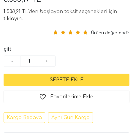
1.508,21 TL
'den başlayan taksit seçenekleri için
tıklayın.
Ürünü değerlendir
çift
-
+
tör Modelleri
törler)
cileri)
Favorilerime Ekle
mı Setleri)
Kargo Bedava
Aynı Gün Kargo
Hoparlorleri)