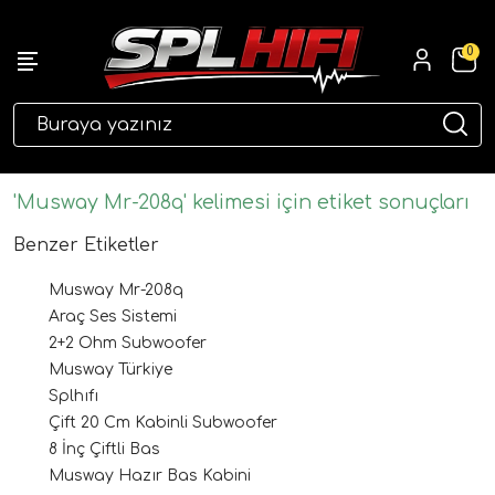
0
eri
'Musway Mr-208q' kelimesi için etiket sonuçları
Benzer Etiketler
Musway Mr-208q
Araç Ses Sistemi
2+2 Ohm Subwoofer
Musway Türkiye
Splhıfı
ri
Çift 20 Cm Kabinli Subwoofer
8 İnç Çiftli Bas
Musway Hazır Bas Kabini