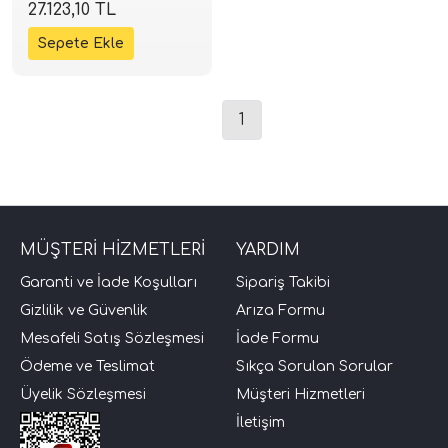
Subwoofer | 800W 2+2
27.123,10 TL
Ohm | SPLHIFI
1
tör Modelleri
MÜŞTERİ HİZMETLERİ
YARDIM
törler)
Garanti ve İade Koşulları
Sipariş Takibi
Gizlilik ve Güvenlik
Arıza Formu
cileri)
Mesafeli Satış Sözleşmesi
İade Formu
Ödeme ve Teslimat
Sıkça Sorulan Sorular
mı Setleri)
Üyelik Sözleşmesi
Müşteri Hizmetleri
İletişim
Hoparlorleri)