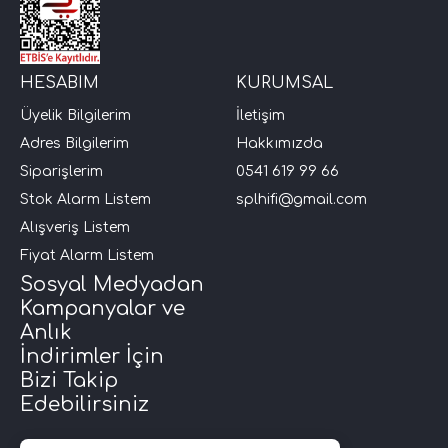
i Arac Baslari)
HESABIM
KURUMSAL
Ses Performans)
Üyelik Bilgilerim
İletişim
Adres Bilgilerim
Hakkımızda
Siparişlerim
0541 619 99 66
Stok Alarm Listem
splhifi@gmail.com
Alışveriş Listem
Fiyat Alarm Listem
Sosyal Medyadan
Kampanyalar ve
Anlık
İndirimler İçin
Bizi Takip
Edebilirsiniz