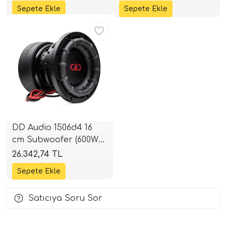
Peak | 4+4 Ohm |
2+2 Ohm | SPLHIFI
SPLHIFI
i Arac Baslari)
Aynı Gün Ücretsiz
Ses Performans)
DD Audio 1506d4 16
cm Subwoofer (600W
RMS) | SPLHIFI
26.342,74 TL
Satıcıya Soru Sor