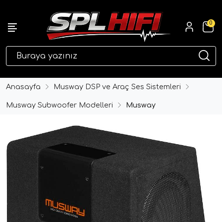
0
eri
Anasayfa
Musway DSP ve Araç Ses Sistemleri
Musway Subwoofer Modelleri
Musway
ri