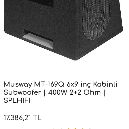
ri
Musway MT-169Q 6x9 inç Kabinli
Subwoofer | 400W 2+2 Ohm |
SPLHIFI
17.386,21 TL