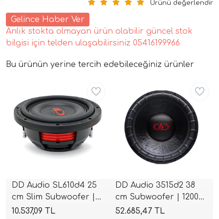
Ürünü değerlendir
Gelince Haber Ver
Anlık stokta olmayan ürün olabilir güncel stok
bilgisi için telden ulaşabilirsiniz 05416199966
Bu ürünün yerine tercih edebileceğiniz ürünler
Aynı Gün Ücretsiz
Aynı Gün Ücretsiz
tör Modelleri
törler)
cileri)
DD Audio SL610d4 25
DD Audio 3515d2 38
mı Setleri)
cm Slim Subwoofer |
cm Subwoofer | 1200W
1000W RMS | 3000W
RMS | 4800W Peak |
10.537,09 TL
52.685,47 TL
Hoparlorleri)