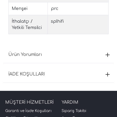
Menşei
prc
İthalatçı /
splhifi
Yetkili Temsilci
Ürün Yorumları
İADE KOŞULLARI
MÜŞTERİ HİZMETLERİ
YARDIM
Garanti ve İade Koşulları
Sipariş Takibi