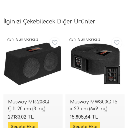
İlginizi Çekebilecek Diğer Ürünler
Aynı Gün Ücretsiz
Aynı Gün Ücretsiz
Musway MR-208Q
Musway MW300Q 15
Çift 20 cm (8 inç)
x 23 cm (6x9 inç)
Kabinli Subwoofer |
Stepne İçi
27.133,02 TL
15.805,64 TL
800W 2+2 Ohm |
Subwoofer | 400W