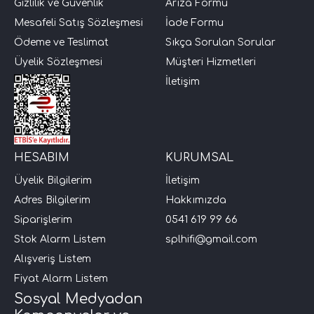
Gizlilik ve Güvenlik
Arıza Formu
Mesafeli Satış Sözleşmesi
İade Formu
Ödeme ve Teslimat
Sıkça Sorulan Sorular
Üyelik Sözleşmesi
Müşteri Hizmetleri
İletişim
HESABIM
KURUMSAL
Üyelik Bilgilerim
İletişim
Adres Bilgilerim
Hakkımızda
Siparişlerim
0541 619 99 66
Stok Alarm Listem
splhifi@gmail.com
Alışveriş Listem
Fiyat Alarm Listem
Sosyal Medyadan