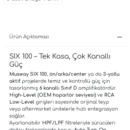
Ürün Açıklaması
SIX 100 – Tek Kasa, Çok Kanallı
Güç
Musway SIX 100
,
ön/arka/center
ya da
3-yollu
aktif
projelerde temiz ve kontrollü güç için
tasarlanmış
6 kanallı Sınıf D
amplifikatördür.
High-Level (OEM hoparlör seviyesi)
ve
RCA
Low-Level
girişleri sayesinde orijinal teyp
veya aftermarket ünitelerle hızlı entegrasyon
sağlar.
Ayarlanabilir
HPF/LPF
filtreleriyle sürücüleri
doğru frekanslarda korur;
Auto Turn-On