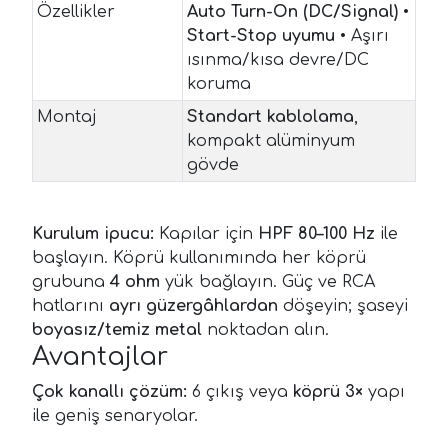
Özellikler
Auto Turn-On (DC/Signal)
•
Start-Stop uyumu
• Aşırı
ısınma/kısa devre/DC
koruma
Montaj
Standart kablolama
,
kompakt alüminyum
gövde
Kurulum ipucu:
Kapılar için
HPF 80–100 Hz
ile
başlayın. Köprü kullanımında her köprü
grubuna
4 ohm
yük bağlayın. Güç ve RCA
hatlarını
ayrı güzergâhlardan
döşeyin; şaseyi
boyasız/temiz metal
noktadan alın.
Avantajlar
Çok kanallı çözüm:
6 çıkış veya
köprü 3×
yapı
ile geniş senaryolar.