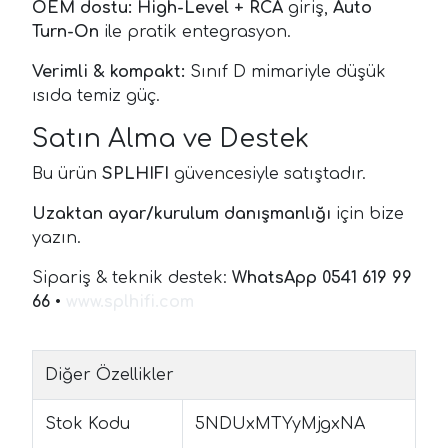
OEM dostu:
High-Level + RCA
giriş,
Auto
Turn-On
ile pratik entegrasyon.
Verimli & kompakt:
Sınıf D mimariyle düşük
ısıda temiz güç.
Satın Alma ve Destek
Bu ürün
SPLHIFI
güvencesiyle satıştadır.
Uzaktan ayar/kurulum danışmanlığı
için bize
yazın.
Sipariş & teknik destek:
WhatsApp 0541 619 99
66
•
www.splhifi.com
Diğer Özellikler
Stok Kodu
5NDUxMTYyMjgxNA