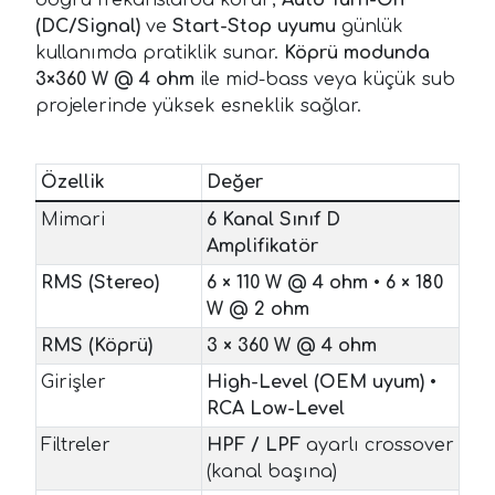
(DC/Signal)
ve
Start-Stop uyumu
günlük
kullanımda pratiklik sunar.
Köprü modunda
3×360 W @ 4 ohm
ile mid-bass veya küçük sub
projelerinde yüksek esneklik sağlar.
Özellik
Değer
Mimari
6 Kanal Sınıf D
Amplifikatör
RMS (Stereo)
6 × 110 W @ 4 ohm
•
6 × 180
W @ 2 ohm
RMS (Köprü)
3 × 360 W @ 4 ohm
Girişler
High-Level (OEM uyum)
•
RCA Low-Level
Filtreler
HPF / LPF
ayarlı crossover
(kanal başına)