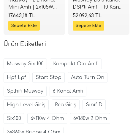
Mini Amfi | 2x105W
DSP'li Amfi | 10 Kanal
RMS Class-D |
İşlemci | Tak-Çalıştır
17.643,18 TL
52.092,63 TL
SPLHIFI
| SPLHIFI
Ürün Etiketleri
Musway Six 100
Kompakt Oto Amfi
Hpf Lpf
Start Stop
Auto Turn On
Splhifi Musway
6 Kanal Amfi
High Level Giriş
Rca Giriş
Sınıf D
Six100
6×110w 4 Ohm
6×180w 2 Ohm
3×360w Bridge 4 Ohm