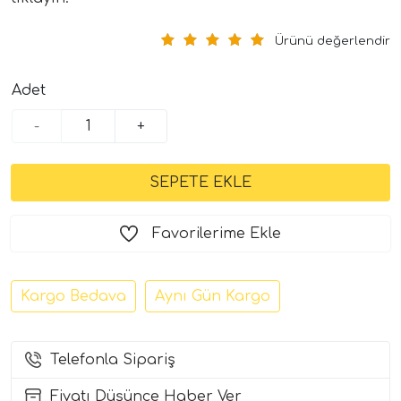
Ürünü değerlendir
Adet
-
+
tör Modelleri
Favorilerime Ekle
törler)
cileri)
Kargo Bedava
Aynı Gün Kargo
mı Setleri)
Telefonla Sipariş
Hoparlorleri)
Fiyatı Düşünce Haber Ver