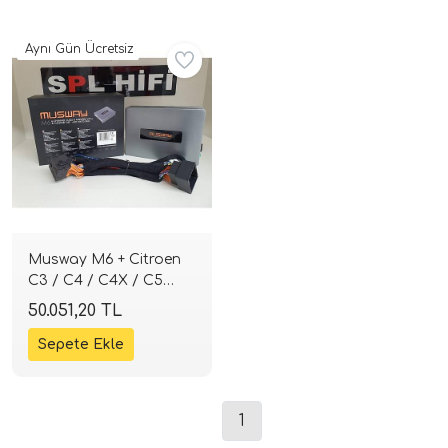
Aynı Gün Ücretsiz
ri
Musway M6 + Citroen
C3 / C4 / C4X / C5
Aircross Tak-Çalıştır
50.051,20 TL
DSP'li Amfi Kiti |
SPLHIFI
1