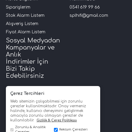
Siparişlerim
0541 619 99 66
i Arac Baslari)
Stok Alarm Listem
splhifi@gmail.com
Alışveriş Listem
Ses Performans)
Fiyat Alarm Listem
Sosyal Medyadan
Kampanyalar ve
Anlık
İndirimler İçin
Bizi Takip
Edebilirsiniz
Çerez Tercihleri
Web sitemizin çalışabilmesi için zorunlu
çerezler kullanılmaktadır. Onay vermeniz
halinde, kullanıcı deneyimini geliştirmek
amacıyla zorunlu olmayan çerezler de
kullanılabilir.
Gizlilik & Çerez Politikası
Zorunlu & Analitik
Reklam Çerezleri
Çerezler