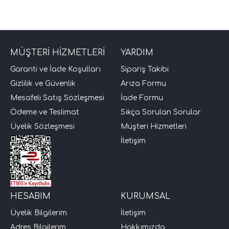
MÜŞTERİ HİZMETLERİ
YARDIM
Garanti ve İade Koşulları
Sipariş Takibi
Gizlilik ve Güvenlik
Arıza Formu
Mesafeli Satış Sözleşmesi
İade Formu
tör Modelleri
Ödeme ve Teslimat
Sıkça Sorulan Sorular
Üyelik Sözleşmesi
Müşteri Hizmetleri
törler)
İletişim
cileri)
mı Setleri)
HESABIM
KURUMSAL
Üyelik Bilgilerim
İletişim
Hoparlorleri)
Adres Bilgilerim
Hakkımızda