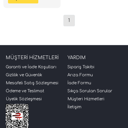
1
MÜŞTERİ HİZMETLERİ
YARDIM
tör Modelleri
Garanti ve İade Koşulları
Sipariş Takibi
Gizlilik ve Güvenlik
Arıza Formu
törler)
Mesafeli Satış Sözleşmesi
İade Formu
Ödeme ve Teslimat
Sıkça Sorulan Sorular
cileri)
Üyelik Sözleşmesi
Müşteri Hizmetleri
İletişim
mı Setleri)
Hoparlorleri)