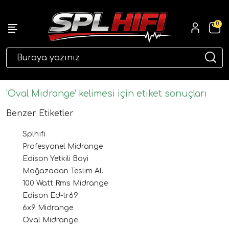
0
eri
'Oval Midrange' kelimesi için etiket sonuçları
Benzer Etiketler
Splhıfı
Profesyonel Midrange
Edison Yetkili Bayi
Mağazadan Teslim Al.
100 Watt Rms Midrange
ri
Edison Ed-tr69
6x9 Midrange
Oval Midrange