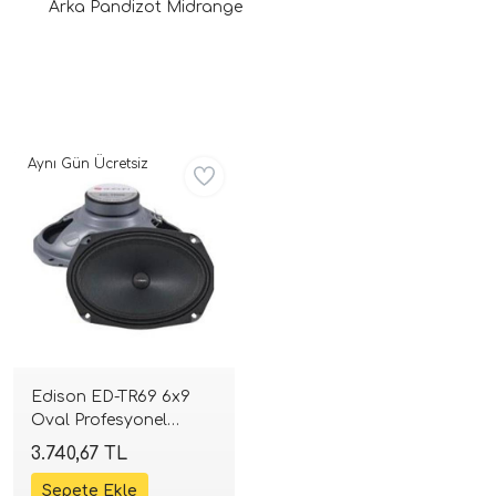
Arka Pandizot Midrange
Aynı Gün Ücretsiz
ri
Edison ED-TR69 6x9
Oval Profesyonel
Midrange | 100W RMS |
3.740,67 TL
SPLHIFI