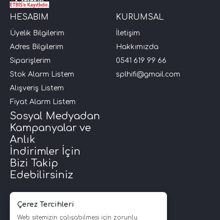
HESABIM
KURUMSAL
i Arac Baslari)
Üyelik Bilgilerim
İletişim
Adres Bilgilerim
Hakkımızda
Ses Performans)
Siparişlerim
0541 619 99 66
Stok Alarm Listem
splhifi@gmail.com
Alışveriş Listem
Fiyat Alarm Listem
Sosyal Medyadan
Kampanyalar ve
Anlık
İndirimler İçin
Bizi Takip
Edebilirsiniz
Çerez Tercihleri
Web sitemizin çalışabilmesi için zorunlu