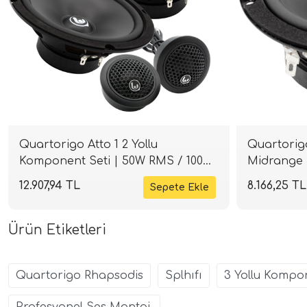
Quartorigo Atto 1 2 Yollu
Quartorigo
Komponent Seti | 50W RMS / 100W
Midrange 
Peak | 84 dB | 4 Ohm | SPLHIFI
82 dB | 4
12.907,94 TL
8.166,25 TL
Ürün Etiketleri
Quartorigo Rhapsodis
Splhıfı
3 Yollu Kompo