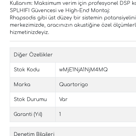
Kullanım: Maksimum verim için profesyonel DSP kont
SPLHIFI Güvencesi ve High-End Montaj:
Rhapsodis gibi üst düzey bir sistemin potansiyelin
merkezimizde, aracınızın akustiğine özel ölçümlerle
hizmetinizdeyiz.
Diğer Özellikler
Stok Kodu
wMjE1NjA1NjM4MQ
Marka
Quartorigo
Stok Durumu
Var
Garanti (Yıl)
1
Denetim Bilgileri