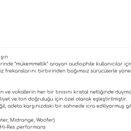
ışın
erinde "mükemmellik" arayan audiophile kullanıcılar i
 tiz frekanslarını birbirinden bağımsız sürücülerle yö
 ve vokallerin her bir tınısını kristal netliğinde duyma
iyet ve ton doğruluğu için özel olarak eşleştirilmiştir.
il, adeta karşınızdaki bir sahnede icra ediliyormuş gi
eter, Midrange, Woofer)
ü Hi-Res performans