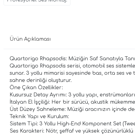
Profesyonel Ses Montaj.
Ürün Açıklaması
Quartorigo Rhapsodis: Müziğin Saf Sanatıyla Tan
Quartorigo Rhapsodis serisi, otomobil ses sisteml
sunar. 3 yollu mimarisi sayesinde bas, orta ses ve
sahne derinliği oluşturur.
Öne Çıkan Özellikler:
Kusursuz Detay Ayrımı: 3 yollu yapı, enstrümanların
İtalyan El İşçiliği: Her bir sürücü, akustik mükemmel
Üst Düzey Sahneleme: Müziği aracınızın içinde değ
Teknik Yapı ve Kurulum:
Sistem Tipi: 3 Yollu High-End Komponent Set (Twe
Ses Karakteri: Nötr, şeffaf ve yüksek çözünürlükl