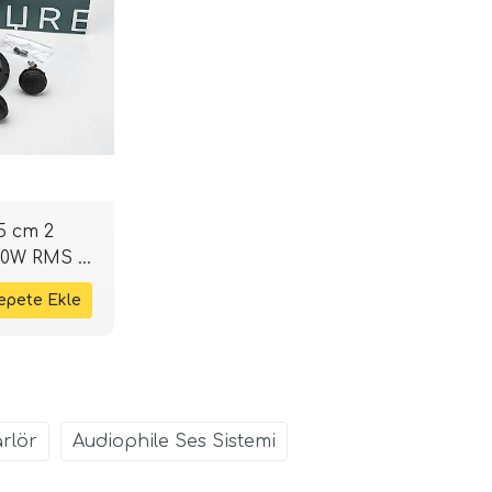
5 cm 2
50W RMS |
rlör
Audiophile Ses Sistemi