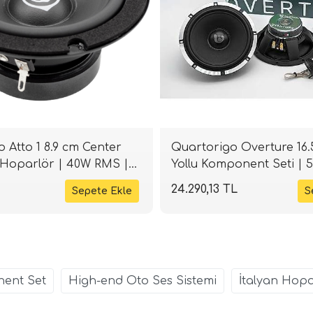
 Atto 1 8.9 cm Center
Quartorigo Overture 16.
Hoparlör | 40W RMS |
Yollu Komponent Seti | 
 Ohm | SPLHIFI
90 dB | 4 Ohm | SPLHIFI
24.290,13 TL
nent Set
High-end Oto Ses Sistemi
İtalyan Hopa