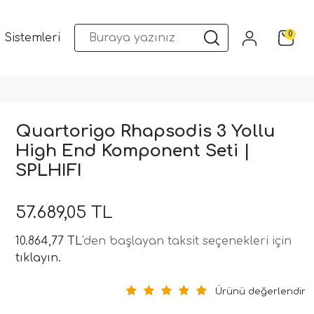
0
 Sistemleri
Musway DSP ve Araç Ses Sistemleri
Qua
Quartorigo Rhapsodis 3 Yollu
High End Komponent Seti |
SPLHIFI
57.689,05 TL
10.864,77 TL
'den başlayan taksit seçenekleri için
tıklayın.
Ürünü değerlendir