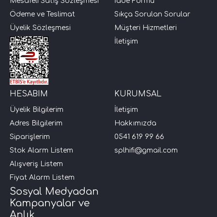
Mesafeli Satış Sözleşmesi
İade Formu
Ödeme ve Teslimat
Sıkça Sorulan Sorular
Üyelik Sözleşmesi
Müşteri Hizmetleri
İletişim
HESABIM
KURUMSAL
Üyelik Bilgilerim
İletişim
Adres Bilgilerim
Hakkımızda
Siparişlerim
0541 619 99 66
Stok Alarm Listem
splhifi@gmail.com
Alışveriş Listem
Fiyat Alarm Listem
Sosyal Medyadan
Kampanyalar ve
Anlık