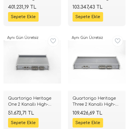
Amplifikatör | 2 x 325W
End Amplifikatör | 4 x
401.231,19 TL
103.347,43 TL
RMS | 2100W Mono |
72W RMS | 100dB |
SPLHIFI
SPLHIFI
Aynı Gün Ücretsiz
Aynı Gün Ücretsiz
tör Modelleri
törler)
cileri)
Quartorigo Heritage
Quartorigo Heritage
One 2 Kanallı High-
Three 2 Kanallı High-
mı Setleri)
End Amplifikatör | 2 x
End Amplifikatör | 2 x
51.673,71 TL
109.426,69 TL
85W RMS | 100dB |
170W RMS | 100dB |
SPLHIFI
SPLHIFI
Hoparlorleri)