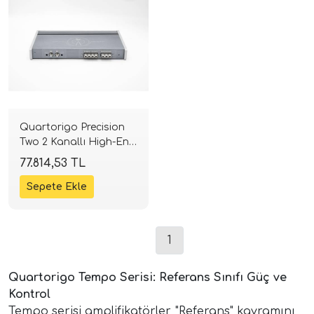
Quartorigo Precision
Two 2 Kanallı High-End
Amplifikatör | 2 x 60W
77.814,53 TL
RMS | 100dB | SPLHIFI
1
Quartorigo Tempo Serisi: Referans Sınıfı Güç ve
Kontrol
Tempo serisi amplifikatörler, "Referans" kavramını