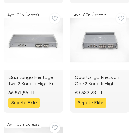
i Arac Baslari)
Aynı Gün Ücretsiz
Aynı Gün Ücretsiz
Ses Performans)
Quartorigo Heritage
Quartorigo Precision
Two 2 Kanallı High-End
One 2 Kanallı High-
Amplifikatör | 2 x 135W
End Amplifikatör | 2 x
66.871,86 TL
63.832,23 TL
RMS | 100dB | SPLHIFI
35W RMS | 100dB |
SPLHIFI
Aynı Gün Ücretsiz