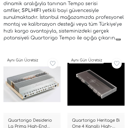
dinamik aralığıyla tanınan Tempo serisi
amfiler,
SPLHIFI
yetkili bayi güvencesiyle
sunulmaktadır. İstanbul mağazamızda profesyonel
montaj ve kalibrasyon desteği veya tüm Türkiye'ye
hızlı kargo avantajıyla, sisteminizdeki gerçek
potansiyeli Quartorigo Tempo ile açığa çıkarın.
ri
Aynı Gün Ücretsiz
Aynı Gün Ücretsiz
Quartorigo Desiderio
Quartorigo Heritage Bi
La Prima High-End
One 4 Kanallı High-