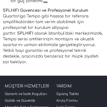
bir güç yönetimi.
SPLHIFI Güvencesi ve Profesyonel Kurulum
Quartorigo Tempo gibi hassas bir referans
amplifikatörden tam verim alabilmek için
profesyonel bir kurulum altyapısı
şarttır.
SPLHIFI
olarak İstanbul’daki merkezimizde,
Tempo serisi amfılerinizin montajını ve akustik
ayarlarını uzman ekibimizle gerçekleştiriyoruz.
Yetkili bayi garantisi ve profesyonel teknik
destekle, aracınızda benzersiz bir müzik ziyafeti
sizi bekliyor.
MÜŞTERİ HİZMETLERİ
YARDIM
Garanti ve İade Koşulları
Sipariş Takibi
Gizlilik ve Güvenlik
Arıza Formu