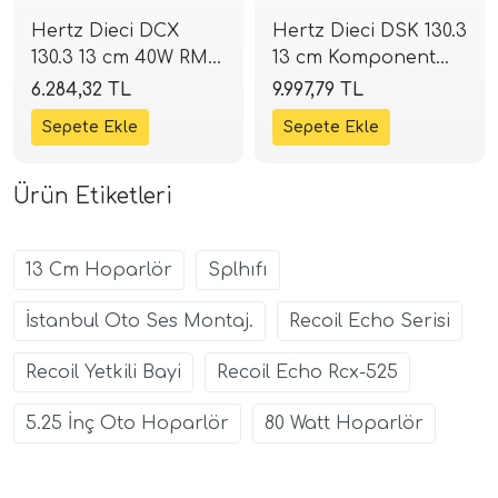
Hertz Dieci DCX
Hertz Dieci DSK 130.3
130.3 13 cm 40W RMS
13 cm Komponent
/ 80W Max Koaksiyel
Mid Takımı | 120W 4
6.284,32 TL
9.997,79 TL
Hoparlör | SPLHIFI
Ohm | SPLHIFI
Ürün Etiketleri
13 Cm Hoparlör
Splhıfı
İstanbul Oto Ses Montaj.
Recoil Echo Serisi
Recoil Yetkili Bayi
Recoil Echo Rcx-525
5.25 İnç Oto Hoparlör
80 Watt Hoparlör