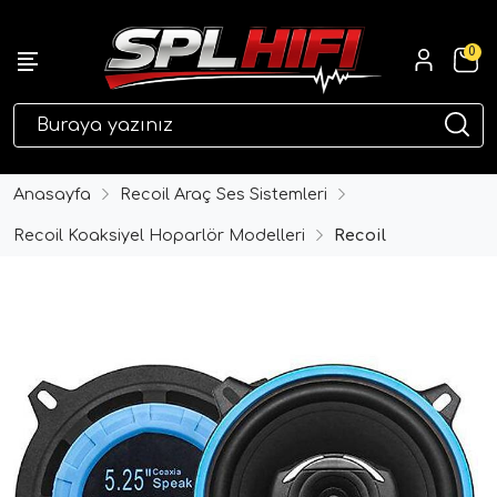
0
eri
Anasayfa
Recoil Araç Ses Sistemleri
Recoil Koaksiyel Hoparlör Modelleri
Recoil
ri