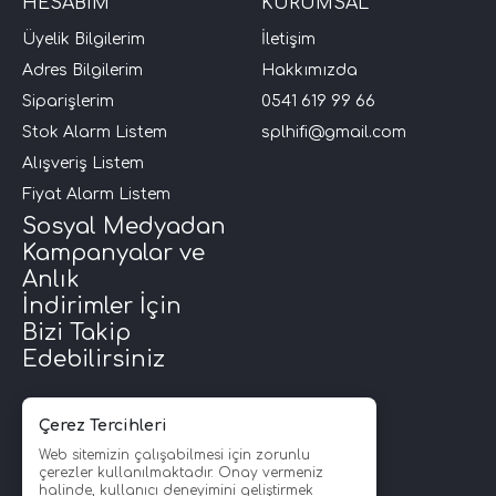
HESABIM
KURUMSAL
Üyelik Bilgilerim
İletişim
Adres Bilgilerim
Hakkımızda
Siparişlerim
0541 619 99 66
Stok Alarm Listem
splhifi@gmail.com
Alışveriş Listem
Fiyat Alarm Listem
Sosyal Medyadan
Kampanyalar ve
Anlık
İndirimler İçin
Bizi Takip
Edebilirsiniz
Çerez Tercihleri
Web sitemizin çalışabilmesi için zorunlu
çerezler kullanılmaktadır. Onay vermeniz
halinde, kullanıcı deneyimini geliştirmek