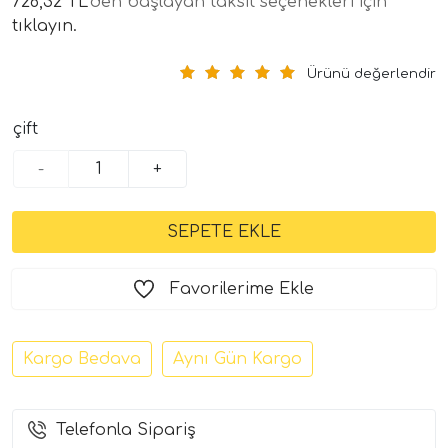
726,32 TL
'den başlayan taksit seçenekleri için
tıklayın.
Ürünü değerlendir
çift
-
+
tör Modelleri
törler)
Favorilerime Ekle
cileri)
Kargo Bedava
Aynı Gün Kargo
mı Setleri)
Telefonla Sipariş
Hoparlorleri)