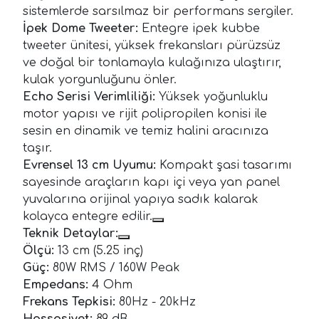
sistemlerde sarsılmaz bir performans sergiler.
İpek Dome Tweeter:
Entegre ipek kubbe
tweeter ünitesi, yüksek frekansları pürüzsüz
ve doğal bir tonlamayla kulağınıza ulaştırır,
kulak yorgunluğunu önler.
Echo Serisi Verimliliği:
Yüksek yoğunluklu
motor yapısı ve rijit polipropilen konisi ile
sesin en dinamik ve temiz halini aracınıza
taşır.
Evrensel 13 cm Uyumu:
Kompakt şasi tasarımı
sayesinde araçların kapı içi veya yan panel
yuvalarına orijinal yapıya sadık kalarak
kolayca entegre edilir.
Teknik Detaylar:
Ölçü:
13 cm (5.25 inç)
Güç:
80W RMS / 160W Peak
Empedans:
4 Ohm
Frekans Tepkisi:
80Hz - 20kHz
Hassasiyet:
89 dB