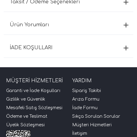
Taksit / Ödeme Seçenekleri
Ürün Yorumları
İADE KOŞULLARI
MÜŞTERİ HİZMETLERİ
YARDIM
Garanti ve İade Koşulları
Sipariş Takibi
Gizlilik ve Güvenlik
Arıza Formu
Mesafeli Satış Sözleşmesi
İade Formu
Ödeme ve Teslimat
Sıkça Sorulan Sorular
Üyelik Sözleşmesi
Müşteri Hizmetleri
İletişim