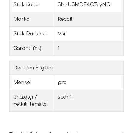
Stok Kodu
3NzU3MDE4OTcyNQ
Marka
Recoil
Stok Durumu
Var
Garanti (Yıl)
1
Denetim Bilgileri
Menşei
prc
İthalatçı /
splhifi
Yetkili Temsilci