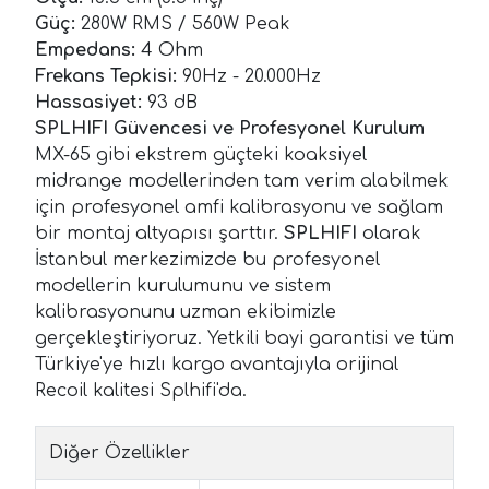
Güç:
280W RMS / 560W Peak
Empedans:
4 Ohm
Frekans Tepkisi:
90Hz - 20.000Hz
Hassasiyet:
93 dB
SPLHIFI Güvencesi ve Profesyonel Kurulum
MX-65 gibi ekstrem güçteki koaksiyel
midrange modellerinden tam verim alabilmek
için profesyonel amfi kalibrasyonu ve sağlam
bir montaj altyapısı şarttır.
SPLHIFI
olarak
İstanbul merkezimizde bu profesyonel
modellerin kurulumunu ve sistem
kalibrasyonunu uzman ekibimizle
gerçekleştiriyoruz. Yetkili bayi garantisi ve tüm
Türkiye'ye hızlı kargo avantajıyla orijinal
Recoil kalitesi Splhifi'da.
Diğer Özellikler