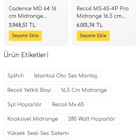
Cadence MD 64 16
Recoil MS-65-4P Pro
cm Midrange
Midrange 16.5 cm
Hoparlör | 200W
Hoparlör | 150W
3.948,51 TL
6.001,74 TL
Peak | SPLHIFI
RMS / 300W Peak |
SPLHIFI
Ürün Etiketleri
Splhıfı
İstanbul Oto Ses Montaj.
Recoil Yetkili Bayi
16.5 Cm Midrange
Spl Hoparlör
Recoil Mx-65
Koaksiyel Midrange
280 Watt Hoparlör
Yüksek Sesli Ses Sistemi