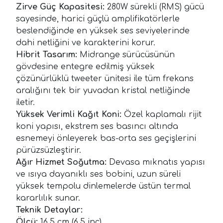
Zirve Güç Kapasitesi:
280W sürekli (RMS) gücü
sayesinde, harici güçlü amplifikatörlerle
beslendiğinde en yüksek ses seviyelerinde
dahi netliğini ve karakterini korur.
Hibrit Tasarım:
Midrange sürücüsünün
gövdesine entegre edilmiş yüksek
çözünürlüklü tweeter ünitesi ile tüm frekans
aralığını tek bir yuvadan kristal netliğinde
iletir.
Yüksek Verimli Kağıt Koni:
Özel kaplamalı rijit
koni yapısı, ekstrem ses basıncı altında
esnemeyi önleyerek bas-orta ses geçişlerini
pürüzsüzleştirir.
Ağır Hizmet Soğutma:
Devasa mıknatıs yapısı
ve ısıya dayanıklı ses bobini, uzun süreli
yüksek tempolu dinlemelerde üstün termal
kararlılık sunar.
Teknik Detaylar:
Ölçü:
16.5 cm (6.5 inç)