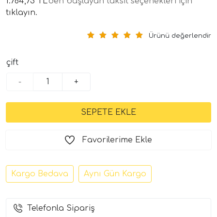
1.784,73 TL
'den başlayan taksit seçenekleri için
tıklayın.
Ürünü değerlendir
çift
-
+
tör Modelleri
törler)
Favorilerime Ekle
cileri)
Kargo Bedava
Aynı Gün Kargo
mı Setleri)
Telefonla Sipariş
Hoparlorleri)