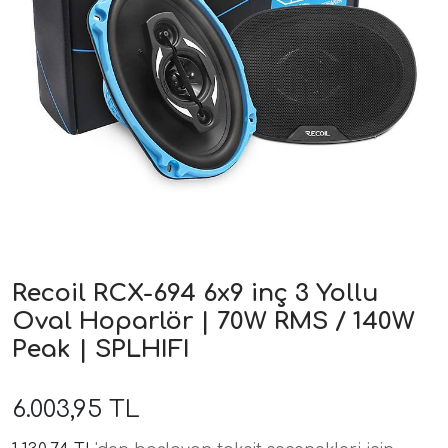
ri
Recoil RCX-694 6x9 inç 3 Yollu
Oval Hoparlör | 70W RMS / 140W
Peak | SPLHIFI
6.003,95 TL