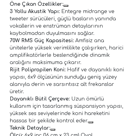
Öne Çıkan Özellikler:
3 Yollu Akustik Yapı:
Entegre midrange ve
tweeter sürücüleri, güçlü basların yanında
vokallerin ve enstrüman detaylarının
kaybolmadan duyulmasını sağlar.
70W RMS Güç Kapasitesi:
Amfisiz ana
ünitelerle yüksek verimlilikte çalışırken, harici
amplifikatörlerle beslendiğinde dinamik
aralığını maksimuma çıkarır.
Rijit Polipropilen Koni:
Hafif ve dayanıklı koni
yapısı, 6x9 ölçüsünün sunduğu geniş yüzey
alanıyla derin ve sarsıntısız alt frekanslar
üretir.
Dayanıklı Bütil Çerçeve:
Uzun ömürlü
kullanım için tasarlanmış süspansiyon yapısı,
yüksek ses seviyelerinde koni hareketini
hassas bir şekilde kontrol eder.
Teknik Detaylar:
Ölçü:
6x9 inç (16 cm x 23 cm) Oval