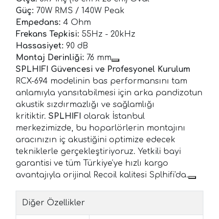
Güç:
70W RMS / 140W Peak
Empedans:
4 Ohm
Frekans Tepkisi:
55Hz - 20kHz
Hassasiyet:
90 dB
Montaj Derinliği:
76 mm
SPLHIFI Güvencesi ve Profesyonel Kurulum
RCX-694 modelinin bas performansını tam
anlamıyla yansıtabilmesi için arka pandizotun
akustik sızdırmazlığı ve sağlamlığı
kritiktir.
SPLHIFI
olarak İstanbul
merkezimizde, bu hoparlörlerin montajını
aracınızın iç akustiğini optimize edecek
tekniklerle gerçekleştiriyoruz. Yetkili bayi
garantisi ve tüm Türkiye'ye hızlı kargo
avantajıyla orijinal Recoil kalitesi Splhifi'da.
Diğer Özellikler