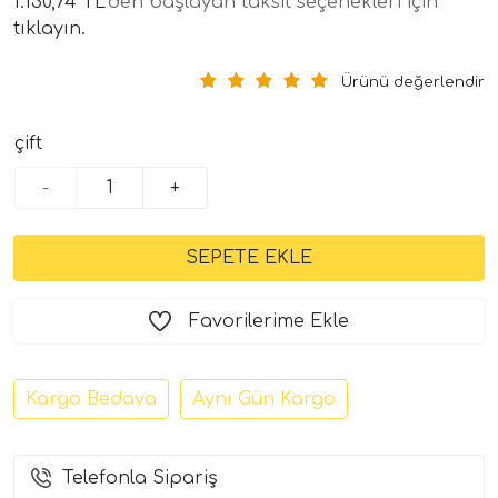
1.130,74 TL
'den başlayan taksit seçenekleri için
tıklayın.
Ürünü değerlendir
çift
-
+
tör Modelleri
törler)
Favorilerime Ekle
cileri)
Kargo Bedava
Aynı Gün Kargo
mı Setleri)
Telefonla Sipariş
Hoparlorleri)