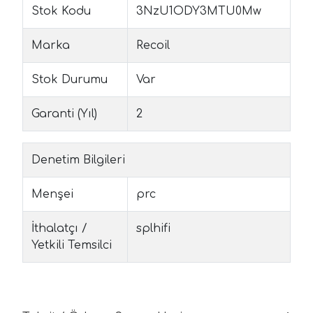
Stok Kodu
3NzU1ODY3MTU0Mw
Marka
Recoil
Stok Durumu
Var
Garanti (Yıl)
2
Denetim Bilgileri
Menşei
prc
İthalatçı /
splhifi
Yetkili Temsilci