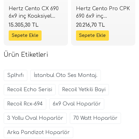
Hertz Cento CX 690
Hertz Cento Pro CPK
6x9 inç Koaksiyel
690 6x9 inç
Hoparlör | 300W 4
Komponent Mid
15.305,30 TL
20.216,70 TL
Ohm | SPLHIFI
Takımı | 360W 4
Ohm | SPLHIFI
Ürün Etiketleri
Splhıfı
İstanbul Oto Ses Montaj.
Recoil Echo Serisi
Recoil Yetkili Bayi
Recoil Rcx-694
6x9 Oval Hoparlör
3 Yollu Oval Hoparlör
70 Watt Hoparlör
Arka Pandizot Hoparlör