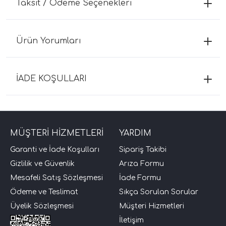
Taksit / Ödeme Seçenekleri
Ürün Yorumları
İADE KOŞULLARI
MÜŞTERİ HİZMETLERİ
YARDIM
Garanti ve İade Koşulları
Sipariş Takibi
Gizlilik ve Güvenlik
Arıza Formu
Mesafeli Satış Sözleşmesi
İade Formu
Ödeme ve Teslimat
Sıkça Sorulan Sorular
Üyelik Sözleşmesi
Müşteri Hizmetleri
İletişim