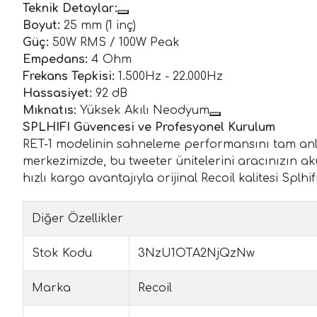
Teknik Detaylar:
Boyut:
25 mm (1 inç)
Güç:
50W RMS / 100W Peak
Empedans:
4 Ohm
Frekans Tepkisi:
1.500Hz - 22.000Hz
Hassasiyet:
92 dB
Mıknatıs:
Yüksek Akılı Neodyum
SPLHIFI Güvencesi ve Profesyonel Kurulum
RET-1 modelinin sahneleme performansını tam anl
merkezimizde, bu tweeter ünitelerini aracınızın ak
hızlı kargo avantajıyla orijinal Recoil kalitesi Splhif
Diğer Özellikler
Stok Kodu
3NzU1OTA2NjQzNw
Marka
Recoil