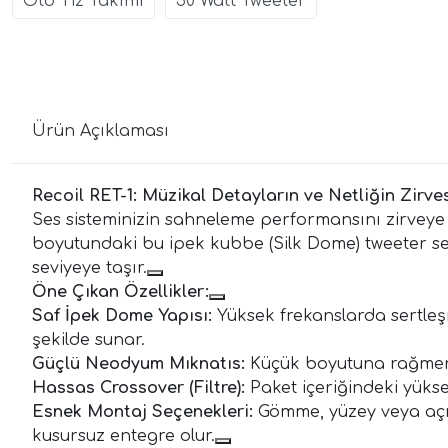
Oto Tiz Takımı
50 Watt Tweeter
Ürün Açıklaması
Recoil RET-1: Müzikal Detayların ve Netliğin Zirve
Ses sisteminizin sahneleme performansını zirveye t
boyutundaki bu ipek kubbe (Silk Dome) tweeter seti
seviyeye taşır.
Öne Çıkan Özellikler:
Saf İpek Dome Yapısı:
Yüksek frekanslarda sertleş
şekilde sunar.
Güçlü Neodyum Mıknatıs:
Küçük boyutuna rağmen d
Hassas Crossover (Filtre):
Paket içeriğindeki yüksek
Esnek Montaj Seçenekleri:
Gömme, yüzey veya açılı
kusursuz entegre olur.