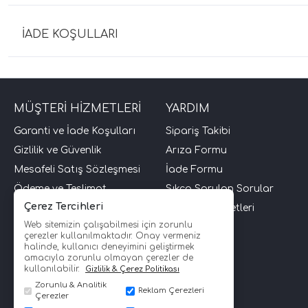
İADE KOŞULLARI
MÜŞTERİ HİZMETLERİ
YARDIM
Garanti ve İade Koşulları
Sipariş Takibi
Gizlilik ve Güvenlik
Arıza Formu
Mesafeli Satış Sözleşmesi
İade Formu
Ödeme ve Teslimat
Sıkça Sorulan Sorular
Çerez Tercihleri
Üyelik Sözleşmesi
Müşteri Hizmetleri
Web sitemizin çalışabilmesi için zorunlu
İletişim
çerezler kullanılmaktadır. Onay vermeniz
halinde, kullanıcı deneyimini geliştirmek
amacıyla zorunlu olmayan çerezler de
kullanılabilir.
Gizlilik & Çerez Politikası
Zorunlu & Analitik
Reklam Çerezleri
Çerezler