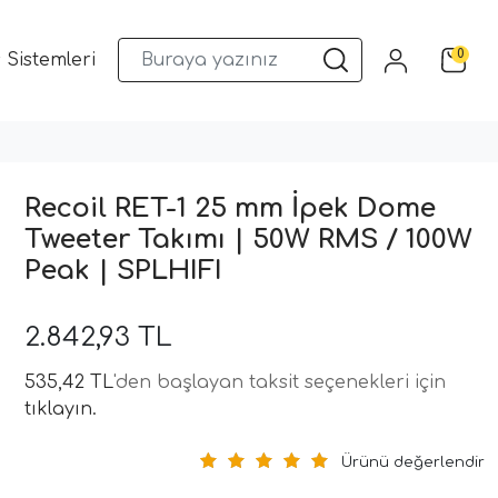
0
 Sistemleri
Musway DSP ve Araç Ses Sistemleri
Qua
Recoil RET-1 25 mm İpek Dome
Tweeter Takımı | 50W RMS / 100W
Peak | SPLHIFI
2.842,93 TL
535,42 TL
'den başlayan taksit seçenekleri için
tıklayın.
Ürünü değerlendir