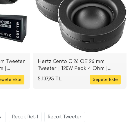
mm Tweeter
Hertz Cento C 26 OE 26 mm
m |
Tweeter | 120W Peak 4 Ohm |
SPLHIFI
5.137,95 TL
yi
Recoil Ret-1
Recoil Tweeter