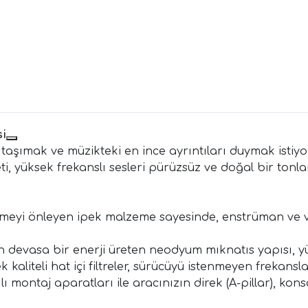
si
aşımak ve müzikteki en ince ayrıntıları duymak istiyor
, yüksek frekanslı sesleri pürüzsüz ve doğal bir tonla
meyi önleyen ipek malzeme sayesinde, enstrüman ve vo
evasa bir enerji üreten neodyum mıknatıs yapısı, yüks
 kaliteli hat içi filtreler, sürücüyü istenmeyen frekansl
 montaj aparatları ile aracınızın direk (A-pillar), kons