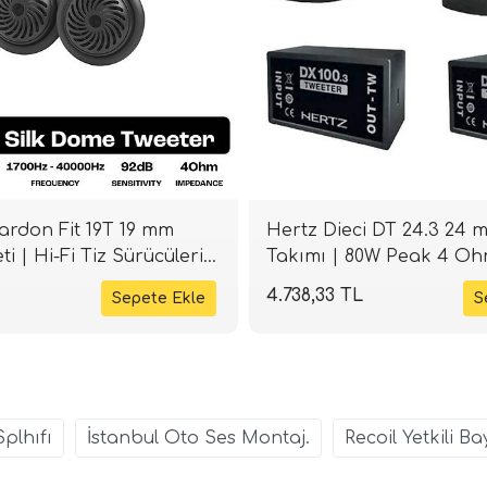
rdon Fit 19T 19 mm
Hertz Dieci DT 24.3 24 
i | Hi-Fi Tiz Sürücüleri |
Takımı | 80W Peak 4 Oh
SPLHIFI
4.738,33 TL
Splhıfı
İstanbul Oto Ses Montaj.
Recoil Yetkili Ba