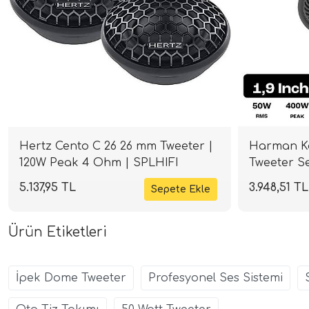
Hertz Cento C 26 26 mm Tweeter |
Harman Ka
120W Peak 4 Ohm | SPLHIFI
Tweeter Set
SPLHIFI
5.137,95 TL
3.948,51 TL
Ürün Etiketleri
İpek Dome Tweeter
Profesyonel Ses Sistemi