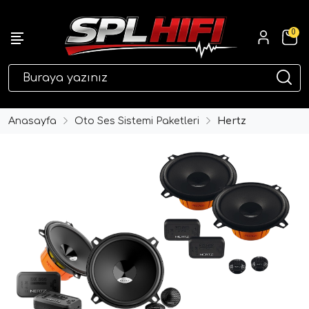
0
eri
Anasayfa
Oto Ses Sistemi Paketleri
Hertz
ri