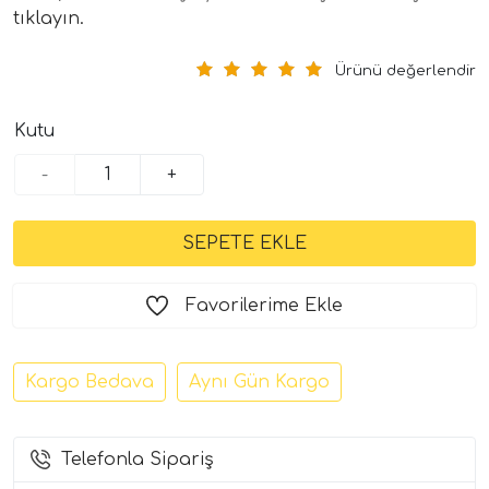
tıklayın.
Ürünü değerlendir
Kutu
-
+
tör Modelleri
törler)
Favorilerime Ekle
cileri)
Kargo Bedava
Aynı Gün Kargo
mı Setleri)
Telefonla Sipariş
Hoparlorleri)