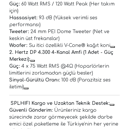
Güç:
60 Watt RMS / 120 Watt Peak (Her takım
için)
Hassasiyet:
93 dB (Yüksek verimli ses
performansı)
Tweeter:
24 mm PEI Dome Tweeter (Net ve
keskin üst frekanslar)
Woofer:
Su itici özellikli V-Cone® kağıt koni
2. Hertz DP 4.300 4-Kanal Amfi (1 Adet - Güç
Merkezi):
Güç:
4 x 75 Watt RMS @4Ω (Hoparlörlerin
limitlerini zorlamadan güçlü besler)
Sinyal-Gürültü Oranı:
100 dB (Parazitsiz ses
iletimi)
SPLHIFI Kargo ve Uzaktan Teknik Destek:
Güvenli Gönderim:
Ürünleriniz kargo
sürecinde zarar görmeyecek şekilde darbe
emici özel paketleme ile Türkiye'nin her yerine