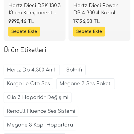
Hertz Dieci DSK 130.3
Hertz Dieci Power
13 cm Komponent
DP 4.300 4 Kanal
Mid Takımı | 120W 4
Amfi | 4x75W RMS
9.990,46 TL
17.126,50 TL
Ohm | SPLHIFI
Class-AB | SPLHIFI
Ürün Etiketleri
Hertz Dp 4.300 Amfi
Splhıfı
Kargo İle Oto Ses
Megane 3 Ses Paketi
Clio 3 Hoparlör Değişimi
Renault Fluence Ses Sistemi
Megane 3 Kapı Hoparlörü