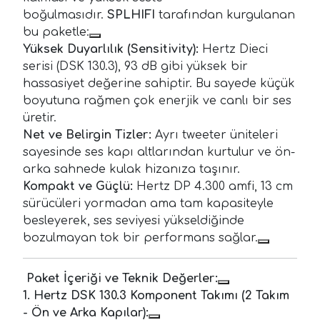
boğulmasıdır.
SPLHIFI
tarafından kurgulanan
bu paketle:
Yüksek Duyarlılık (Sensitivity):
Hertz Dieci
serisi (DSK 130.3), 93 dB gibi yüksek bir
hassasiyet değerine sahiptir. Bu sayede küçük
boyutuna rağmen çok enerjik ve canlı bir ses
üretir.
Net ve Belirgin Tizler:
Ayrı tweeter üniteleri
sayesinde ses kapı altlarından kurtulur ve ön-
arka sahnede kulak hizanıza taşınır.
Kompakt ve Güçlü:
Hertz DP 4.300 amfi, 13 cm
sürücüleri yormadan ama tam kapasiteyle
besleyerek, ses seviyesi yükseldiğinde
bozulmayan tok bir performans sağlar.
Paket İçeriği ve Teknik Değerler:
1. Hertz DSK 130.3 Komponent Takımı (2 Takım
- Ön ve Arka Kapılar):