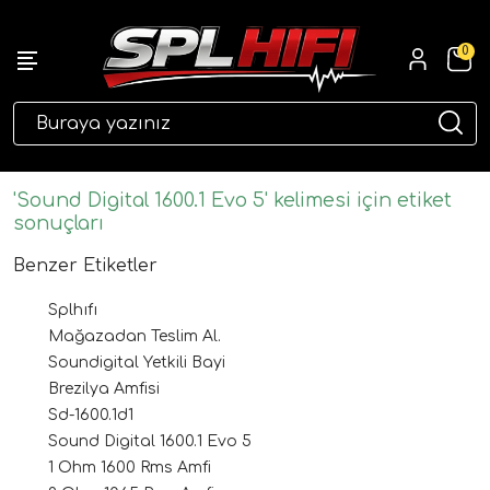
0
eri
'Sound Digital 1600.1 Evo 5' kelimesi için etiket
sonuçları
Benzer Etiketler
Splhıfı
Mağazadan Teslim Al.
Soundigital Yetkili Bayi
Brezilya Amfisi
ri
Sd-1600.1d1
Sound Digital 1600.1 Evo 5
1 Ohm 1600 Rms Amfi