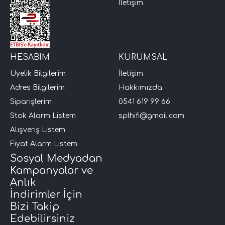
İletişim
i Arac Baslari)
Ses Performans)
HESABIM
KURUMSAL
Üyelik Bilgilerim
İletişim
Adres Bilgilerim
Hakkımızda
Siparişlerim
0541 619 99 66
Stok Alarm Listem
splhifi@gmail.com
Alışveriş Listem
Fiyat Alarm Listem
Sosyal Medyadan
Kampanyalar ve
Anlık
İndirimler İçin
Bizi Takip
Edebilirsiniz