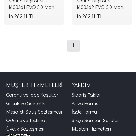
Sound Digital SD-
Sound Digital SD-
1600.1d1 EVO 5.0 Mono
1600.1d2 EVO 5.0 Mono
Blok Full Range
Blok Full Range
16.282,11 TL
16.282,11 TL
Amplifikatör | 1 Ohm
Amplifikatör | 2 Ohm
1600W RMS | 2 Ohm
1600W RMS | 4 Ohm
1065W RMS | SPLHIFI
1065W RMS | SPLHIFI
1
tör Modelleri
törler)
MÜŞTERİ HİZMETLERİ
YARDIM
Garanti ve İade Koşulları
Sipariş Takibi
cileri)
Gizlilik ve Güvenlik
Arıza Formu
Mesafeli Satış Sözleşmesi
İade Formu
mı Setleri)
Ödeme ve Teslimat
Sıkça Sorulan Sorular
Üyelik Sözleşmesi
Müşteri Hizmetleri
Hoparlorleri)