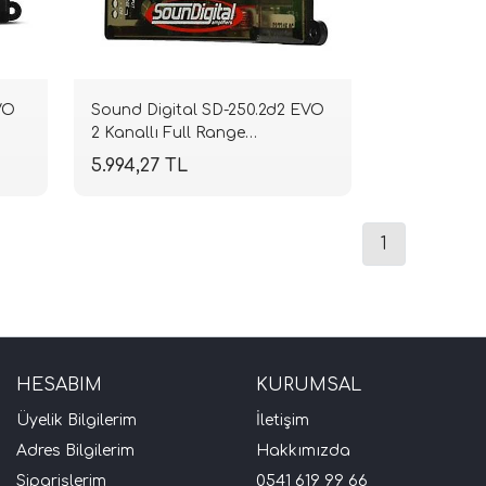
VO
Sound Digital SD-250.2d2 EVO
2 Kanallı Full Range
 RMS
Amplifikatör | 2 Ohm 2x125W
5.994,27 TL
RMS | 4 Ohm 2x85W RMS |
SPLHIFI
1
HESABIM
KURUMSAL
Üyelik Bilgilerim
İletişim
Adres Bilgilerim
Hakkımızda
Siparişlerim
0541 619 99 66