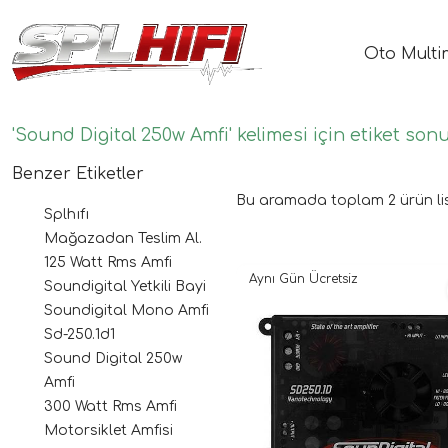
Oto Multi
'Sound Digital 250w Amfi' kelimesi için etiket sonu
Benzer Etiketler
Bu aramada toplam
2
ürün li
Splhıfı
Mağazadan Teslim Al.
125 Watt Rms Amfi
Aynı Gün Ücretsiz
Soundigital Yetkili Bayi
Soundigital Mono Amfi
Sd-250.1d1
Sound Digital 250w
Amfi
300 Watt Rms Amfi
Motorsiklet Amfisi