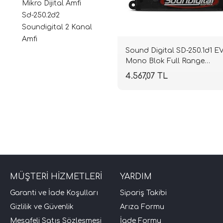
Mikro Dijital Amfi
Sd-250.2d2
Soundigital 2 Kanal
Amfi
Sound Digital SD-250.1d1 E
Mono Blok Full Range
Amplifikatör | 1 Ohm 300W
4.567,07 TL
| SPLHIFI
MÜŞTERİ HİZMETLERİ
YARDIM
Garanti ve İade Koşulları
Sipariş Takibi
Gizlilik ve Güvenlik
Arıza Formu
Mesafeli Satış Sözleşmesi
İade Formu