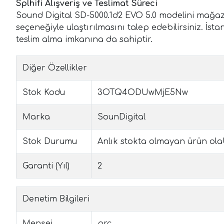
Splhifi Alışveriş ve Teslimat Süreci
Sound Digital SD-5000.1d2 EVO 5.0 modelini mağaza
seçeneğiyle ulaştırılmasını talep edebilirsiniz. 
teslim alma imkanına da sahiptir.
Diğer Özellikler
Stok Kodu
3OTQ4ODUwMjE5Nw
Marka
SounDigital
Stok Durumu
Anlık stokta olmayan ürün olabil
Garanti (Yıl)
2
Denetim Bilgileri
Menşei
prc