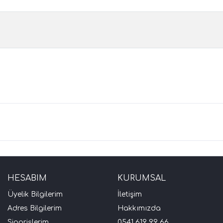
HESABIM
KURUMSAL
Üyelik Bilgilerim
İletişim
Adres Bilgilerim
Hakkımızda
Siparişlerim
0541 619 99 66