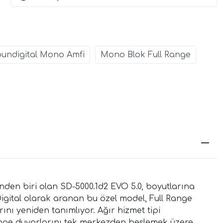
4x200W RMS
| 4 Ohm
4x132W RMS |
SPLHIFI
undigital Mono Amfi
Mono Blok Full Range
rinden biri olan SD-5000.1d2 EVO 5.0, boyutlarına
igital olarak aranan bu özel model, Full Range
ını yeniden tanımlıyor. Ağır hizmet tipi
ange duvarlarını tek merkezden beslemek üzere