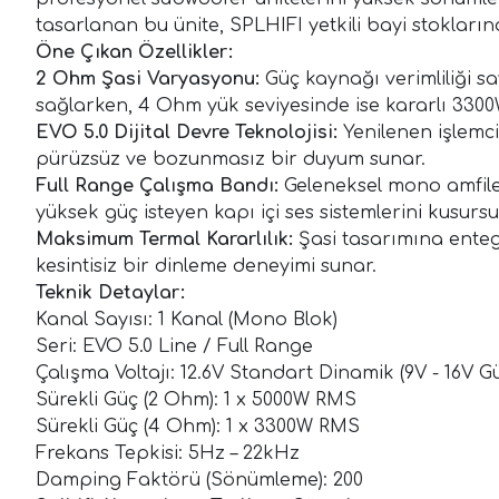
tasarlanan bu ünite, SPLHIFI yetkili bayi stoklar
Öne Çıkan Özellikler:
2 Ohm Şasi Varyasyonu:
Güç kaynağı verimliliği sa
sağlarken, 4 Ohm yük seviyesinde ise kararlı 330
EVO 5.0 Dijital Devre Teknolojisi:
Yenilenen işlemci
pürüzsüz ve bozunmasız bir duyum sunar.
Full Range Çalışma Bandı:
Geleneksel mono amfile
yüksek güç isteyen kapı içi ses sistemlerini kusursu
Maksimum Termal Kararlılık:
Şasi tasarımına enteg
kesintisiz bir dinleme deneyimi sunar.
Teknik Detaylar:
Kanal Sayısı: 1 Kanal (Mono Blok)
Seri: EVO 5.0 Line / Full Range
Çalışma Voltajı: 12.6V Standart Dinamik (9V - 16V Gü
Sürekli Güç (2 Ohm): 1 x 5000W RMS
Sürekli Güç (4 Ohm): 1 x 3300W RMS
Frekans Tepkisi: 5Hz – 22kHz
Damping Faktörü (Sönümleme): 200