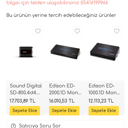
bilgisi için telden ulaşabilirsiniz 05416199966
Bu ürünün yerine tercih edebileceğiniz ürünler
Aynı Gün Ücretsiz
Aynı Gün Ücretsiz
Aynı Gün Ücretsiz
Sound Digital
Edison ED-
Edison ED-
SD-800.4d4
2000.1D Mono
1000.1D Mono
EVOX2 4
Blok Class-D
Blok Class-D
17.703,89 TL
16.010,53 TL
12.113,23 TL
Kanallı Full
Amplifikatör |
Amplifikatör |
Range
2000W RMS |
1000W RMS |
Amplifikatör |
SPLHIFI
SPLHIFI
Satıcıya Soru Sor
2 Ohm