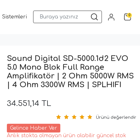
0
 Sistemleri
Musway DSP ve Araç Ses Sistemleri
Qua
Sound Digital SD-5000.1d2 EVO
5.0 Mono Blok Full Range
Amplifikatör | 2 Ohm 5000W RMS
| 4 Ohm 3300W RMS | SPLHIFI
34.551,14 TL
Ürünü değerlendir
Gelince Haber Ver
Anlık stokta olmayan ürün olabilir güncel stok