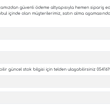
mızdan güvenli ödeme altyapısıyla hemen sipariş edebi
İstanbul içinde olan müşterilerimiz, satın alma aşamas
ir güncel stok bilgisi için telden ulaşabilirsiniz 05416