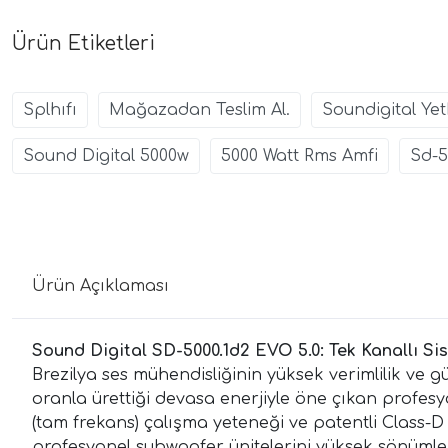
Ürün Etiketleri
Splhıfı
Mağazadan Teslim Al.
Soundigital Yetk
Sound Digital 5000w
5000 Watt Rms Amfi
Sd-5
Ürün Açıklaması
Sound Digital SD-5000.1d2 EVO 5.0: Tek Kanallı Si
Brezilya ses mühendisliğinin yüksek verimlilik ve g
oranla ürettiği devasa enerjiyle öne çıkan profes
(tam frekans) çalışma yeteneği ve patentli Class-D
profesyonel subwoofer ünitelerini yüksek sönüml