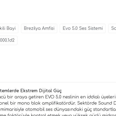
ili Bayi
Brezilya Amfisi
Evo 5.0 Ses Sistemi
So
000.1d2
stemlerde Ekstrem Dijital Güç
ücü bir araya getiren EVO 5.0 neslinin en iddialı üyele
yonel bir mono blok amplifikatördür. Sektörde Sound D
 mimarisiyle otomobil ses dünyasındaki güç standartlar
eme faktörüyle kontrol etmek veya yüksek güçlü midr