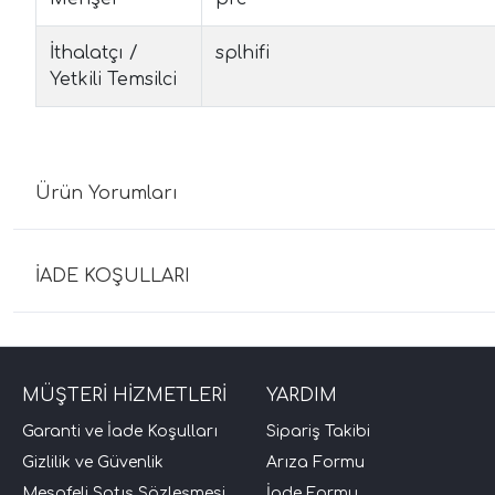
İthalatçı /
splhifi
Yetkili Temsilci
Ürün Yorumları
İADE KOŞULLARI
MÜŞTERİ HİZMETLERİ
YARDIM
Garanti ve İade Koşulları
Sipariş Takibi
Gizlilik ve Güvenlik
Arıza Formu
Mesafeli Satış Sözleşmesi
İade Formu