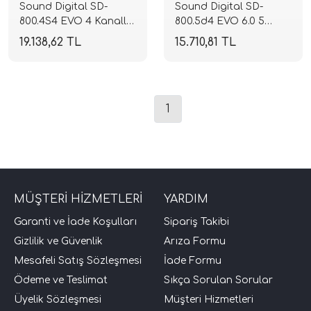
Sound Digital SD-
Sound Digital SD-
800.4S4 EVO 4 Kanallı
800.5d4 EVO 6.0 5
Full Range Amplifikatör
Kanallı Hibrit
19.138,62 TL
15.710,81 TL
| 2 Ohm 4x200W RMS |
Amplifikatör | 4x100W +
4 Ohm 4x110W RMS |
1x400W RMS | 4 Ohm |
SPLHIFI
SPLHIFI
1
MÜŞTERİ HİZMETLERİ
YARDIM
Garanti ve İade Koşulları
Sipariş Takibi
Gizlilik ve Güvenlik
Arıza Formu
Mesafeli Satış Sözleşmesi
İade Formu
Ödeme ve Teslimat
Sıkça Sorulan Sorular
Üyelik Sözleşmesi
Müşteri Hizmetleri