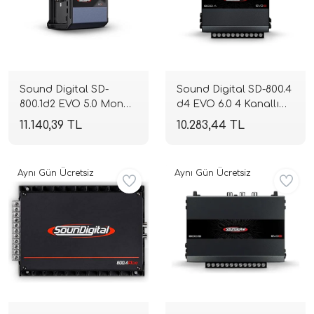
Sound Digital SD-
Sound Digital SD-800.4
800.1d2 EVO 5.0 Mono
d4 EVO 6.0 4 Kanallı
Blok Full Range
Full Range Amplifikatör
11.140,39 TL
10.283,44 TL
Amplifikatör | 1 Ohm
| 4 Ohm 4x132W RMS |
800W RMS | 2 Ohm
2 Ohm 4x200W RMS |
600W RMS | SPLHIFI
SPLHIFI
Aynı Gün Ücretsiz
Aynı Gün Ücretsiz