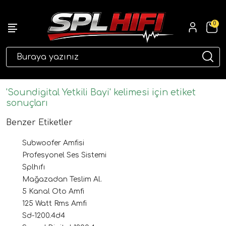
0
eri
'Soundigital Yetkili Bayi' kelimesi için etiket
sonuçları
Benzer Etiketler
Subwoofer Amfisi
Profesyonel Ses Sistemi
Splhıfı
Mağazadan Teslim Al.
ri
5 Kanal Oto Amfi
125 Watt Rms Amfi
Sd-1200.4d4