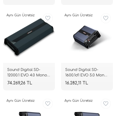
| 4x300W RMS |
Amplifikatör | 4 Ohm
SPLHIFI
4x300W RMS | 2 Ohm
4x198W RMS | SPLHIFI
Aynı Gün Ücretsiz
Aynı Gün Ücretsiz
Sound Digital SD-
Sound Digital SD-
12000.1 EVO 4.0 Mono
1600.1d1 EVO 5.0 Mono
Blok Amplifikatör | 2
Blok Full Range
74.269,26 TL
16.282,11 TL
Ohm 12000W RMS | 4
Amplifikatör | 1 Ohm
Ohm 7920W RMS |
1600W RMS | 2 Ohm
SPLHIFI
1065W RMS | SPLHIFI
Aynı Gün Ücretsiz
Aynı Gün Ücretsiz