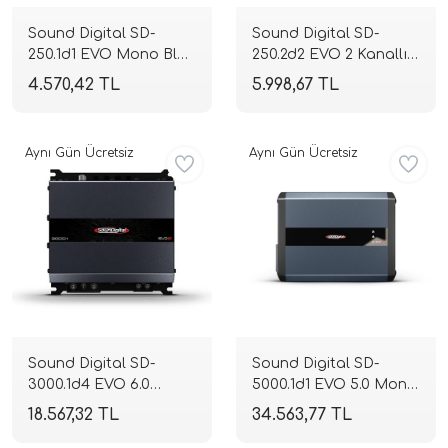
Sound Digital SD-
Sound Digital SD-
250.1d1 EVO Mono Blok
250.2d2 EVO 2 Kanallı
Full Range Amplifikatör
Full Range Amplifikatör
4.570,42 TL
5.998,67 TL
| 1 Ohm 300W RMS |
| 2 Ohm 2x125W RMS |
SPLHIFI
4 Ohm 2x85W RMS |
SPLHIFI
Aynı Gün Ücretsiz
Aynı Gün Ücretsiz
Sound Digital SD-
Sound Digital SD-
3000.1d4 EVO 6.0
5000.1d1 EVO 5.0 Mono
Mono Blok Full Range
Blok Full Range
18.567,32 TL
34.563,77 TL
Amplifikatör | 4 Ohm
Amplifikatör | 1 Ohm
3000W RMS | 2 Ohm
5000W RMS | SPLHIFI