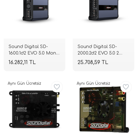
Sound Digital SD-
Sound Digital SD-
1600.1d2 EVO 5.0 Mono
2000.2d2 EVO 5.0 2
Blok Full Range
Kanallı Full Range
16.282,11 TL
25.708,59 TL
Amplifikatör | 2 Ohm
Amplifikatör | 1 Ohm
1600W RMS | 4 Ohm
2x1000W RMS | 2 Ohm
1065W RMS | SPLHIFI
2x660W RMS | SPLHIFI
Aynı Gün Ücretsiz
Aynı Gün Ücretsiz