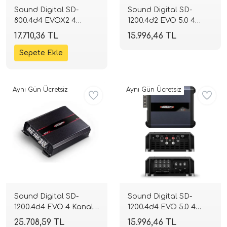
Sound Digital SD-
Sound Digital SD-
800.4d4 EVOX2 4
1200.4d2 EVO 5.0 4
Kanallı Full Range
Kanallı Full Range
17.710,36 TL
15.996,46 TL
Amplifikatör | 2 Ohm
Amplifikatör | 2 Ohm
4x200W RMS | 4 Ohm
4x300W RMS | 4 Ohm
4x132W RMS | SPLHIFI
4x198W RMS | SPLHIFI
Aynı Gün Ücretsiz
Aynı Gün Ücretsiz
Sound Digital SD-
Sound Digital SD-
1200.4d4 EVO 4 Kanallı
1200.4d4 EVO 5.0 4
Full Range Amplifikatör
Kanallı Full Range
25.708,59 TL
15.996,46 TL