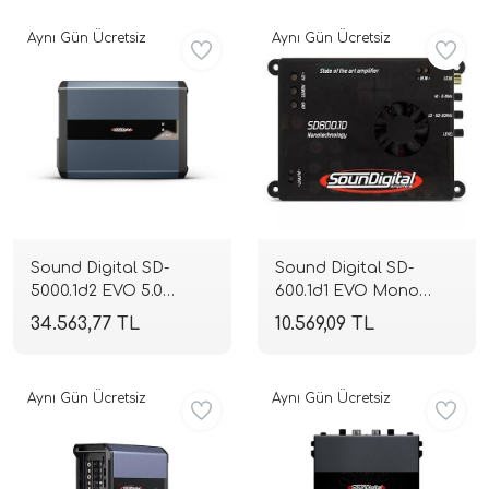
1980W RMS | SPLHIFI
Aynı Gün Ücretsiz
Aynı Gün Ücretsiz
Sound Digital SD-
Sound Digital SD-
5000.1d2 EVO 5.0
600.1d1 EVO Mono
Mono Blok Full Range
Blok Full Range
34.563,77 TL
10.569,09 TL
Amplifikatör | 2 Ohm
Amplifikatör | 1 Ohm
5000W RMS | 4 Ohm
700W RMS | SPLHIFI
3300W RMS | SPLHIFI
Aynı Gün Ücretsiz
Aynı Gün Ücretsiz