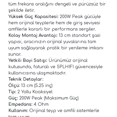
tüm frekans aralığını dengeli ve pürüzsüz bir
şekilde iletir.
Yüksek Güç Kapasitesi:
200W Peak gücüyle
hem orijinal teyplerle hem de giriş seviyesi
amfilerle kararlı bir performans sergiler.
Kolay Montaj Avantajı:
13 cm standart şasi
yapısı, aracınızın orijinal yuvalarına tam
uyum sağlayarak pratik bir yenileme imkanı
sunar.
Yetkili Bayi Satışı:
Ürünümüz orijinal
kutusunda, faturalı ve SPLHIFI güvencesiyle
kullanıcısına ulaşmaktadır.
Teknik Detaylar:
Ölçü:
13 cm (5.25 inç)
Tip:
2 Yollu Koaksiyel
Güç:
200W Peak (Maksimum Güç)
Empedans:
4 Ohm
Kullanım:
Orijinal teyp ve amfili sistemlerle
tam uyum.