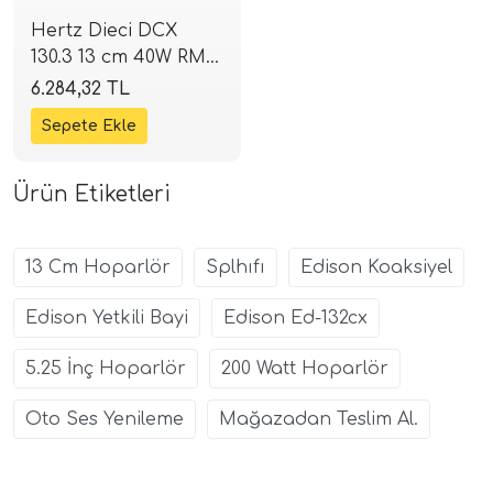
Hertz Dieci DCX
130.3 13 cm 40W RMS
/ 80W Max Koaksiyel
6.284,32 TL
Hoparlör | SPLHIFI
Ürün Etiketleri
13 Cm Hoparlör
Splhıfı
Edison Koaksiyel
Edison Yetkili Bayi
Edison Ed-132cx
5.25 İnç Hoparlör
200 Watt Hoparlör
Oto Ses Yenileme
Mağazadan Teslim Al.