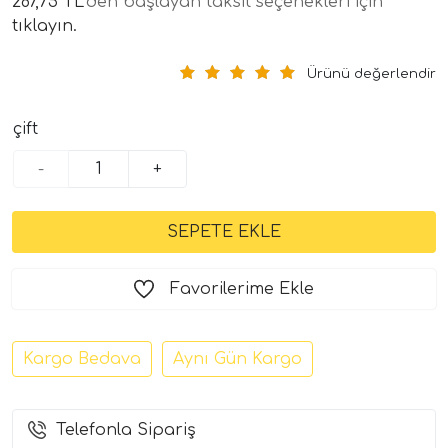
287,75 TL
'den başlayan taksit seçenekleri için
tıklayın.
Ürünü değerlendir
çift
-
+
tör Modelleri
törler)
Favorilerime Ekle
cileri)
Kargo Bedava
Aynı Gün Kargo
mı Setleri)
Telefonla Sipariş
Hoparlorleri)