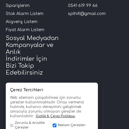
Siparişlerim
0541 619 99 66
Stok Alarm Listem
splhifi@gmail.com
Alışveriş Listem
Fiyat Alarm Listem
Sosyal Medyadan
Kampanyalar ve
Anlık
İndirimler İçin
Bizi Takip
Edebilirsiniz
Çerez Tercihleri
Web sitemizin çalışabilmesi için zorunlu
çerezler kullanılmaktadır. Onay vermeniz
halinde, kullanıcı deneyimini geliştirmek
amacıyla zorunlu olmayan çerezler de
kullanılabilir.
Gizlilik & Çerez Politikası
Zorunlu & Analitik
Reklam Çerezleri
Çerezler