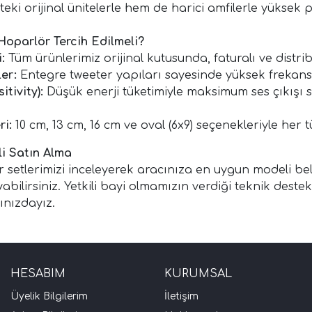
eki orijinal ünitelerle hem de harici amfilerle yüksek
oparlör Tercih Edilmeli?
:
Tüm ürünlerimiz orijinal kutusunda, faturalı ve distri
ler:
Entegre tweeter yapıları sayesinde yüksek frekanslı se
itivity):
Düşük enerji tüketimiyle maksimum ses çıkışı 
i:
10 cm, 13 cm, 16 cm ve oval (6x9) seçenekleriyle her
li Satın Alma
setlerimizi inceleyerek aracınıza en uygun modeli belir
bilirsiniz. Yetkili bayi olmamızın verdiği teknik destek
ınızdayız.
HESABIM
KURUMSAL
Üyelik Bilgilerim
İletişim