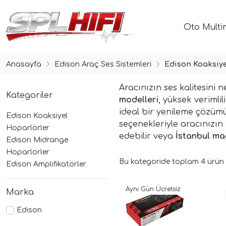
Oto Multi
Anasayfa
Edison Araç Ses Sistemleri
Edison Koaksiye
Aracınızın ses kalitesini 
Kategoriler
modelleri
, yüksek verimli
ideal bir yenileme çözümü
Edison Koaksiyel
seçenekleriyle aracınızın
Hoparlörler
edebilir veya
İstanbul m
Edison Midrange
Hoparlörler
Bu kategoride toplam
4
ürün l
Edison Amplifikatörler
Aynı Gün Ücretsiz
Marka
Edison