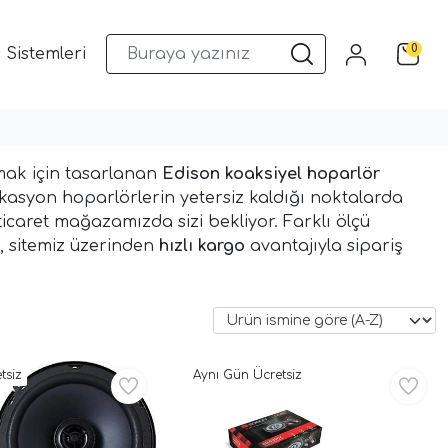
0
 Sistemleri
Musway DSP ve Araç Ses Sistemleri
Qua
ımak için tasarlanan
Edison koaksiyel hoparlör
ikasyon hoparlörlerin yetersiz kaldığı noktalarda
icaret mağazamızda sizi bekliyor. Farklı ölçü
i, sitemiz üzerinden
hızlı kargo
avantajıyla sipariş
tsiz
Aynı Gün Ücretsiz