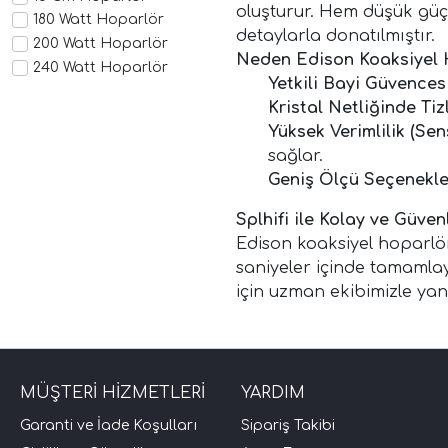
oluşturur. Hem düşük güçt
180 Watt Hoparlör
detaylarla donatılmıştır.
200 Watt Hoparlör
Neden Edison Koaksiyel H
240 Watt Hoparlör
Yetkili Bayi Güvencesi
4 İnç Oto Hoparlör
Kristal Netliğinde Tiz
5.25 İnç Hoparlör
Yüksek Verimlilik (Sens
6.5 İnç Hoparlör
sağlar.
6x9 Oval Hoparlör
Geniş Ölçü Seçenekler
800 Watt Oval
Arka Pandizot Hoparlörü
Splhifi ile Kolay ve Güven
Edison Ed-102cx
Edison koaksiyel hoparlör 
Edison Ed-132cx
saniyeler içinde tamamlaya
Edison Ed-162cx
için uzman ekibimizle yan
Edison Ed-699cx
Edison Koaksiyel
Edison Oval Hoparlör
Edison Yetkili Bayi
MÜŞTERİ HİZMETLERİ
YARDIM
Güçlü Oto Hoparlör
Mağazadan Teslim Al.
Garanti ve İade Koşulları
Sipariş Takibi
Mağazadan Teslim Hoparlör.