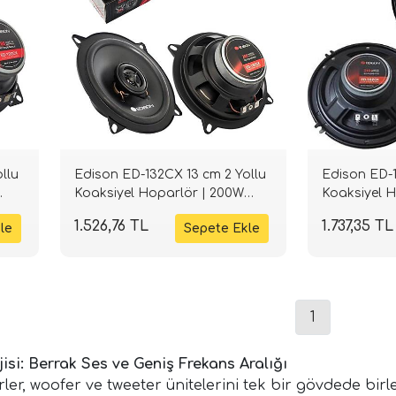
llu
Edison ED-132CX 13 cm 2 Yollu
Edison ED-1
Koaksiyel Hoparlör | 200W
Koaksiyel 
Peak | SPLHIFI
Peak | SPLH
1.526,76 TL
1.737,35 TL
1
isi: Berrak Ses ve Geniş Frekans Aralığı
er, woofer ve tweeter ünitelerini tek bir gövdede birl