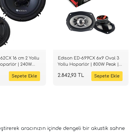
62CX 16 cm 2 Yollu
Edison ED-699CX 6x9 Oval 3
Hoparlör | 240W
Yollu Hoparlör | 800W Peak |
IFI
SPLHIFI
2.842,93 TL
eştirerek aracınızın içinde dengeli bir akustik sahne