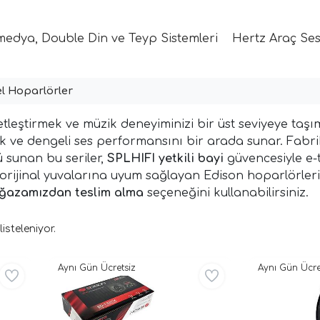
medya, Double Din ve Teyp Sistemleri
Hertz Araç Ses
l Hoparlörler
netleştirmek ve müzik deneyiminizi bir üst seviyeye taş
lik ve dengeli ses performansını bir arada sunar. Fabr
 sunan bu seriler,
SPLHIFI yetkili bayi
güvencesiyle e-t
 orijinal yuvalarına uyum sağlayan Edison hoparlörler
ağazamızdan teslim alma
seçeneğini kullanabilirsiniz.
isteleniyor.
Aynı Gün Ücretsiz
Aynı Gün Ücre