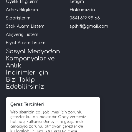
Üyelik Bilgilerim
İletişim
Adres Bilgilerim
Hakkımızda
Siparişlerim
0541 619 99 66
Stok Alarm Listem
splhifi@gmail.com
Alışveriş Listem
Fiyat Alarm Listem
Sosyal Medyadan
Kampanyalar ve
Anlık
İndirimler İçin
Bizi Takip
Edebilirsiniz
Çerez Tercihleri
Web sitemizin çalışabilmesi için zorunlu
çerezler kullanılmaktadır. Onay vermeniz
halinde, kullanıcı deneyimini geliştirmek
amacıyla zorunlu olmayan çerezler de
kullanılabilir.
Gizlilik & Çerez Politikası