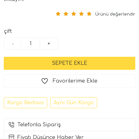
Ürünü değerlendir
çift
-
+
tör Modelleri
Favorilerime Ekle
törler)
cileri)
Kargo Bedava
Aynı Gün Kargo
mı Setleri)
Telefonla Sipariş
Hoparlorleri)
Fiyatı Düşünce Haber Ver