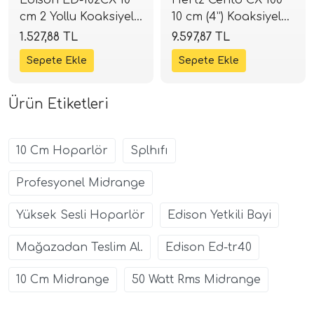
cm 2 Yollu Koaksiyel
10 cm (4”) Koaksiyel
Hoparlör | 180W
Hoparlör | 120W 4
1.527,88 TL
9.597,87 TL
Peak | SPLHIFI
Ohm | SPLHIFI
Ürün Etiketleri
10 Cm Hoparlör
Splhıfı
Profesyonel Midrange
Yüksek Sesli Hoparlör
Edison Yetkili Bayi
Mağazadan Teslim Al.
Edison Ed-tr40
10 Cm Midrange
50 Watt Rms Midrange