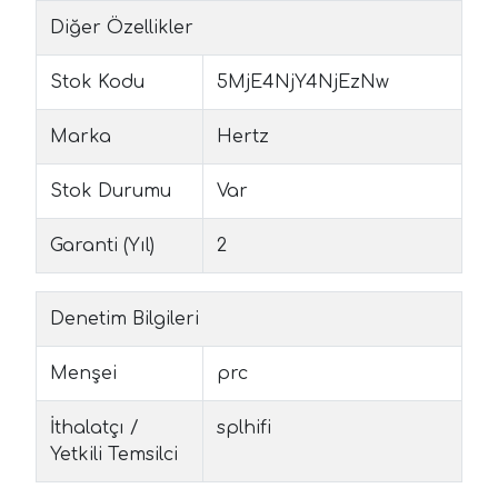
Diğer Özellikler
Stok Kodu
5MjE4NjY4NjEzNw
Marka
Hertz
Stok Durumu
Var
Garanti (Yıl)
2
Denetim Bilgileri
Menşei
prc
İthalatçı /
splhifi
Yetkili Temsilci