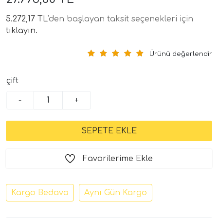
5.272,17 TL
'den başlayan taksit seçenekleri için
tıklayın.
Ürünü değerlendir
çift
-
+
tör Modelleri
törler)
cileri)
Favorilerime Ekle
mı Setleri)
Kargo Bedava
Aynı Gün Kargo
Hoparlorleri)