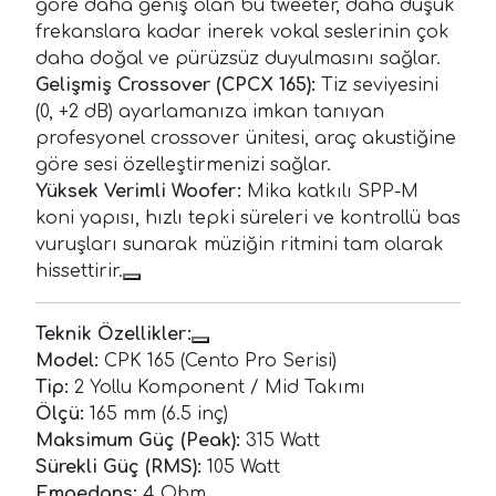
göre daha geniş olan bu tweeter, daha düşük
frekanslara kadar inerek vokal seslerinin çok
daha doğal ve pürüzsüz duyulmasını sağlar.
Gelişmiş Crossover (CPCX 165):
Tiz seviyesini
(0, +2 dB) ayarlamanıza imkan tanıyan
profesyonel crossover ünitesi, araç akustiğine
göre sesi özelleştirmenizi sağlar.
Yüksek Verimli Woofer:
Mika katkılı SPP-M
koni yapısı, hızlı tepki süreleri ve kontrollü bas
vuruşları sunarak müziğin ritmini tam olarak
hissettirir.
Teknik Özellikler:
Model:
CPK 165 (Cento Pro Serisi)
Tip:
2 Yollu Komponent / Mid Takımı
Ölçü:
165 mm (6.5 inç)
Maksimum Güç (Peak):
315 Watt
Sürekli Güç (RMS):
105 Watt
Empedans:
4 Ohm