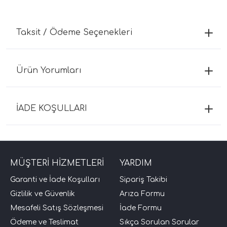
Taksit / Ödeme Seçenekleri
Ürün Yorumları
İADE KOŞULLARI
MÜŞTERİ HİZMETLERİ
YARDIM
Garanti ve İade Koşulları
Sipariş Takibi
Gizlilik ve Güvenlik
Arıza Formu
Mesafeli Satış Sözleşmesi
İade Formu
Ödeme ve Teslimat
Sıkça Sorulan Sorular