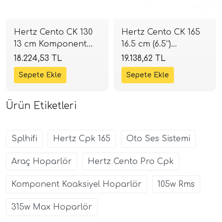
Hertz Cento CK 130
Hertz Cento CK 165
13 cm Komponent
16.5 cm (6.5”)
Mid Takımı | 210W 4
Komponent Mid
18.224,53 TL
19.138,62 TL
Ohm | SPLHIFI
Takımı | 285W 4
Ohm | SPLHIFI
Ürün Etiketleri
Splhifi
Hertz Cpk 165
Oto Ses Sistemi
Araç Hoparlör
Hertz Cento Pro Cpk
Komponent Koaksiyel Hoparlör
105w Rms
315w Max Hoparlör