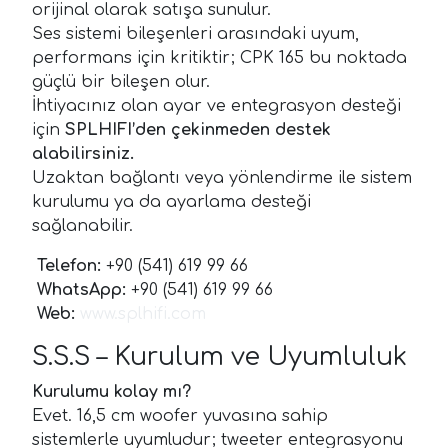
orijinal olarak satışa sunulur.
Ses sistemi bileşenleri arasındaki uyum,
performans için kritiktir; CPK 165 bu noktada
güçlü bir bileşen olur.
İhtiyacınız olan ayar ve entegrasyon desteği
için
SPLHIFI’den çekinmeden destek
alabilirsiniz.
Uzaktan bağlantı veya yönlendirme ile sistem
kurulumu ya da ayarlama desteği
sağlanabilir.
Telefon:
+90 (541) 619 99 66
WhatsApp:
+90 (541) 619 99 66
Web:
www.splhifi.com
S.S.S – Kurulum ve Uyumluluk
Kurulumu kolay mı?
Evet. 16,5 cm woofer yuvasına sahip
sistemlerle uyumludur; tweeter entegrasyonu