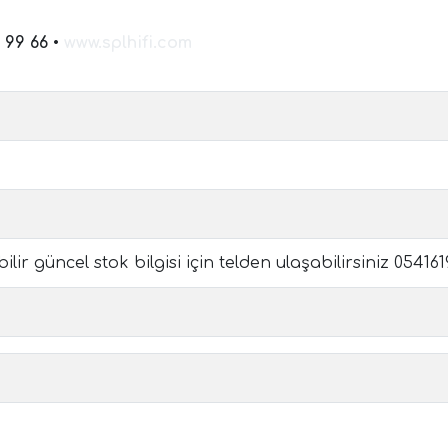
 99 66
•
www.splhifi.com
ir güncel stok bilgisi için telden ulaşabilirsiniz 05416