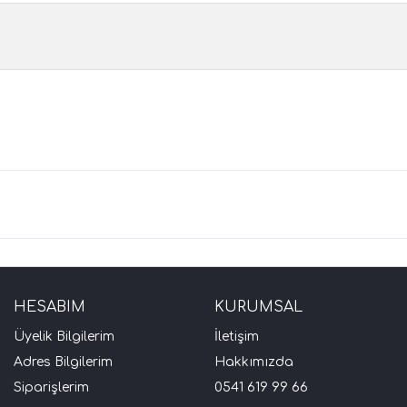
HESABIM
KURUMSAL
Üyelik Bilgilerim
İletişim
Adres Bilgilerim
Hakkımızda
Siparişlerim
0541 619 99 66