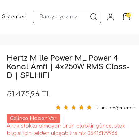
0
 Sistemleri
Musway DSP ve Araç Ses Sistemleri
Qua
Hertz Mille Power ML Power 4
Kanal Amfi | 4x250W RMS Class-
D | SPLHIFI
51.475,96 TL
Ürünü değerlendir
Gelince Haber Ver
Anlık stokta olmayan ürün olabilir güncel stok
bilgisi için telden ulaşabilirsiniz 05416199966