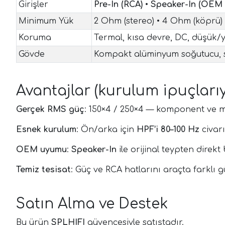
Girişler
Pre-In (RCA)
•
Speaker-In (OEM 
Minimum Yük
2 Ohm (stereo) • 4 Ohm (köprü)
Koruma
Termal, kısa devre, DC, düşük/y
Gövde
Kompakt alüminyum soğutucu, se
Avantajlar (kurulum ipuçlarıy
Gerçek RMS güç
: 150×4 / 250×4 — komponent ve mi
Esnek kurulum
: Ön/arka için
HPF’i 80–100 Hz
civar
OEM uyumu
:
Speaker-In
ile orijinal teypten direk
Temiz tesisat
: Güç ve RCA hatlarını araçta farklı 
Satın Alma ve Destek
Bu ürün
SPLHIFI
güvencesiyle satıştadır.