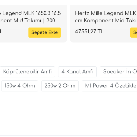
e Legend MLK 1650.3 16.5
Hertz Mille Legend MLK 1
ent Mid Takımı | 300W
cm Komponent Mid Takı
PLHIFI
4 Ohm | SPLHIFI
TL
47.551,27 TL
Köprülenebilir Amfi
4 Kanal Amfi
Speaker İn 
150w 4 Ohm
250w 2 Ohm
Ml Power 4 Özellikle