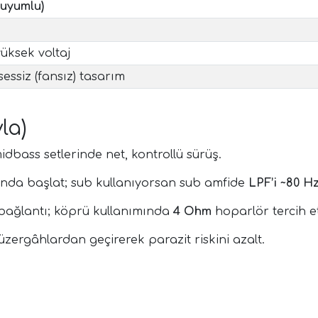
uyumlu)
üksek voltaj
ssiz (fansız) tasarım
la)
dbass setlerinde net, kontrollü sürüş.
ında başlat; sub kullanıyorsan sub amfide
LPF’i ~80 H
t bağlantı; köprü kullanımında
4 Ohm
hoparlör tercih et
güzergâhlardan geçirerek parazit riskini azalt.