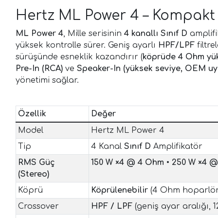
Hertz ML Power 4 – Kompakt
ML Power 4
, Mille serisinin
4 kanallı Sınıf D
amplifi
yüksek kontrolle sürer. Geniş ayarlı
HPF/LPF
filtr
sürüşünde esneklik kazandırır (
köprüde 4 Ohm yük
Pre-In (RCA)
ve
Speaker-In (yüksek seviye, OEM u
yönetimi sağlar.
Özellik
Değer
Model
Hertz ML Power 4
Tip
4 Kanal
Sınıf D
Amplifikatör
RMS Güç
150 W ×4 @ 4 Ohm
•
250 W ×4 
(Stereo)
Köprü
Köprülenebilir
(4 Ohm hoparlör 
Crossover
HPF / LPF
(geniş ayar aralığı, 1