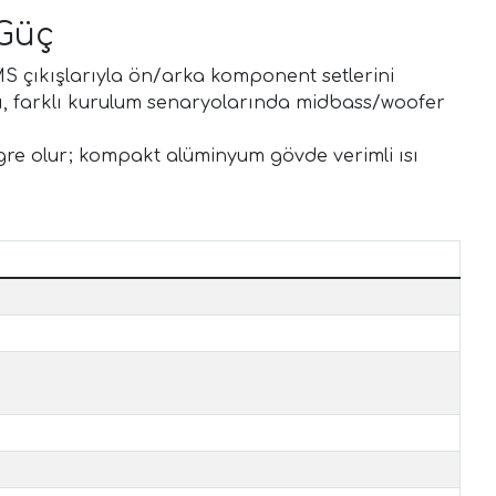
 Güç
S çıkışlarıyla ön/arka komponent setlerini
ı, farklı kurulum senaryolarında midbass/woofer
gre olur; kompakt alüminyum gövde verimli ısı