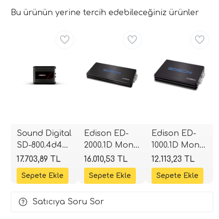
Bu ürünün yerine tercih edebileceğiniz ürünler
Aynı Gün Ücretsiz
Aynı Gün Ücretsiz
Aynı Gün Ücretsiz
Sound Digital
Edison ED-
Edison ED-
SD-800.4d4
2000.1D Mono
1000.1D Mono
EVOX2 4
Blok Class-D
Blok Class-D
17.703,89 TL
16.010,53 TL
12.113,23 TL
Kanallı Full
Amplifikatör |
Amplifikatör |
Range
2000W RMS |
1000W RMS |
Amplifikatör |
SPLHIFI
SPLHIFI
Satıcıya Soru Sor
2 Ohm
4x200W RMS