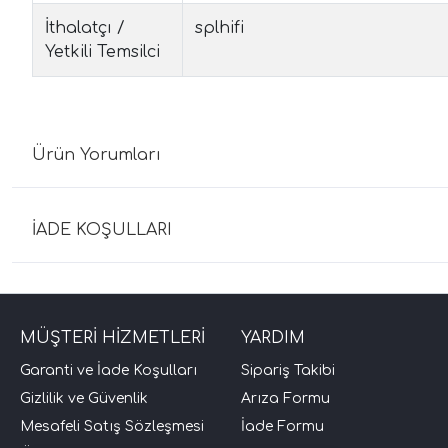
İthalatçı /
splhifi
Yetkili Temsilci
Ürün Yorumları
İADE KOŞULLARI
MÜŞTERİ HİZMETLERİ
YARDIM
Garanti ve İade Koşulları
Sipariş Takibi
Gizlilik ve Güvenlik
Arıza Formu
Mesafeli Satış Sözleşmesi
İade Formu