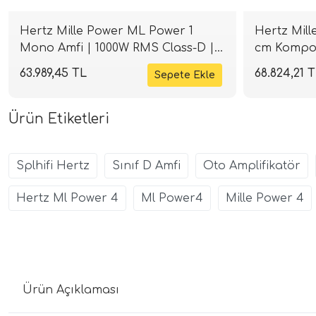
Hertz Mille Power ML Power 1
Hertz Mill
Mono Amfi | 1000W RMS Class-D |
cm Kompon
SPLHIFI
4 Ohm | S
63.989,45 TL
68.824,21 
Ürün Etiketleri
Splhifi Hertz
Sınıf D Amfi
Oto Amplifikatör
Hertz Ml Power 4
Ml Power4
Mille Power 4
Ürün Açıklaması