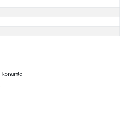
z
konumla.
.