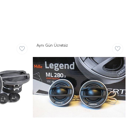
| 4 Ohm
4x132W RMS |
SPLHIFI
Aynı Gün Ücretsiz