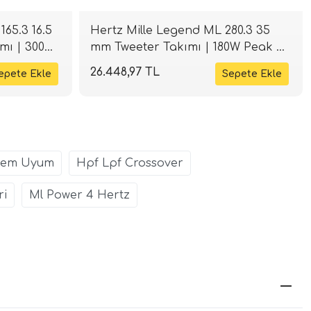
65.3 16.5
Hertz Mille Legend ML 280.3 35
mı | 300W
mm Tweeter Takımı | 180W Peak 4
Ohm | SPLHIFI
26.448,97 TL
Oem Uyum
Hpf Lpf Crossover
ri
Ml Power 4 Hertz