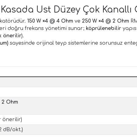
 Kasada Üst Düzey Çok Kanallı
katörüdür.
150 W ×4 @ 4 Ohm
ve
250 W ×4 @ 2 Ohm
RM
eleri doğru frekans yönetimi sunar;
köprülenebilir
yapıs
 önerilir
).
yum)
sayesinde orijinal teyp sistemlerine sorunsuz ente
@ 2 Ohm
önerilir)
2 dB/okt.)