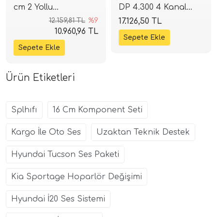
cm 2 Yollu
DP 4.300 4 Kanal
Komponent Seti | 80
Amfi | 4x75W RMS
12.159,81 TL
%9
17.126,50 TL
W RMS / 160 W Peak
Class-AB | SPLHIFI
10.960,96 TL
| 93 dB | 4 Ohm |
SPLHIFI
Ürün Etiketleri
Splhıfı
16 Cm Komponent Seti
Kargo İle Oto Ses
Uzaktan Teknik Destek
Hyundai Tucson Ses Paketi
Kia Sportage Hoparlör Değişimi
Hyundai İ20 Ses Sistemi