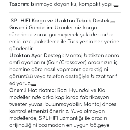
Tasarım:
Isınmaya dayanıklı, kompakt yapı.
SPLHIFI Kargo ve Uzaktan Teknik Destek:
Güvenli Gönderim:
Ürünleriniz kargo
sürecinde zarar görmeyecek şekilde darbe
emici özel paketleme ile Türkiye'nin her yerine
gönderilir.
Uzaktan Ayar Desteği:
Montaj bittikten sonra
amfi ayarlarını (Gain/Crossover) aracınızın iç
hacmine göre nasıl yapmanız gerektiğini
görüntülü veya telefon desteğiyle bizzat tarif
ediyoruz.
Önemli Hatırlatma:
Bazı Hyundai ve Kia
modellerinde arka kapılarda fabrikasyon
tweeter yuvası bulunmayabilir. Montaj öncesi
kontrol etmenizi öneririz. Yuva olmayan
modellerde,
SPLHIFI
uzmanlığı ile aracın
orijinalliğini bozmadan en uygun bölgeye