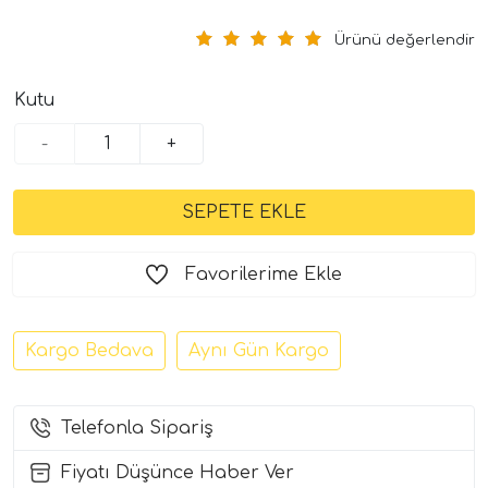
Ürünü değerlendir
Kutu
-
+
tör Modelleri
Favorilerime Ekle
törler)
Kargo Bedava
Aynı Gün Kargo
cileri)
mı Setleri)
Telefonla Sipariş
Fiyatı Düşünce Haber Ver
Hoparlorleri)