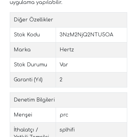
uygulama yapılabilir.
Diğer Özellikler
Stok Kodu
3NzM2NjQ2NTU5OA
Marka
Hertz
Stok Durumu
Var
Garanti (Yıl)
2
Denetim Bilgileri
Menşei
prc
İthalatçı /
splhifi