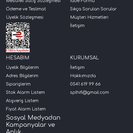
Mesafeli Satış Sözleşmesi
İade Formu
Ödeme ve Teslimat
Sıkça Sorulan Sorular
Üyelik Sözleşmesi
Müşteri Hizmetleri
İletişim
HESABIM
KURUMSAL
Üyelik Bilgilerim
İletişim
Adres Bilgilerim
Hakkımızda
Siparişlerim
0541 619 99 66
Stok Alarm Listem
splhifi@gmail.com
Alışveriş Listem
Fiyat Alarm Listem
Sosyal Medyadan
Kampanyalar ve
Anlık