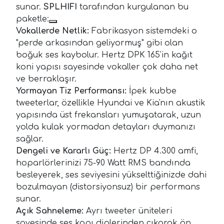
sunar.
SPLHIFI
tarafından kurgulanan bu
paketle:
Vokallerde Netlik:
Fabrikasyon sistemdeki o
"perde arkasından geliyormuş" gibi olan
boğuk ses kaybolur. Hertz DPK 165'in kağıt
koni yapısı sayesinde vokaller çok daha net
ve berraklaşır.
Yormayan Tiz Performansı:
İpek kubbe
tweeterlar, özellikle Hyundai ve Kia'nın akustik
yapısında üst frekansları yumuşatarak, uzun
yolda kulak yormadan detayları duymanızı
sağlar.
Dengeli ve Kararlı Güç:
Hertz DP 4.300 amfi,
hoparlörlerinizi 75-90 Watt RMS bandında
besleyerek, ses seviyesini yükselttiğinizde dahi
bozulmayan (distorsiyonsuz) bir performans
sunar.
Açık Sahneleme:
Ayrı tweeter üniteleri
sayesinde ses kapı diplerinden çıkarak ön