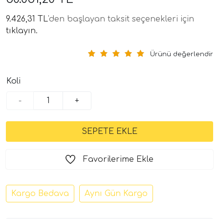
9.426,31 TL
'den başlayan taksit seçenekleri için
tıklayın.
Ürünü değerlendir
Koli
-
+
tör Modelleri
törler)
cileri)
Favorilerime Ekle
mı Setleri)
Kargo Bedava
Aynı Gün Kargo
Hoparlorleri)