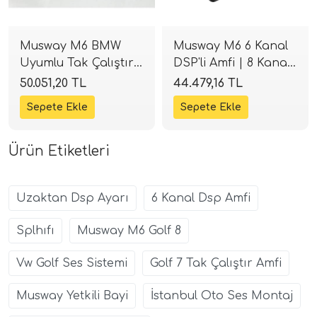
Musway M6 BMW
Musway M6 6 Kanal
Uyumlu Tak Çalıştır
DSP'li Amfi | 8 Kanal
DSP Amfi Kiti |
İşlemci | Tak-Çalıştır
50.051,20 TL
44.479,16 TL
SPLHIFI
| SPLHIFI
Ürün Etiketleri
Uzaktan Dsp Ayarı
6 Kanal Dsp Amfi
Splhıfı
Musway M6 Golf 8
Vw Golf Ses Sistemi
Golf 7 Tak Çalıştır Amfi
Musway Yetkili Bayi
İstanbul Oto Ses Montaj