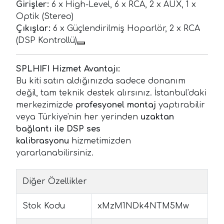
Girişler:
6 x High-Level, 6 x RCA, 2 x AUX, 1 x
Optik (Stereo)
Çıkışlar:
6 x Güçlendirilmiş Hoparlör, 2 x RCA
(DSP Kontrollü)
SPLHIFI Hizmet Avantajı:
Bu kiti satın aldığınızda sadece donanım
değil, tam teknik destek alırsınız. İstanbul'daki
merkezimizde
profesyonel montaj
yaptırabilir
veya Türkiye'nin her yerinden
uzaktan
bağlantı ile DSP ses
kalibrasyonu
hizmetimizden
yararlanabilirsiniz.
Diğer Özellikler
Stok Kodu
xMzM1NDk4NTM5Mw