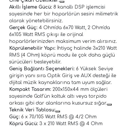
Öne Çıkan Özellikler:
Akıllı İşleme Gücü:
8 kanallı DSP işlemcisi
sayesinde her bir hoparlörün sesini milimetrik
olarak yönetebilirsiniz.
Gerçek Güç:
4 Ohm'da 6x70 Watt, 2 Ohm'da
6x105 Watt RMS çıkışı ile orijinal
hoparlörlerinizden maksimum verim alırsınız.
Köprülenebilir Yapı:
İhtiyaç halinde 3x210 Watt
RMS (4 Ohm) köprü modu ile çok daha güçlü
sürücüleri besleyebilir.
Geniş Bağlantı Seçenekleri:
6 Yüksek Seviye
girişin yanı sıra Optik Giriş ve AUX desteği ile
dijital müzik kaynaklarına tam uyum sağlar.
Kompakt Tasarım:
200x150x44 mm ölçüleri
sayesinde Golf'ün koltuk altı veya torpido
arkası gibi dar alanlarına kusursuz sığar.
Teknik Veri Tablosu:
Güç:
6 x 70/105 Watt RMS @ 4/2 Ohm
Köprü Gücü:
3 x 210 Watt RMS @ 4 Ohm