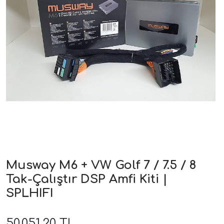
ri
Musway M6 + VW Golf 7 / 7.5 / 8
Tak-Çalıştır DSP Amfi Kiti |
SPLHIFI
50.051,20 TL