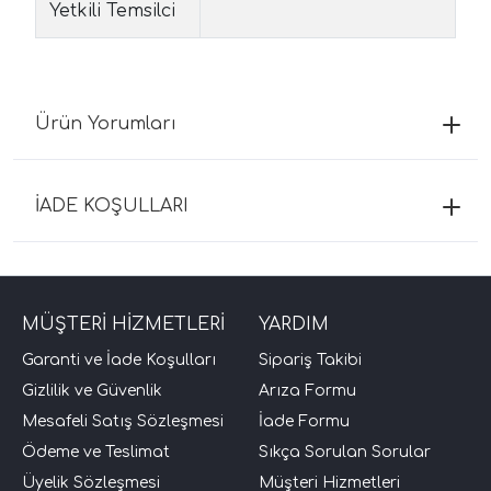
Yetkili Temsilci
Ürün Yorumları
İADE KOŞULLARI
MÜŞTERİ HİZMETLERİ
YARDIM
Garanti ve İade Koşulları
Sipariş Takibi
Gizlilik ve Güvenlik
Arıza Formu
Mesafeli Satış Sözleşmesi
İade Formu
Ödeme ve Teslimat
Sıkça Sorulan Sorular
Üyelik Sözleşmesi
Müşteri Hizmetleri