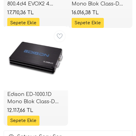
800.4d4 EVOX2 4
Mono Blok Class-D
Kanallı Full Range
Amplifikatör | 2000W
17.710,36 TL
16.016,38 TL
i Arac Baslari)
Amplifikatör | 2 Ohm
RMS | SPLHIFI
4x200W RMS | 4 Ohm
Ses Performans)
Aynı Gün Ücretsiz
4x132W RMS | SPLHIFI
Edison ED-1000.1D
Mono Blok Class-D
Amplifikatör | 1000W
12.117,66 TL
RMS | SPLHIFI