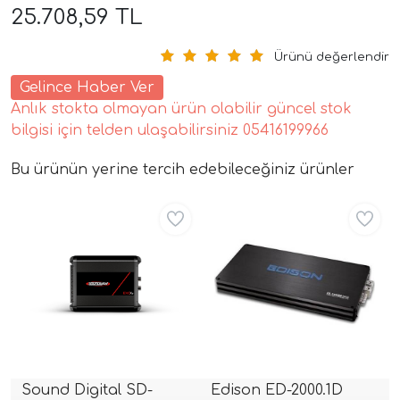
25.708,59 TL
Ürünü değerlendir
Gelince Haber Ver
Anlık stokta olmayan ürün olabilir güncel stok
bilgisi için telden ulaşabilirsiniz 05416199966
Bu ürünün yerine tercih edebileceğiniz ürünler
tör Modelleri
Aynı Gün Ücretsiz
Aynı Gün Ücretsiz
törler)
cileri)
mı Setleri)
Hoparlorleri)
Sound Digital SD-
Edison ED-2000.1D