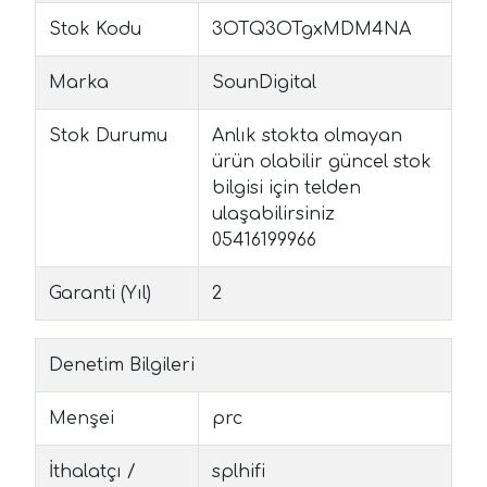
Stok Kodu
3OTQ3OTgxMDM4NA
Marka
SounDigital
Stok Durumu
Anlık stokta olmayan
ürün olabilir güncel stok
bilgisi için telden
ulaşabilirsiniz
05416199966
Garanti (Yıl)
2
Denetim Bilgileri
Menşei
prc
İthalatçı /
splhifi