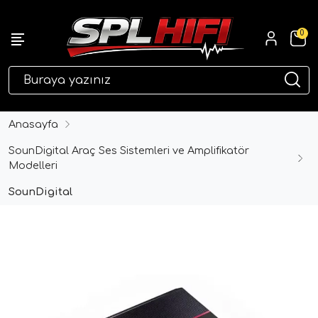
0
eri
Anasayfa
SounDigital Araç Ses Sistemleri ve Amplifikatör
Modelleri
SounDigital
ri