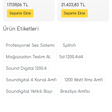
Amfi | 4x75W RMS
Amfi | 4x90W RMS
17.139,06 TL
21.423,83 TL
Class-AB | SPLHIFI
Class-AB | SPLHIFI
Ürün Etiketleri
Profesyonel Ses Sistemi
Splhıfı
Mağazadan Teslim Al.
Sd-1200.4d4
Sound Digital 1200.4
Soundigital 4 Kanal Amfi
1200 Watt Rms Amfi
Soundigital Yetkili Bayi
Brezilya Amfisi