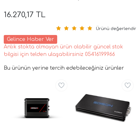
16.270,17 TL
Ürünü değerlendir
Gelince Haber Ver
Anlık stokta olmayan ürün olabilir güncel stok
bilgisi için telden ulaşabilirsiniz 05416199966
tör Modelleri
Bu ürünün yerine tercih edebileceğiniz ürünler
Aynı Gün Ücretsiz
Aynı Gün Ücretsiz
törler)
cileri)
mı Setleri)
Hoparlorleri)