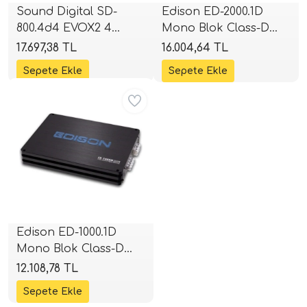
Sound Digital SD-
Edison ED-2000.1D
800.4d4 EVOX2 4
Mono Blok Class-D
i Arac Baslari)
Kanallı Full Range
Amplifikatör | 2000W
17.697,38 TL
16.004,64 TL
Amplifikatör | 2 Ohm
RMS | SPLHIFI
Ses Performans)
4x200W RMS | 4 Ohm
Aynı Gün Ücretsiz
4x132W RMS | SPLHIFI
Edison ED-1000.1D
Mono Blok Class-D
Amplifikatör | 1000W
12.108,78 TL
RMS | SPLHIFI