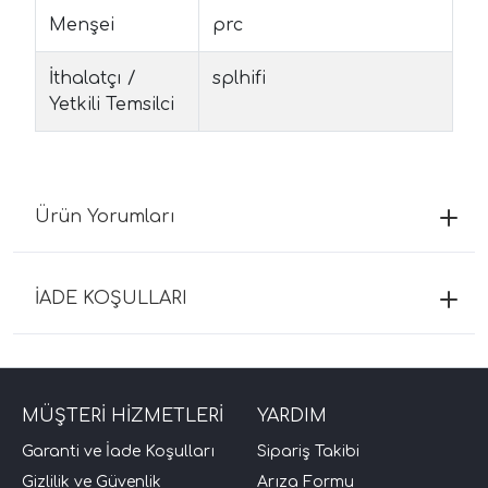
Menşei
prc
İthalatçı /
splhifi
Yetkili Temsilci
Ürün Yorumları
İADE KOŞULLARI
MÜŞTERİ HİZMETLERİ
YARDIM
Garanti ve İade Koşulları
Sipariş Takibi
Gizlilik ve Güvenlik
Arıza Formu