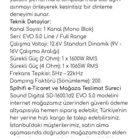
ısınmayı önleyerek kesintisiz bir dinleme
deneyimi sunar.
Teknik Detaylar:
Kanal Sayısı: 1 Kanal (Mono Blok)
Seri: EVO 5.0 Line / Full Range
Çalışma Voltajı: 12.6V Standart Dinamik (9V -
16V Çalışma Aralığı)
Sürekli Güç (2 Ohm): 1 x 1600W RMS
Sürekli Güç (4 Ohm): 1 x 1065W RMS
Frekans Tepkisi: 5Hz – 22kHz
Damping Faktörü (Sönümleme): 200
Splhifi e-Ticaret ve Mağaza Teslimat Süreci
Sound Digital SD-1600.1d2 EVO 5.0 modelini
internet mağazamız üzerinden güvenli ödeme
altyapısıyla hemen sipariş edebilir, Türkiye'nin
her yerine hızlı kargo ile talep edebilirsiniz.
İstanbul'daki müşterilerimiz, satın alma
aşamasında doğrudan mağazamızdan elden