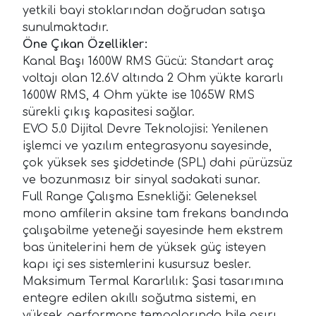
yetkili bayi stoklarından doğrudan satışa
sunulmaktadır.
Öne Çıkan Özellikler:
Kanal Başı 1600W RMS Gücü: Standart araç
voltajı olan 12.6V altında 2 Ohm yükte kararlı
1600W RMS, 4 Ohm yükte ise 1065W RMS
sürekli çıkış kapasitesi sağlar.
EVO 5.0 Dijital Devre Teknolojisi: Yenilenen
işlemci ve yazılım entegrasyonu sayesinde,
çok yüksek ses şiddetinde (SPL) dahi pürüzsüz
ve bozunmasız bir sinyal sadakati sunar.
Full Range Çalışma Esnekliği: Geleneksel
mono amfilerin aksine tam frekans bandında
çalışabilme yeteneği sayesinde hem ekstrem
bas ünitelerini hem de yüksek güç isteyen
kapı içi ses sistemlerini kusursuz besler.
Maksimum Termal Kararlılık: Şasi tasarımına
entegre edilen akıllı soğutma sistemi, en
yüksek performans tempolarında bile aşırı