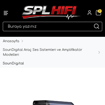
0
eri
Anasayfa
SounDigital Araç Ses Sistemleri ve Amplifikatör
Modelleri
SounDigital
ri