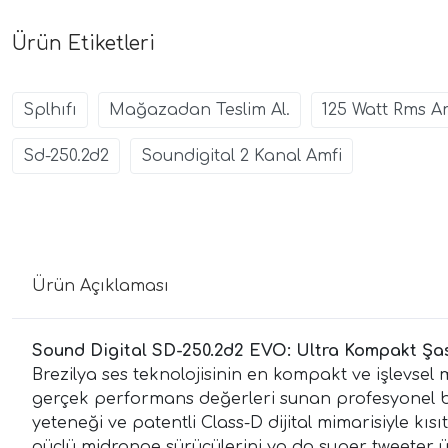
Ürün Etiketleri
Splhıfı
Mağazadan Teslim Al.
125 Watt Rms A
Sd-250.2d2
Soundigital 2 Kanal Amfi
Ürün Açıklaması
Sound Digital SD-250.2d2 EVO: Ultra Kompakt Şas
Brezilya ses teknolojisinin en kompakt ve işlevse
gerçek performans değerleri sunan profesyonel bi
yeteneği ve patentli Class-D dijital mimarisiyle kı
güçlü midrange sürücülerini ya da super tweeter ü