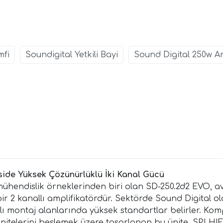
mfi
Soundigital Yetkili Bayi
Sound Digital 250w A
ide Yüksek Çözünürlüklü İki Kanal Gücü
l mühendislik örneklerinden biri olan SD-250.2d2 EVO, 
r 2 kanallı amplifikatördür. Sektörde Sound Digital o
sıtlı montaj alanlarında yüksek standartlar belirler. Ko
nitelerini beslemek üzere tasarlanan bu ünite, SPLHIF