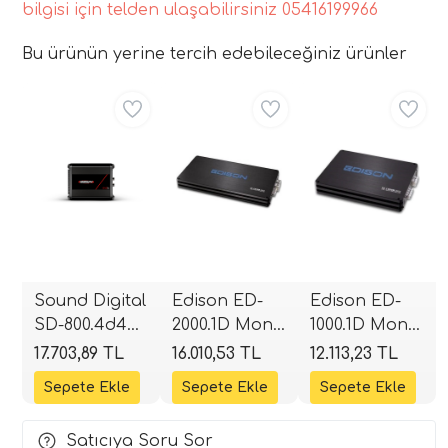
bilgisi için telden ulaşabilirsiniz 05416199966
Bu ürünün yerine tercih edebileceğiniz ürünler
Aynı Gün Ücretsiz
Aynı Gün Ücretsiz
Aynı Gün Ücretsiz
Sound Digital
Edison ED-
Edison ED-
SD-800.4d4
2000.1D Mono
1000.1D Mono
EVOX2 4
Blok Class-D
Blok Class-D
17.703,89 TL
16.010,53 TL
12.113,23 TL
Kanallı Full
Amplifikatör |
Amplifikatör |
Range
2000W RMS |
1000W RMS |
Amplifikatör |
SPLHIFI
SPLHIFI
Satıcıya Soru Sor
2 Ohm