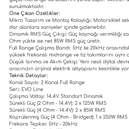
sunulmaktadır.
Öne Çıkan Özellikler:
Mikro Tasarım ve Montaj Kolaylığı: Motorsiklet sel
dar alanlara saniyeler içinde gizlenebilir.
Dinamik RMS Güç Çıkışı: Güç kaynağı verimliliği s
Ohm yükte ise net 85W RMS güç üretir.
Full Range Çalışma Bandı: 5Hz ile 20kHz arasındak
yüksek frekanslı midrange ve tiz takımlarını aynı do
Düşük Isınma ve Akım Çekişi: Yeni nesil dijital dev
aracınızın orijinal elektrik altyapısını kesinlikle y
Teknik Detaylar:
Kanal Sayısı: 2 Kanal Full Range
Seri: EVO Line
Çalışma Voltajı: 14.4V Standart Dinamik
Sürekli Güç (2 Ohm - 14.4V): 2 x 125W RMS
Sürekli Güç (4 Ohm - 14.4V): 2 x 85W RMS
Köprülenmiş Güç (4 Ohm - Bridged): 1 x 250W RMS
Frekans Tepkisi: 5Hz – 20kHz