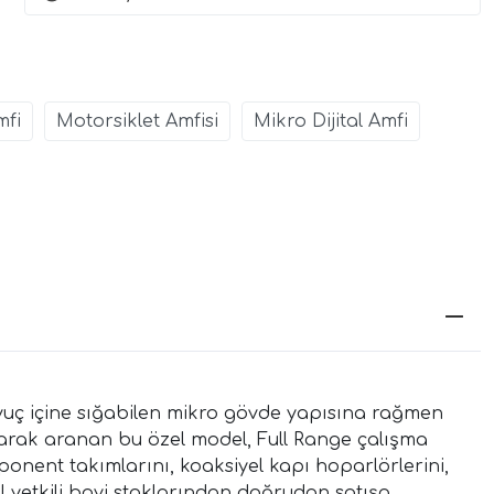
4x200W RMS
| 4 Ohm
4x132W RMS |
SPLHIFI
mfi
Motorsiklet Amfisi
Mikro Dijital Amfi
avuç içine sığabilen mikro gövde yapısına rağmen
larak aranan bu özel model, Full Range çalışma
mponent takımlarını, koaksiyel kapı hoparlörlerini,
I yetkili bayi stoklarından doğrudan satışa