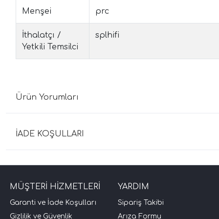
Menşei
prc
İthalatçı /
splhifi
Yetkili Temsilci
Ürün Yorumları
İADE KOŞULLARI
MÜŞTERİ HİZMETLERİ
YARDIM
Garanti ve İade Koşulları
Sipariş Takibi
Gizlilik ve Güvenlik
Arıza Formu