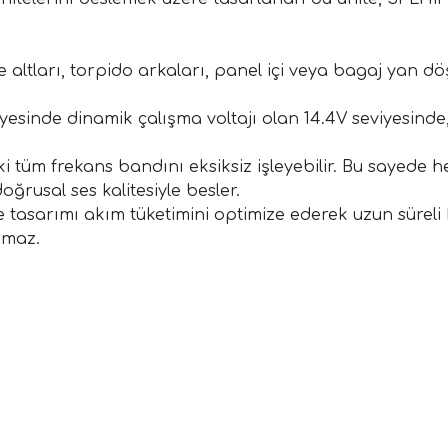
e altları, torpido arkaları, panel içi veya bagaj yan 
ayesinde dinamik çalışma voltajı olan 14.4V seviyesind
i tüm frekans bandını eksiksiz işleyebilir. Bu sayede 
ğrusal ses kalitesiyle besler.
re tasarımı akım tüketimini optimize ederek uzun süreli 
ormaz.