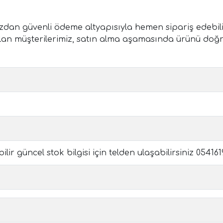
n güvenli ödeme altyapısıyla hemen sipariş edebilir, 
nde olan müşterilerimiz, satın alma aşamasında ürünü d
ir güncel stok bilgisi için telden ulaşabilirsiniz 05416