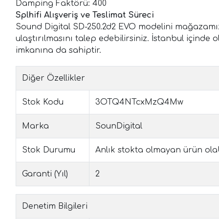
Damping Faktörü: 400
Splhifi Alışveriş ve Teslimat Süreci
Sound Digital SD-250.2d2 EVO modelini mağazamızda
ulaştırılmasını talep edebilirsiniz. İstanbul içi
imkanına da sahiptir.
Diğer Özellikler
Stok Kodu
3OTQ4NTcxMzQ4Mw
Marka
SounDigital
Stok Durumu
Anlık stokta olmayan ürün olabil
Garanti (Yıl)
2
Denetim Bilgileri