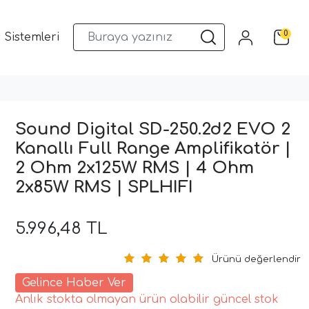
0
 Sistemleri
Musway DSP ve Araç Ses Sistemleri
Qua
Sound Digital SD-250.2d2 EVO 2
Kanallı Full Range Amplifikatör |
2 Ohm 2x125W RMS | 4 Ohm
2x85W RMS | SPLHIFI
5.996,48 TL
Ürünü değerlendir
Gelince Haber Ver
Anlık stokta olmayan ürün olabilir güncel stok