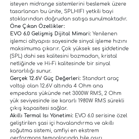
isteyen midrange sistemlerini beslemek üzere
tasarlanan bu ünite, SPLHIFI yetkili bayi
stoklarından doğrudan satışa sunulmaktadır.
Öne Çıkan Özellikler:
EVO 6.0 Gelişmiş Dijital Mimari:
Yenilenen
işlemci altyapısı sayesinde sinyal işleme hızını
maksimuma çıkarır. Çok yüksek ses şiddetinde
(SPL) dahi ses kalitesini bozmadan, kristal
netliğinde ve Hi-Fi kalitesinde bir sinyal
kararlılığı sunur.
Gerçek 12.6V Güç Değerleri:
Standart araç
voltajı olan 12.6V altında 4 Ohm ana
empedans yükünde net 3000W RMS, 2 Ohm
yük seviyesinde ise kararlı 1980W RMS sürekli
çıkış kapasitesi sağlar.
Akıllı Termal Isı Yönetimi:
EVO 6.0 serisine özel
geliştirilen şasi içi havalandırma ve akıllı
soğutma sistemi, amfiyi en ekstrem
performans tempolarında bile aşırı