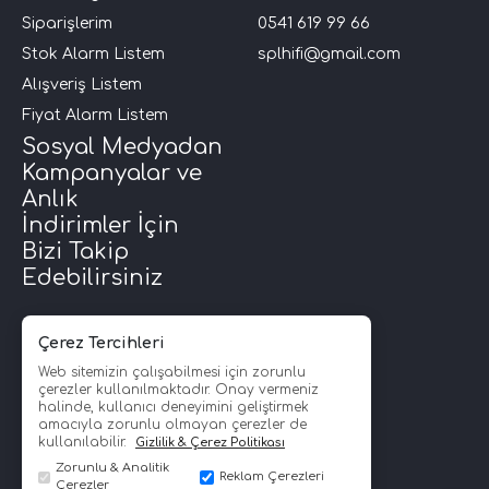
Siparişlerim
0541 619 99 66
Stok Alarm Listem
splhifi@gmail.com
Alışveriş Listem
Fiyat Alarm Listem
Sosyal Medyadan
Kampanyalar ve
Anlık
İndirimler İçin
Bizi Takip
Edebilirsiniz
Çerez Tercihleri
Web sitemizin çalışabilmesi için zorunlu
çerezler kullanılmaktadır. Onay vermeniz
halinde, kullanıcı deneyimini geliştirmek
amacıyla zorunlu olmayan çerezler de
kullanılabilir.
Gizlilik & Çerez Politikası
Zorunlu & Analitik
Reklam Çerezleri
Çerezler