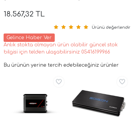
18.567,32 TL
Ürünü değerlendir
Gelince Haber Ver
Anlık stokta olmayan ürün olabilir güncel stok
bilgisi için telden ulaşabilirsiniz 05416199966
tör Modelleri
Bu ürünün yerine tercih edebileceğiniz ürünler
Aynı Gün Ücretsiz
Aynı Gün Ücretsiz
törler)
cileri)
mı Setleri)
Hoparlorleri)