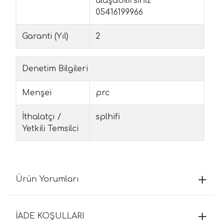
ulaşabilirsiniz
05416199966
Garanti (Yıl)
2
Denetim Bilgileri
Menşei
prc
İthalatçı /
splhifi
Yetkili Temsilci
Ürün Yorumları
İADE KOŞULLARI