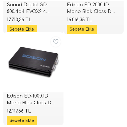
Sound Digital SD-
Edison ED-2000.1D
800.4d4 EVOX2 4
Mono Blok Class-D
i Arac Baslari)
Kanallı Full Range
Amplifikatör | 2000W
17.710,36 TL
16.016,38 TL
Amplifikatör | 2 Ohm
RMS | SPLHIFI
Ses Performans)
4x200W RMS | 4 Ohm
Aynı Gün Ücretsiz
4x132W RMS | SPLHIFI
Edison ED-1000.1D
Mono Blok Class-D
Amplifikatör | 1000W
12.117,66 TL
RMS | SPLHIFI