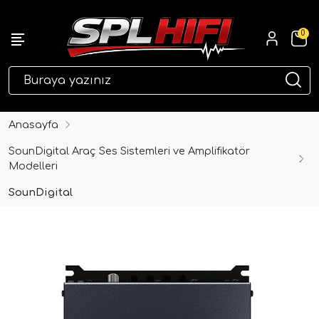
0
eri
Anasayfa
SounDigital Araç Ses Sistemleri ve Amplifikatör
Modelleri
SounDigital
ri