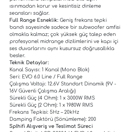
ısınmadan korur ve kesintisiz dinleme
seansları sağlar.
Full Range Esneklik:
Geniş frekans tepki
bandı sayesinde sadece bir subwoofer amfisi
olmakla kalmaz; çok yüksek güç talep eden
profesyonel midrange dizilimlerini ve kapı içi
ses duvarlarını aynı kusursuz doğrusallıkla
besler.
Teknik Detaylar:
Kanal Sayısı: 1 Kanal (Mono Blok)
Seri: EVO 6.0 Line / Full Range
Çalışma Voltajı: 12.6V Standart Dinamik (9V -
16V Güvenli Çalışma Aralığı)
Sürekli Güç (4 Ohm): 1 x 3000W RMS
Sürekli Güç (2 Ohm): 1 x 1980W RMS
Frekans Tepkisi: 5Hz – 20kHz
Damping Faktörü (Sönümleme): 200
Splhifi Alışveriş ve Teslimat Süreci