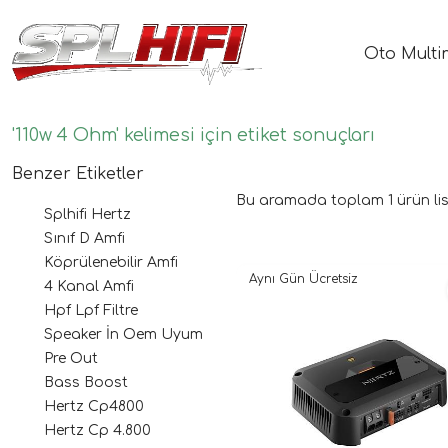
Oto Multi
'110w 4 Ohm' kelimesi için etiket sonuçları
Benzer Etiketler
Bu aramada toplam
1
ürün lis
Splhifi Hertz
Sınıf D Amfi
Köprülenebilir Amfi
Aynı Gün Ücretsiz
4 Kanal Amfi
Hpf Lpf Filtre
Speaker İn Oem Uyum
Pre Out
Bass Boost
Hertz Cp4800
Hertz Cp 4.800