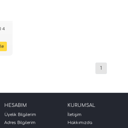
0 4
1
HESABIM
KURUMSAL
Üyelik Bilgilerim
İletişim
Adres Bilgilerim
Hakkımızda