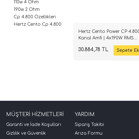
110w 4 Ohm
190w 2 Ohm
Cp 4.800 Özellikleri
Hertz Cento Cp 4.800
Hertz Cento Power CP 4.80
Kanal Amfi | 4x190W RMS
Class-D | SPLHIFI
30.884,78 TL
MÜŞTERİ HİZMETLERİ
YARDIM
Garanti ve İade Koşulları
Sipariş Takibi
Gizlilik ve Güvenlik
Arıza Formu