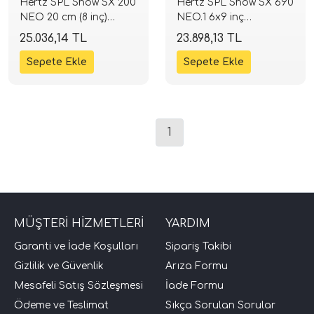
Hertz SPL Show SX 200
Hertz SPL Show SX 690
NEO 20 cm (8 inç)
NEO.1 6x9 inç
Koaksiyel Hoparlör |
Koaksiyel Hoparlör |
25.036,14 TL
23.898,13 TL
260W 4 Ohm | SPLHIFI
260W 4 Ohm | SPLHIFI
1
tör Modelleri
törler)
MÜŞTERİ HİZMETLERİ
YARDIM
cileri)
Garanti ve İade Koşulları
Sipariş Takibi
mı Setleri)
Gizlilik ve Güvenlik
Arıza Formu
Mesafeli Satış Sözleşmesi
İade Formu
Hoparlorleri)
Ödeme ve Teslimat
Sıkça Sorulan Sorular