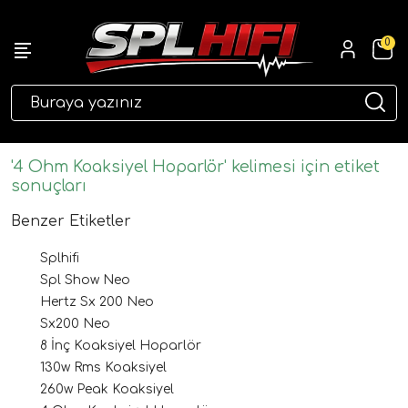
0
eri
'4 Ohm Koaksiyel Hoparlör' kelimesi için etiket
sonuçları
Benzer Etiketler
Splhifi
Spl Show Neo
Hertz Sx 200 Neo
Sx200 Neo
ri
8 İnç Koaksiyel Hoparlör
130w Rms Koaksiyel
260w Peak Koaksiyel