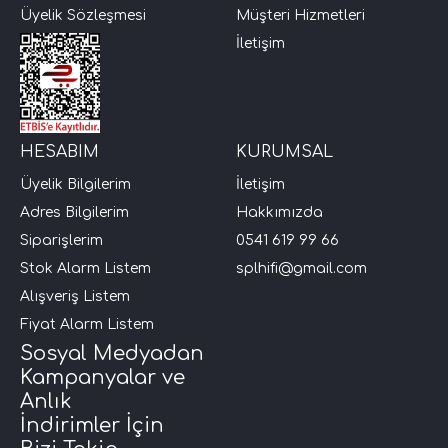
Üyelik Sözleşmesi
Müşteri Hizmetleri
i Arac Baslari)
İletişim
Ses Performans)
HESABIM
KURUMSAL
Üyelik Bilgilerim
İletişim
Adres Bilgilerim
Hakkımızda
Siparişlerim
0541 619 99 66
Stok Alarm Listem
splhifi@gmail.com
Alışveriş Listem
Fiyat Alarm Listem
Sosyal Medyadan
Kampanyalar ve
Anlık
İndirimler İçin