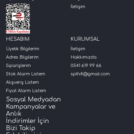
İletişim
i Arac Baslari)
Ses Performans)
HESABIM
KURUMSAL
Üyelik Bilgilerim
İletişim
Adres Bilgilerim
Hakkımızda
Siparişlerim
0541 619 99 66
Stok Alarm Listem
splhifi@gmail.com
Alışveriş Listem
Fiyat Alarm Listem
Sosyal Medyadan
Kampanyalar ve
Anlık
İndirimler İçin
Bizi Takip