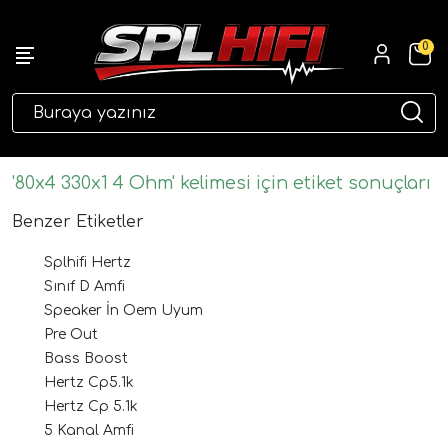
0
eri
'80x4 330x1 4 Ohm' kelimesi için etiket sonuçları
Benzer Etiketler
Splhifi Hertz
Sınıf D Amfi
Speaker İn Oem Uyum
Pre Out
Bass Boost
ri
Hertz Cp5.1k
Hertz Cp 5.1k
5 Kanal Amfi