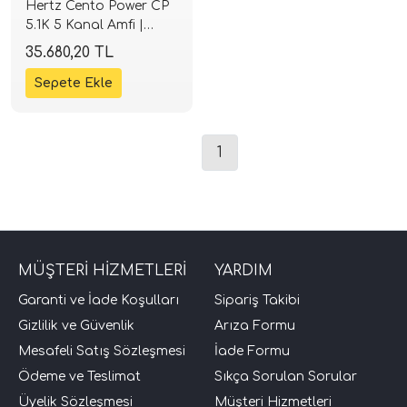
Hertz Cento Power CP
5.1K 5 Kanal Amfi |
510W RMS Class-D |
35.680,20 TL
SPLHIFI
1
tör Modelleri
törler)
MÜŞTERİ HİZMETLERİ
YARDIM
cileri)
Garanti ve İade Koşulları
Sipariş Takibi
Gizlilik ve Güvenlik
Arıza Formu
mı Setleri)
Mesafeli Satış Sözleşmesi
İade Formu
Ödeme ve Teslimat
Sıkça Sorulan Sorular
Hoparlorleri)
Üyelik Sözleşmesi
Müşteri Hizmetleri